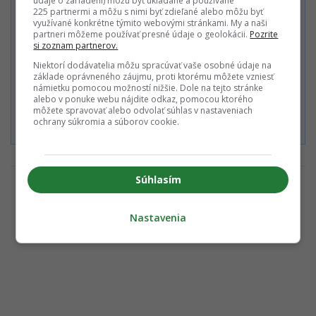
údaje o zariadení) môžu byť ukladané a používané
225 partnermi a môžu s nimi byť zdieľané alebo môžu byť
Alebo
využívané konkrétne týmito webovými stránkami. My a naši
partneri môžeme používať presné údaje o geolokácii.
Pozrite
si zoznam partnerov.
Zaplatiť kartou
Niektorí dodávatelia môžu spracúvať vaše osobné údaje na
základe oprávneného záujmu, proti ktorému môžete vzniesť
námietku pomocou možností nižšie. Dole na tejto stránke
alebo v ponuke webu nájdite odkaz, pomocou ktorého
Súhlasím s
Podmienkami ochrany súkromia
,
Podmienkami
môžete spravovať alebo odvolať súhlas v nastaveniach
používania
,
Všeobecnými obchodnými podmienkami
a
ochrany súkromia a súborov cookie.
Podmienkami TrustPay.
Súhlasím
Nastavenia