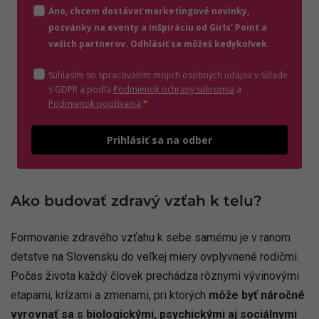
Áno, chcem dostávať marketingové novinky,
pozvánky na eventy a inšpiráciu od Girls' Point a
vašich partnerov. Odhlásiť sa môžeš kedykoľvek.
Súhlasím so spracovaním mojich osobných údajov v súlade
(otvorí sa v novom o
s GDPR a podľa
Podmienok ochrany súkromia
a
(otvorí sa v novom okne)
Podmienok používania
.
*
Odošle
Prihlásiť sa na odber
Ako budovať zdravý vzťah k telu?
Formovanie zdravého vzťahu k sebe samému je v ranom
detstve na Slovensku do veľkej miery ovplyvnené rodičmi.
Počas života každý človek prechádza rôznymi vývinovými
etapami, krízami a zmenami, pri ktorých
môže byť náročné
vyrovnať sa s biologickými, psychickými aj sociálnymi