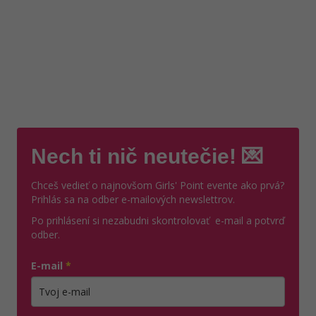
Nech ti nič neutečie! 💌
Chceš vedieť o najnovšom Girls' Point evente ako prvá?
Prihlás sa na odber e-mailových newslettrov.
Po prihlásení si nezabudni skontrolovať e-mail a potvrď
odber.
E-mail
*
Zadajte platnú e-mailovú adresu