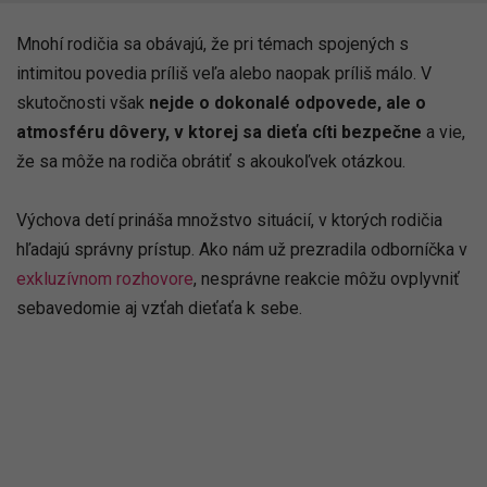
Mnohí rodičia sa obávajú, že pri témach spojených s
intimitou povedia príliš veľa alebo naopak príliš málo. V
skutočnosti však
nejde o dokonalé odpovede, ale o
atmosféru dôvery, v ktorej sa dieťa cíti bezpečne
a vie,
že sa môže na rodiča obrátiť s akoukoľvek otázkou.
Výchova detí prináša množstvo situácií, v ktorých rodičia
hľadajú správny prístup. Ako nám už prezradila odborníčka v
exkluzívnom rozhovore
, nesprávne reakcie môžu ovplyvniť
sebavedomie aj vzťah dieťaťa k sebe.