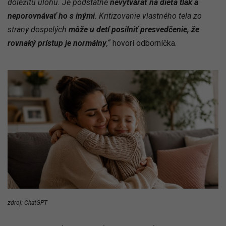
dôležitú úlohu. Je podstatné
nevytvárať na dieťa tlak a
neporovnávať ho s inými
. Kritizovanie vlastného tela zo
strany dospelých
môže u detí posilniť presvedčenie, že
rovnaký prístup je normálny
,“
hovorí odborníčka.
zdroj: ChatGPT