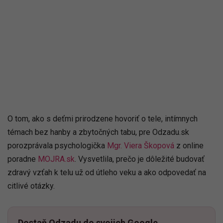
O tom, ako s deťmi prirodzene hovoriť o tele, intímnych
témach bez hanby a zbytočných tabu, pre Odzadu.sk
porozprávala psychologička
Mgr. Viera Škopová
z online
poradne
MOJRA.sk
. Vysvetlila, prečo je dôležité budovať
zdravý vzťah k telu už od útleho veku a ako odpovedať na
citlivé otázky.
Dostaň Odzadu do svojich Google