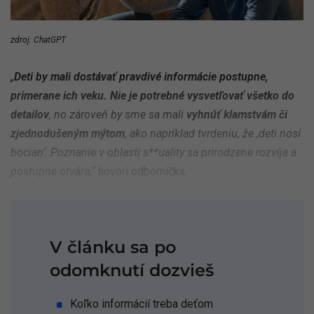
zdroj: ChatGPT
„
Deti by mali dostávať pravdivé informácie postupne,
primerane ich veku. Nie je potrebné vysvetľovať všetko do
detailov
, no zároveň by sme sa mali
vyhnúť klamstvám či
zjednodušeným mýtom
, ako napríklad tvrdeniu, že ,deti nosí
bocian‘. Poznanie v oblasti s**uality sa prirodzene rozvíja a
postupne otvára,“
hovorí odborníčka.
V článku sa po
odomknutí dozvieš
Koľko informácií treba deťom