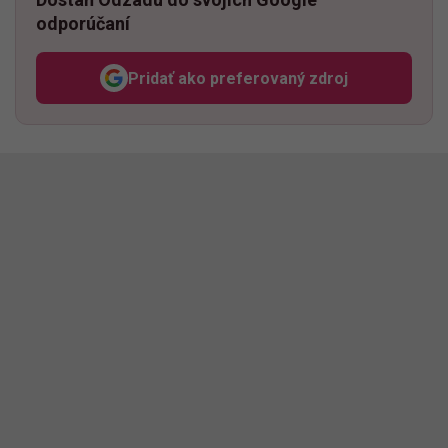
odporúčaní
Pridať ako preferovaný zdroj
Odzadu, odkaz sa otvorí v n