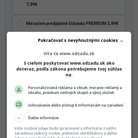
7,99€
Mesačné predplatné Odzadu PREMIUM 3,99€
Všetky mesačné predplatné
Pokračovať s nevyhnutnými cookies →
Víta ťa www.odzadu.sk
Ročné predplatné Multiweb PREMIUM 65€
S cieľom poskytovať www.odzadu.sk ako
Dostaň Odzadu do svojich Google odporúčaní
doteraz, podľa zákona potrebujeme tvoj súhlas
na:
Chcem vidieť celú ponuku / Mám
zľavový kód
Personalizovaná reklama a obsah, meranie reklamy a
obsahu, prieskum cieľových skupín a vývoj služieb
Nechcem odoberať PREMIUM newsletter a Startitup Group
newsletter s obsahom a ponukami Startitup a jeho
obchodných partnerov.
Uchovávanie alebo prístup k informáciám na zariadení
Ďalšie informácie
Zaplať jedným kliknutím
Vaše osobné údaje budú spracúvané a informácie z vášho
zariadenia (súbory cookie, jedinečné identifikátory a ďalšie