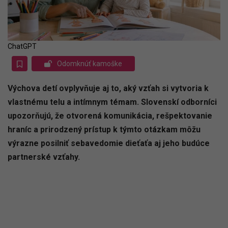
ChatGPT
Odomknúť kamoške
Výchova detí ovplyvňuje aj to, aký vzťah si vytvoria k
vlastnému telu a intímnym témam. Slovenskí odborníci
upozorňujú, že otvorená komunikácia, rešpektovanie
hraníc a prirodzený prístup k týmto otázkam môžu
výrazne posilniť sebavedomie dieťaťa aj jeho budúce
partnerské vzťahy.