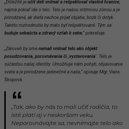
„Dôležité je
učiť deti vnímať a rešpektovať vlastné hranice
,
najmä pokiaľ ide o telo. Telo je našou intímnou zónou a je
prirodzené, ak dieťa nechce prijať objatie, bozk či dotyk.
Takéto rozhodnutie by malo byť rešpektované. Tým sa
buduje sebaúcta a zdravý vzťah k sebe
,“
pokračuje.
„Zároveň by sme
nemali vnímať telo ako objekt
posudzovania, porovnávania či ,vystavovania‘
. Telo je
súčasťou našej identity. Umožňuje nám pohyb, objavovanie
sveta a je prirodzene jedinečné a naše,“
opisuje Mgr. Viera
Škopová.
„Tak, ako by nás to mali učiť rodičia, to
isté platí aj v neskoršom veku.
Neporovnávajte sa, nevnímajte telo ako