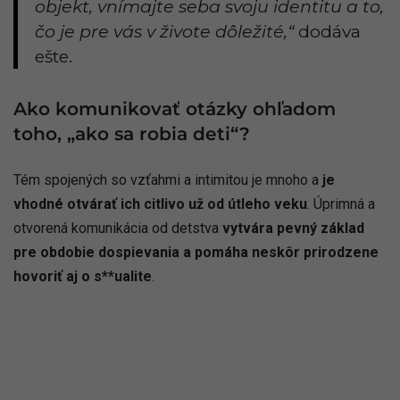
objekt, vnímajte seba svoju identitu a to,
čo je pre vás v živote dôležité,“
dodáva
ešte.
Ako komunikovať otázky ohľadom
toho, „ako sa robia deti“?
Tém spojených so vzťahmi a intimitou je mnoho a
je
vhodné otvárať ich citlivo už od útleho veku
. Úprimná a
otvorená komunikácia od detstva
vytvára pevný základ
pre obdobie dospievania a pomáha neskôr prirodzene
hovoriť aj o s**ualite
.