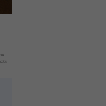
 mu
ťažkú