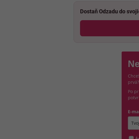
Dostaň Odzadu do svoj
Ne
Chceš
prvá?
Po pr
potvr
E-ma
Zada
Á