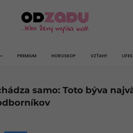
PREMIUM
HOROSKOP
VZŤAHY
LIFES
chádza samo: Toto býva najv
odborníkov