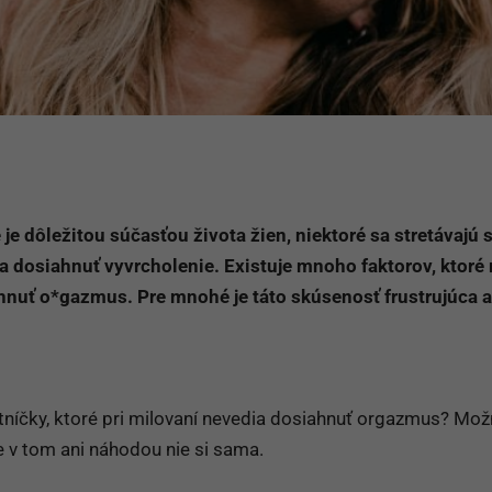
je dôležitou súčasťou života žien, niektoré sa stretávajú 
a dosiahnuť vyvrcholenie. Existuje mnoho faktorov, ktor
hnuť o*gazmus. Pre mnohé je táto skúsenosť frustrujúca a
astníčky, ktoré pri milovaní nevedia dosiahnuť orgazmus? Mož
e v tom ani náhodou nie si sama.