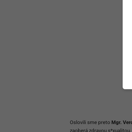
Oslovili sme preto
Mgr. Ver
zaoberá zdravou s*xualitou.