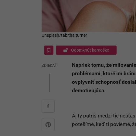
Unsplash/tabitha turner
Odomknúť kamoške
Napriek tomu, že milovanie 
ZDIEĽAŤ
problémami, ktoré im bráni
ovplyvniť schopnosť dosia
demotivujúca.
Aj ty patríš medzi tie nešť
potešíme, keď ti povieme, ž