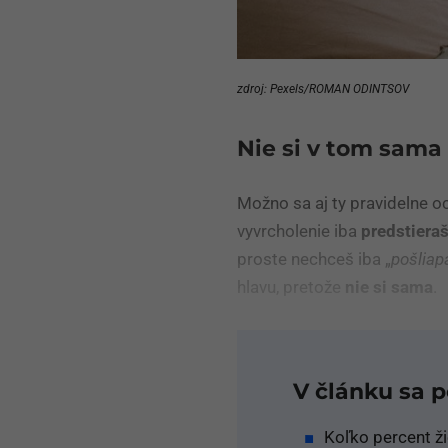
zdroj: Pexels/ROMAN ODINTSOV
Nie si v tom sama
Možno sa aj ty pravidelne oc
vyvrcholenie iba
predstiera
proste nechceš iba „
pošliap
hlavu, pretože
nie si sama
.
V článku sa 
Koľko percent ž