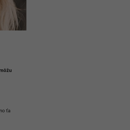
s
é môžu
no ťa