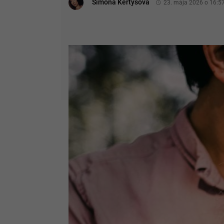
Simona Kertysová
23. mája 2026 o 16:5