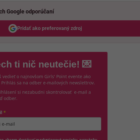
ich Google odporúčaní
Pridať ako preferovaný zdroj
Odzadu, odkaz sa otvorí v novom okne
ch ti nič neutečie! 💌
 vedieť o najnovšom Girls' Point evente ako
 Prihlás sa na odber e-mailových newslettrov.
ihlásení si nezabudni skontrolovať e-mail a
ď odber.
il
*
jte platnú e-mailovú adresu
no, chcem dostávať marketingové novinky, pozvánky