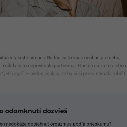
itáš v takejto situácii. Radšej si to však necháš pre seba,
š
a nikdy si to nepovedala partnerovi. Hanbíš sa za to alebo
ať jeho ego“
. Pravdou však je, že by si si preto nemala robiť 
po odomknutí dozvieš
ien nedokáže dosiahnuť orgazmus podľa prieskumu?