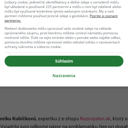
(súbory cookie, jedinečné identifikátory a ďalšie údaje o zariadení) môžu
byť ukladané a používané 225 partnermi a môžu s nimi byť zdieľané alebo
môžu byť využívané konkrétne týmito webovými stránkami. My a naši
partneri môžeme používať presné údaje o geolokácii.
Pozrite si zoznam
partnerov.
Niektorí dodávatelia môžu spracúvať vaše osobné údaje na základe
oprávneného záujmu, proti ktorému môžete vzniesť námietku pomocou
možností nižšie. Dole na tejto stránke alebo v ponuke webu nájdite odkaz,
pomocou ktorého môžete spravovať alebo odvolať súhlas v nastaveniach
ochrany súkromia a súborov cookie.
Súhlasím
Nastavenia
oniku Kubíčkovú
, expertku z e-shopu
Ruzovyslon.sk
, ktorý 
 Vyjadrila svoj odborný názor na problematiku žien pri dosa