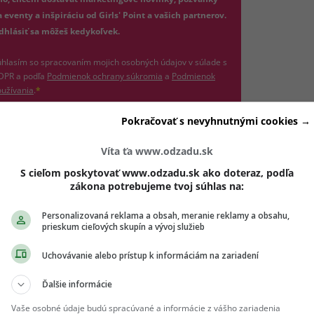
 eventy a inšpiráciu od Girls' Point a vašich partnerov.
dhlásiť sa môžeš kedykoľvek.
hlasím so spracovaním mojich osobných údajov v súlade s
(otvorí sa v novom okne)
DPR a podľa
Podmienok ochrany súkromia
a
Podmienok
(otvorí sa v novom okne)
užívania
.
*
Odošle formulár 
Pokračovať s nevyhnutnými cookies →
Prihlásiť sa na odber
Víta ťa www.odzadu.sk
re mnohé ženy spôsob, ako sa vyhnúť nepríjemným rozhovo
S cieľom poskytovať www.odzadu.sk ako doteraz, podľa
zákona potrebujeme tvoj súhlas na:
by otvorene komunikovali o svojich potrebách, volia radšej
Ich partneri tak zostávajú v mylnej predstave o svojich intím
Personalizovaná reklama a obsah, meranie reklamy a obsahu,
prieskum cieľových skupín a vývoj služieb
lita je odlišná. Dôvodom takéhoto konania je často snaha ne
 ukončiť ďalšie pokusy o dosiahnutie orgazmu, ktoré sú pr
Uchovávanie alebo prístup k informáciám na zariadení
Ďalšie informácie
Vaše osobné údaje budú spracúvané a informácie z vášho zariadenia