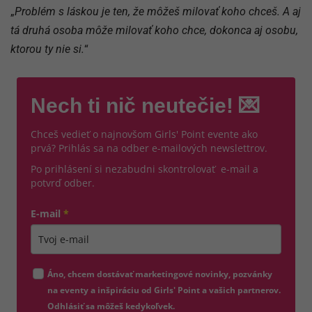
„
Problém s láskou je ten, že môžeš milovať koho chceš. A aj
tá druhá osoba môže milovať koho chce, dokonca aj osobu,
ktorou ty nie si.
“
Nech ti nič neutečie! 💌
Chceš vedieť o najnovšom Girls' Point evente ako
prvá? Prihlás sa na odber e-mailových newslettrov.
Po prihlásení si nezabudni skontrolovať e-mail a
potvrď odber.
E-mail
*
Zadajte platnú e-mailovú adresu
Áno, chcem dostávať marketingové novinky, pozvánky
na eventy a inšpiráciu od Girls' Point a vašich partnerov.
Odhlásiť sa môžeš kedykoľvek.