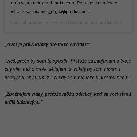
grab yours today, or head over to Represent.com/evan
@represent @fmsc_org @jfiproductions
A post shared by
Evan Peters
(@evanpeters) on
Oct 31, 2018 at 1:29pm PDT
„Život je príliš krátky pre toľko smútku.“
„Vieš, prečo by som ťa opustil? Pretože sa zaujímam o tvoje
city viac než o moje. Milujem ťa. Nikdy by som nikomu
nedovolil, aby ti ublížil. Nikdy som nič také k nikomu necítil.“
„Zbožňujem vtáky, pretože môžu odletieť, keď sa veci stanú
príliš bláznivými.“