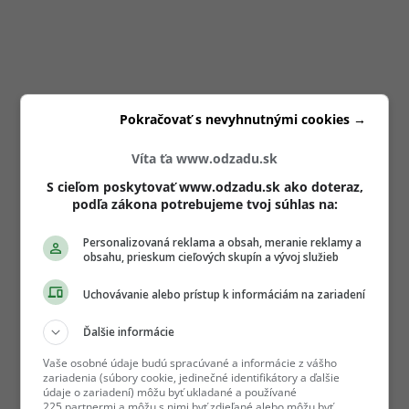
Pokračovať s nevyhnutnými cookies →
Víta ťa www.odzadu.sk
S cieľom poskytovať www.odzadu.sk ako doteraz,
podľa zákona potrebujeme tvoj súhlas na:
Personalizovaná reklama a obsah, meranie reklamy a
obsahu, prieskum cieľových skupín a vývoj služieb
Uchovávanie alebo prístup k informáciám na zariadení
Ďalšie informácie
Vaše osobné údaje budú spracúvané a informácie z vášho
zariadenia (súbory cookie, jedinečné identifikátory a ďalšie
údaje o zariadení) môžu byť ukladané a používané
225 partnermi a môžu s nimi byť zdieľané alebo môžu byť