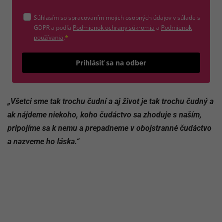
Súhlasím so spracovaním mojich osobných údajov v súlade s
(otvorí sa v novom okne)
GDPR a podľa
Podmienok ochrany súkromia
a
Podmienok
(otvorí sa v novom okne)
používania
.
*
Odošle
Prihlásiť sa na odber
„Všetci sme tak trochu čudní a aj život je tak trochu čudný a
ak nájdeme niekoho, koho čudáctvo sa zhoduje s naším,
pripojíme sa k nemu a prepadneme v obojstranné čudáctvo
a nazveme ho láska.“