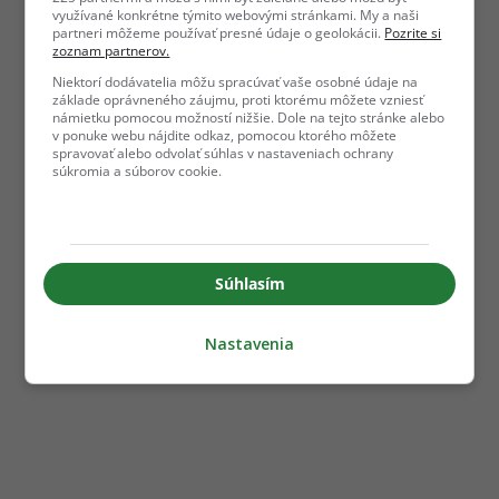
využívané konkrétne týmito webovými stránkami. My a naši
partneri môžeme používať presné údaje o geolokácii.
Pozrite si
zoznam partnerov.
Niektorí dodávatelia môžu spracúvať vaše osobné údaje na
základe oprávneného záujmu, proti ktorému môžete vzniesť
námietku pomocou možností nižšie. Dole na tejto stránke alebo
v ponuke webu nájdite odkaz, pomocou ktorého môžete
spravovať alebo odvolať súhlas v nastaveniach ochrany
súkromia a súborov cookie.
Súhlasím
Nastavenia