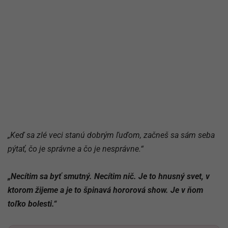
„Keď sa zlé veci stanú dobrým ľuďom, začneš sa sám seba
pýtať, čo je správne a čo je nesprávne.“
„Necítim sa byť smutný. Necítim nič. Je to hnusný svet, v
ktorom žijeme a je to špinavá hororová show. Je v ňom
toľko bolesti.“