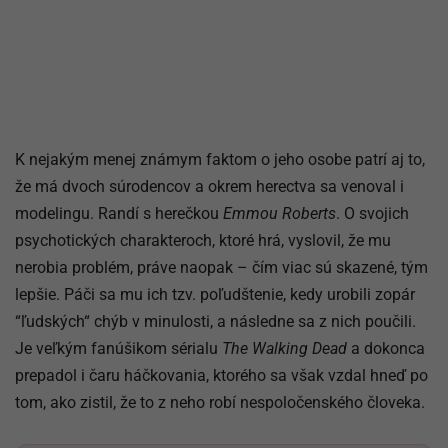
K nejakým menej známym faktom o jeho osobe patrí aj to,
že má dvoch súrodencov a okrem herectva sa venoval i
modelingu. Randí s herečkou
Emmou Roberts
. O svojich
psychotických charakteroch, ktoré hrá, vyslovil, že mu
nerobia problém, práve naopak – čím viac sú skazené, tým
lepšie. Páči sa mu ich tzv. poľudštenie, kedy urobili zopár
“ľudských“ chýb v minulosti, a následne sa z nich poučili.
Je veľkým fanúšikom sérialu
The Walking Dead
a dokonca
prepadol i čaru háčkovania, ktorého sa však vzdal hneď po
tom, ako zistil, že to z neho robí nespoločenského človeka.