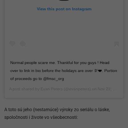
View this post on Instagram
Normal people scare me. Thankful for you guys ! Head
over to link in bio before the holidays are over 🦃❤️. Portion
of proceeds go to @fmsc_org
A post shared by
Evan Peters
(@evanpeters) on
Nov 22, 2018 at 4:16pm PST
A toto sú jeho (nestarnúce) výroky zo seriálu o láske,
spoločnosti i živote vo všeobecnosti: