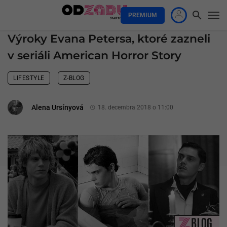
PREMIUM
Výroky Evana Petersa, ktoré zazneli
v seriáli American Horror Story
LIFESTYLE
Z-BLOG
Alena Ursínyová
18. decembra 2018 o 11:00