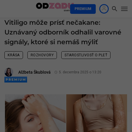
PREMIUM
Vitiligo môže prísť nečakane:
Uznávaný odborník odhalil varovné
signály, ktoré si nemáš mýliť
KRÁSA
ROZHOVORY
STAROSTLIVOSŤ O PLEŤ
Alžbeta Škublová
5. decembra 2025 o 13:20