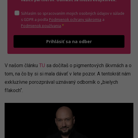
Súhlasím so spracovaním mojich osobných údajov v súlade
(otvorí sa v novom o
s GDPR a podľa
Podmienok ochrany súkromia
a
(otvorí sa v novom okne)
Podmienok používania
.
*
Odošle
Prihlásiť sa na odber
V našom článku
TU
sa dočítaš o pigmentových škvrnách a o
tom, na čo by si si mala dávať v lete pozor. A tentokrát nám
exkluzívne porozprával uznávaný odborník o „bielych
fľakoch“.