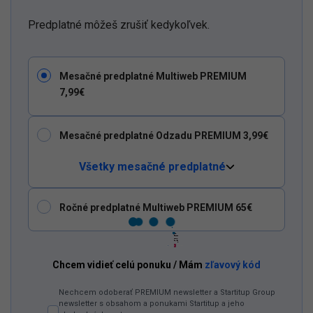
Predplatné môžeš zrušiť kedykoľvek.
Mesačné predplatné Multiweb PREMIUM
7,99€
Mesačné predplatné Odzadu PREMIUM 3,99€
Všetky mesačné predplatné
Ročné predplatné Multiweb PREMIUM 65€
Chcem vidieť celú ponuku / Mám
zľavový kód
Dostaň
Odzadu
do
svojich
Google
odporúčaní
Nechcem odoberať PREMIUM newsletter a Startitup Group
Pridať ako preferovaný zdroj
Odzadu, odkaz sa otvorí v novom okne
newsletter s obsahom a ponukami Startitup a jeho