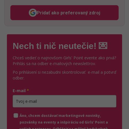
Pridať ako preferovaný zdroj
Odzadu, odkaz sa otvorí v n
Nech ti nič neutečie! 💌
Chceš vedieť o najnovšom Girls' Point evente ako prvá?
Prihlás sa na odber e-mailových newslettrov.
Po prihlásení si nezabudni skontrolovať e-mail a potvrď
odber.
E-mail
*
Zadajte platnú e-mailovú adresu
Áno, chcem dostávať marketingové novinky,
pozvánky na eventy a inšpiráciu od Girls' Point a
vašich partnerov. Odhlásiť sa môžeš kedykoľvek.