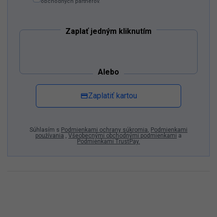
obchodných partnerov.
Zaplať jedným kliknutím
Alebo
Zaplatiť kartou
Súhlasím s
Podmienkami ochrany súkromia
,
Podmienkami
používania
,
Všeobecnými obchodnými podmienkami
a
Podmienkami TrustPay.