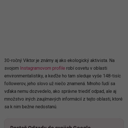
30-ročný Viktor je známy aj ako ekologický aktivista. Na
svojom
Instagramovom profile
robí osvetu v oblasti
environmentalistiky, a keďže ho tam sleduje vyše 148-tisíc
followerov, jeho slovo už niečo znamená. Mnoho ľudí sa
vďaka nemu dozvedelo, ako správne triediť odpad, ale aj
množstvo iných zaujímavých informácií z tejto oblasti, ktoré
sa k nim bežne nedostanú.
Dostaň Odzadu do svojich Google