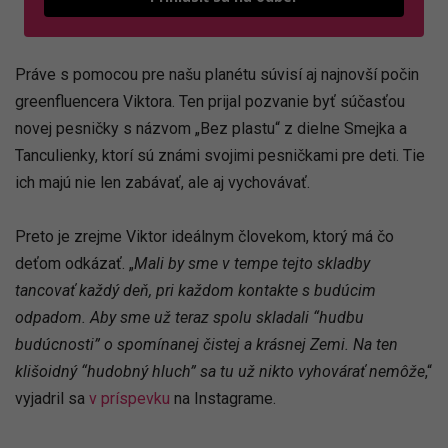
Práve s pomocou pre našu planétu súvisí aj najnovší počin
greenfluencera Viktora. Ten prijal pozvanie byť súčasťou
novej pesničky s názvom „Bez plastu“ z dielne Smejka a
Tanculienky, ktorí sú známi svojimi pesničkami pre deti. Tie
ich majú nie len zabávať, ale aj vychovávať.
Preto je zrejme Viktor ideálnym človekom, ktorý má čo
deťom odkázať. „
Mali by sme v tempe tejto skladby
tancovať každý deň, pri každom kontakte s budúcim
odpadom. Aby sme už teraz spolu skladali “hudbu
budúcnosti” o spomínanej čistej a krásnej Zemi. Na ten
klišoidný “hudobný hluch” sa tu už nikto vyhovárať nemôže
,“
vyjadril sa
v príspevku
na Instagrame.