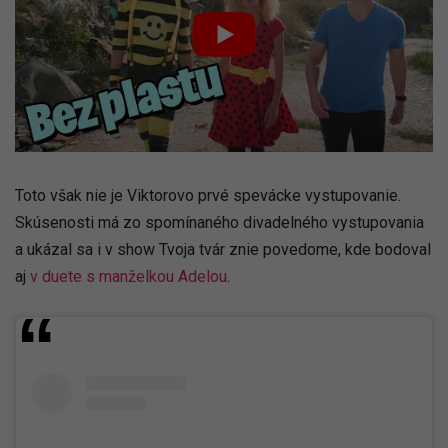
Toto však nie je Viktorovo prvé spevácke vystupovanie.
Skúsenosti má zo spomínaného divadelného vystupovania
a ukázal sa i v show Tvoja tvár znie povedome, kde bodoval
aj
v duete s manželkou Adelou
.