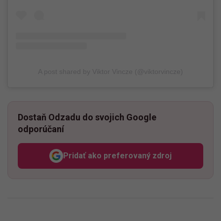
A post shared by Viktor Vincze (@viktorvincze)
Dostaň Odzadu do svojich Google
odporúčaní
Pridať ako preferovaný zdroj
Odzadu, odkaz sa otvorí v n