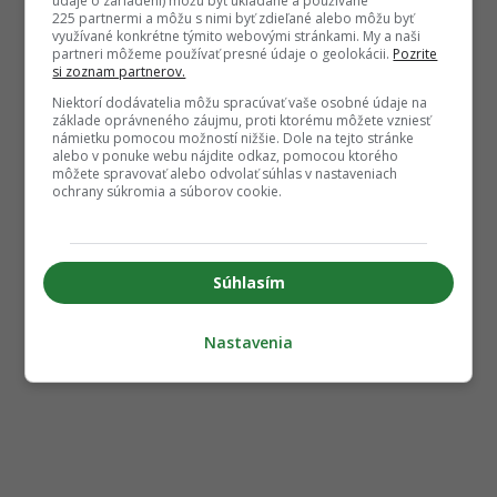
údaje o zariadení) môžu byť ukladané a používané
225 partnermi a môžu s nimi byť zdieľané alebo môžu byť
využívané konkrétne týmito webovými stránkami. My a naši
partneri môžeme používať presné údaje o geolokácii.
Pozrite
si zoznam partnerov.
Niektorí dodávatelia môžu spracúvať vaše osobné údaje na
základe oprávneného záujmu, proti ktorému môžete vzniesť
námietku pomocou možností nižšie. Dole na tejto stránke
alebo v ponuke webu nájdite odkaz, pomocou ktorého
môžete spravovať alebo odvolať súhlas v nastaveniach
ochrany súkromia a súborov cookie.
Súhlasím
Nastavenia