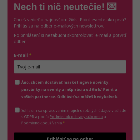
Nech ti nič neutečie! 💌
Chceš vedieť o najnovšom Girls' Point evente ako prvá?
Prihlás sa na odber e-mailových newslettrov.
Po prihlásení si nezabudni skontrolovať e-mail a potvrď
odber.
E-mail
*
Zadajte platnú e-mailovú adresu
Áno, chcem dostávať marketingové novinky,
pozvánky na eventy a inšpiráciu od Girls' Point a
vašich partnerov. Odhlásiť sa môžeš kedykoľvek.
Súhlasím so spracovaním mojich osobných údajov v súlade
(otvorí sa v novom o
s GDPR a podľa
Podmienok ochrany súkromia
a
(otvorí sa v novom okne)
Podmienok používania
.
*
Odošle
Prihlásiť sa na odber