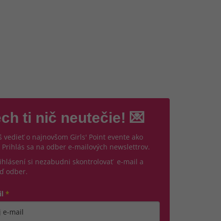
ch ti nič neutečie! 💌
 vedieť o najnovšom Girls' Point evente ako
 Prihlás sa na odber e-mailových newslettrov.
ihlásení si nezabudni skontrolovať e-mail a
ď odber.
il
*