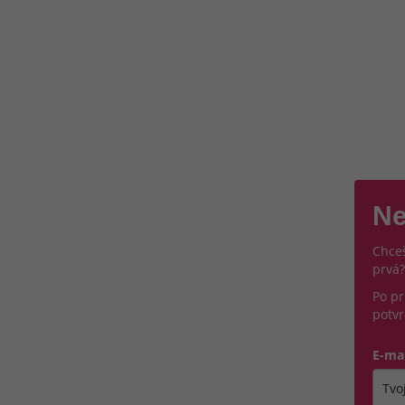
Ne
Chceš
prvá?
Po pr
potvr
E-ma