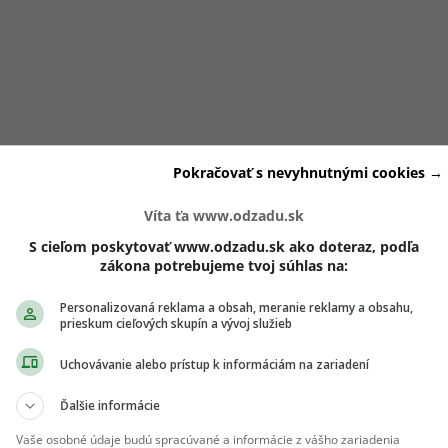
hu „brokolicových“ nápadníkov
Pokračovať s nevyhnutnými cookies →
Víta ťa www.odzadu.sk
dovalo, či Lucia nájde svoju
osudovú lásku priamo pred
ej srdce vtedy bojovali viacerí nápadníci, ktorých fanúšikovia
S cieľom poskytovať www.odzadu.sk ako doteraz, podľa
zákona potrebujeme tvoj súhlas na:
.
Personalizovaná reklama a obsah, meranie reklamy a obsahu,
prieskum cieľových skupín a vývoj služieb
volených mužov sa
nestal jej životným partnerom a ich cesty 
o skončení šou na istý čas nezadaná
, kým sa v jej okolí neo
Uchovávanie alebo prístup k informáciám na zariadení
o televízneho projektu išla
pôvodne len za zábavou
, no s od
Ďalšie informácie
Vaše osobné údaje budú spracúvané a informácie z vášho zariadenia