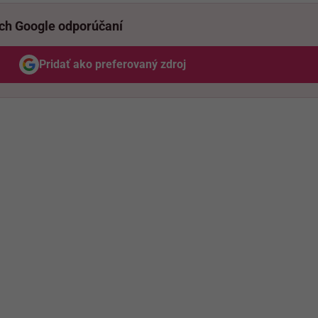
ich Google odporúčaní
Pridať ako preferovaný zdroj
Odzadu, odkaz sa otvorí v novom okne