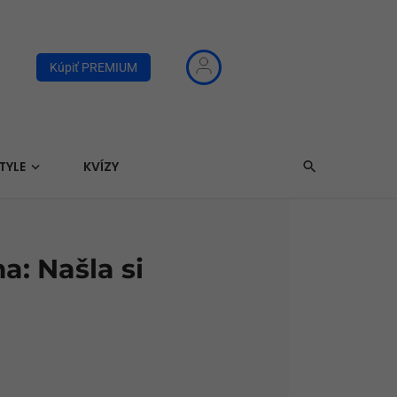
Kúpiť PREMIUM
TYLE
KVÍZY
: Našla si