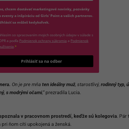
jte platnú e-mailovú adresu
no, chcem dostávať marketingové novinky, pozvánky
 eventy a inšpiráciu od Girls' Point a vašich partnerov.
dhlásiť sa môžeš kedykoľvek.
hlasím so spracovaním mojich osobných údajov v súlade s
(otvorí sa v novom okne)
DPR a podľa
Podmienok ochrany súkromia
a
Podmienok
(otvorí sa v novom okne)
užívania
.
*
Odošle formulár 
Prihlásiť sa na odber
nera.
On je pre mňa
ten ideálny muž
, starostlivý,
rodinný typ, 
ný, s modrými očami
,“
prezradila Lucia.
spoznala
v pracovnom prostredí, keďže sú
kolegovia
. Pár 
 pri ňom cíti upokojená a ženská.