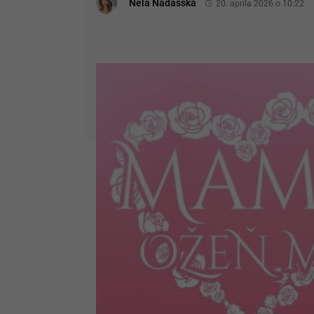
Nela Nádašská
20. apríla 2026 o 10:22