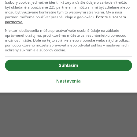
(súbory cookie, jedinečné identifikátory a ďalšie údaje o zariadení) môžu
byť ukladané a používané 225 partnermi a môžu s nimi byť zdieľané alebo
môžu byť využívané konkrétne týmito webovými stránkami. My a naši
partneri môžeme používať presné údaje o geolokácii.
Pozrite si zoznam
partnerov.
Niektorí dodávatelia môžu spracúvať vaše osobné údaje na základe
oprávneného záujmu, proti ktorému môžete vzniesť námietku pomocou
možností nižšie. Dole na tejto stránke alebo v ponuke webu nájdite odkaz,
pomocou ktorého môžete spravovať alebo odvolať súhlas v nastaveniach
ochrany súkromia a súborov cookie.
Súhlasím
Nastavenia