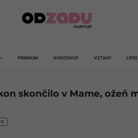
PREMIUM
HOROSKOP
VZŤAHY
LIFES
kon skončilo v Mame, ožeň ma
IS