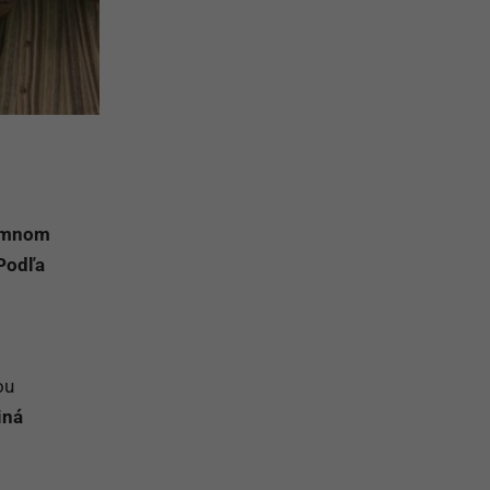
romnom
 Podľa
ou
iná