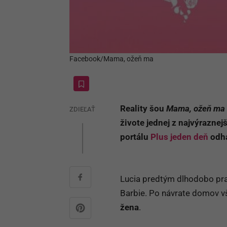
Facebook/Mama, ožeň ma
Reality šou
Mama, ožeň
ma
ZDIEĽAŤ
živote jednej z najvýrazne
portálu
Plus jeden deň
odha
Lucia predtým dlhodobo prac
Barbie. Po návrate domov 
žena
.