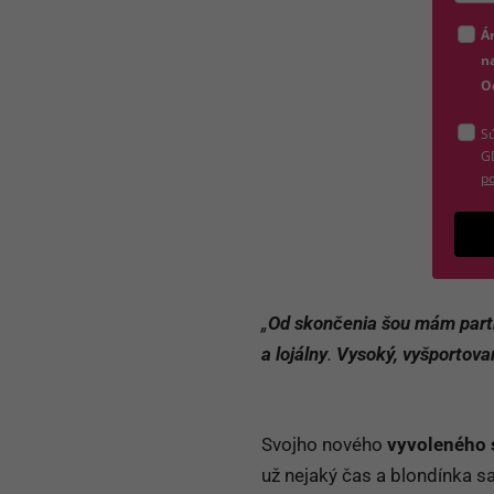
Zada
Á
na
O
Sú
G
po
„
Od skončenia šou mám part
a lojálny
.
Vysoký, vyšportova
Svojho nového
vyvoleného 
už nejaký čas a blondínka sa