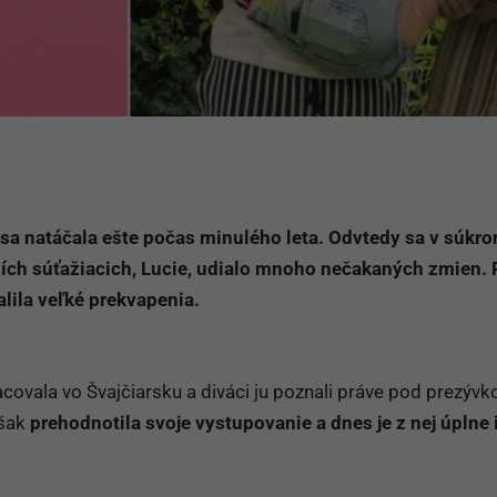
sa natáčala ešte počas minulého leta. Odvtedy sa v súk
jších súťažiacich, Lucie, udialo mnoho nečakaných zmien.
lila veľké prekvapenia.
ovala vo Švajčiarsku a diváci ju poznali práve pod prezývk
však
prehodnotila svoje vystupovanie a dnes je z nej úplne 