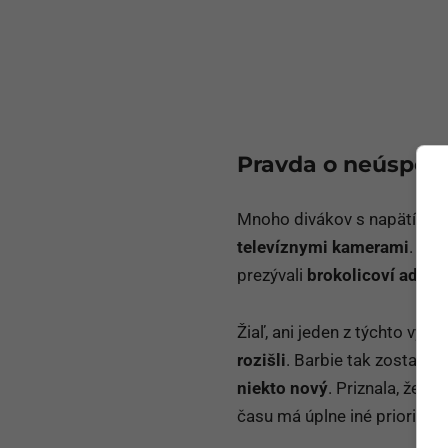
Pravda o neúspec
Mnoho divákov s napätím sle
televíznymi kamerami
. O j
prezývali
brokolicoví adepti
Žiaľ, ani jeden z týchto vy
rozišli
. Barbie tak zostala
p
niekto nový
. Priznala, že d
času má úplne iné priority.