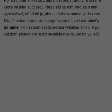
Po rozchode si každá z nás musí prejsť určitými fázami,
ktoré sú jeho súčasťou. Nezáleží na tom, ako sa s ním
vyrovnávaš, dôležité je, aby si mala na pamäti jednu vec.
Musíš si touto bolesťou prejsť a vedieť, že
to o chvíľu
pominie
. Po každom daždi predsa vykukne slnko. A po
každom zlomenom srdci sa nájde niekto, kto ho vylieči.