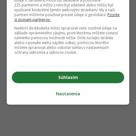
údaje o zariadení) môžu byť ukladané a používané
225 partnermi a môžu s nimi byť zdieľané alebo môžu byť
využívané konkrétne týmito webovými stránkami. My a naši
partneri môžeme používať presné údaje o geolokácii.
Pozrite
si zoznam partnerov.
Niektorí dodávatelia môžu spracúvať vaše osobné údaje na
základe oprávneného záujmu, proti ktorému môžete vzniesť
námietku pomocou možností nižšie. Dole na tejto stránke
alebo v ponuke webu nájdite odkaz, pomocou ktorého
môžete spravovať alebo odvolať súhlas v nastaveniach
ochrany súkromia a súborov cookie.
Súhlasím
Nastavenia