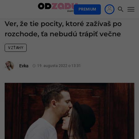
PREMIUM
Ver, že tie pocity, ktoré zažívaš po
rozchode, ťa nebudú trápiť večne
VZŤAHY
Evka
19. augusta 2022 o 13:31