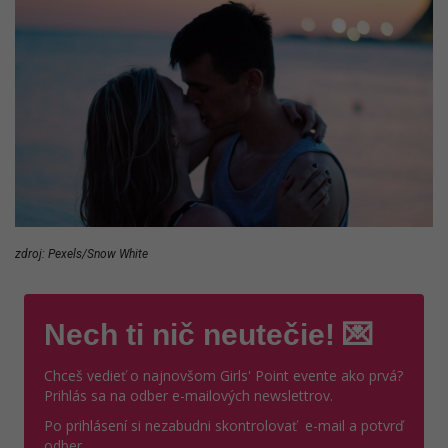
zdroj: Pexels/Snow White
Nech ti nič neutečie! 💌
Chceš vedieť o najnovšom Girls' Point evente ako prvá?
Prihlás sa na odber e-mailových newslettrov.
Po prihlásení si nezabudni skontrolovať e-mail a potvrď
odber.