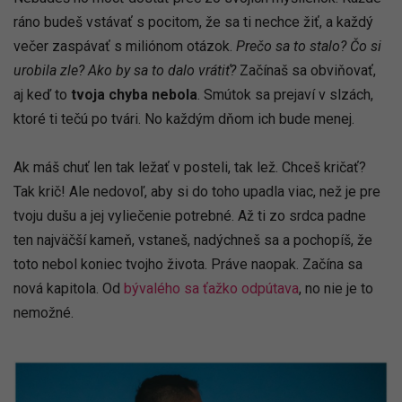
ráno budeš vstávať s pocitom, že sa ti nechce žiť, a každý
večer zaspávať s miliónom otázok.
Prečo sa to stalo? Čo si
urobila zle? Ako by sa to dalo vrátiť?
Začínaš sa obviňovať,
aj keď to
tvoja chyba nebola
. Smútok sa prejaví v slzách,
ktoré ti tečú po tvári. No každým dňom ich bude menej.
Ak máš chuť len tak ležať v posteli, tak lež. Chceš kričať?
Tak krič! Ale nedovoľ, aby si do toho upadla viac, než je pre
tvoju dušu a jej vyliečenie potrebné. Až ti zo srdca padne
ten najväčší kameň, vstaneš, nadýchneš sa a pochopíš, že
toto nebol koniec tvojho života. Práve naopak. Začína sa
nová kapitola. Od
bývalého sa ťažko odpútava
, no nie je to
nemožné.