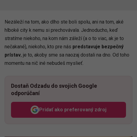
Nezáleží na tom, ako dlho ste boli spolu, ani na tom, aké
hlboké city k nemu si prechovávala. Jednoducho, keď
stratíme niekoho, na kom nám záleží (a o to viac, ak je to
nečakané), niekoho, kto pre nás
predstavuje bezpečný
prístav
, je to, akoby sme sa naozaj dostali na dno. Od toho
momentu na nič iné nebudeš myslieť.
Dostaň Odzadu do svojich Google
odporúčaní
Pridať ako preferovaný zdroj
Odzadu, odkaz sa otvorí v n