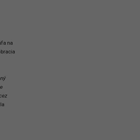
na prihlásenie sa na odber newslettera
úfa na
obracia
bný
ie
 cez
la