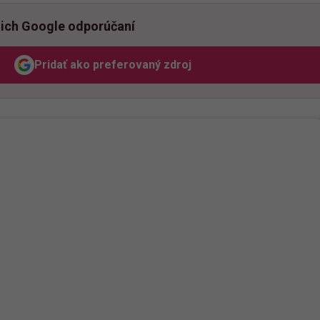
ich Google odporúčaní
Pridať ako preferovaný zdroj
Odzadu, odkaz sa otvorí v novom okne