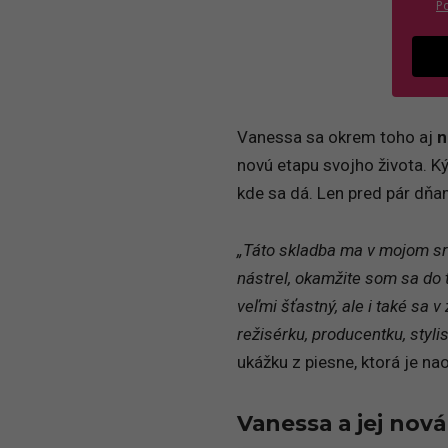
P
Vanessa sa okrem toho aj
n
novú etapu svojho života. Ký
kde sa dá. Len pred pár dňa
„Táto skladba ma v mojom sr
nástrel, okamžite som sa do t
veľmi šťastný, ale i také sa v
režisérku, producentku, stylist
ukážku z piesne, ktorá je na
Vanessa a jej nová