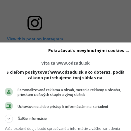
View this post on Instagram
Pokračovať s nevyhnutnými cookies →
Víta ťa www.odzadu.sk
S cieľom poskytovať www.odzadu.sk ako doteraz, podľa
zákona potrebujeme tvoj súhlas na:
Personalizovaná reklama a obsah, meranie reklamy a obsahu,
prieskum cieľových skupín a vývoj služieb
Uchovávanie alebo prístup k informáciám na zariadení
Ďalšie informácie
 shared by Vanessa Sarkozi (@vanesssarkozi)
Vaše osobné údaje budú spracúvané a informácie z vášho zariadenia