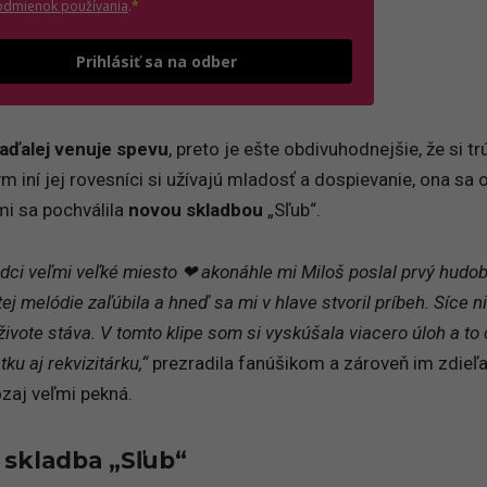
(otvorí sa v novom okne)
odmienok používania
.
*
Odošle formulár 
Prihlásiť sa na odber
aďalej venuje spevu
, preto je ešte obdivuhodnejšie, že si tr
m iní jej rovesníci si užívajú mladosť a dospievanie, ona sa 
mi sa pochválila
novou skladbou
„Sľub“.
dci veľmi veľké miesto ❤ akonáhle mi Miloš poslal prvý hudo
ej melódie zaľúbila a hneď sa mi v hlave stvoril príbeh. Síce n
 živote stáva. V tomto klipe som si vyskúšala viacero úloh a to
ku aj rekvizitárku,“
prezradila fanúšikom a zároveň im zdieľa
ozaj veľmi pekná.
 skladba „Sľub“