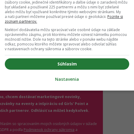
(súbory cookie, jedinečné identifikátory a ďalšie údaje o zariadení) môžu
byť ukladané a používané 225 partnermi a môžu s nimi byť zdieľané
alebo môžu byť využívané konkrétne týmito webovými stránkami. My
a naši partneri môžeme používať presné údaje o geolokácii.
Pozrite si
zoznam partnerov.
ch ti nič neutečie! 💌
Niektorí dodávatelia môžu spracúvať vaše osobné údaje na základe
oprávneného záujmu, proti ktorému môžete vzniesť námietku pomocou
 vedieť o najnovšom Girls' Point evente ako prvá?
možností nižšie. Dole na tejto stránke alebo v ponuke webu nájdite
ás sa na odber e-mailových newslettrov.
odkaz, pomocou ktorého môžete spravovať alebo odvolať súhlas
v nastaveniach ochrany súkromia a súborov cookie.
ihlásení si nezabudni skontrolovať e-mail a potvrď
.
Súhlasím
il
*
Nastavenia
jte platnú e-mailovú adresu
no, chcem dostávať marketingové novinky,
ozvánky na eventy a inšpiráciu od Girls' Point a
ašich partnerov. Odhlásiť sa môžeš kedykoľvek.
úhlasím so spracovaním mojich osobných údajov v súlade
(otvorí sa v novom okne)
 GDPR a podľa
Podmienok ochrany súkromia
a