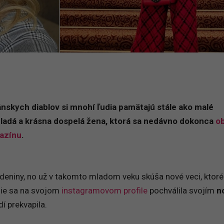
nskych diablov si mnohí ľudia pamätajú stále ako malé
 mladá a krásna dospelá žena, ktorá sa nedávno dokonca
ob
gazínu
.
rodeniny, no už v takomto mladom veku skúša nové veci, ktoré
šie sa na svojom
instagramovom profile
pochválila svojím
n
í prekvapila.