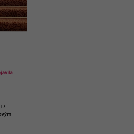
javila
 ju
ovým