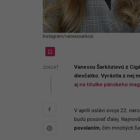
Instagram/vanesssarkozi
Vanessu
Šarköziovú z Cigá
ZDIEĽAŤ
dievčatko. Vyrástla z nej
aj na titulke pánskeho ma
V apríli oslávi svoje 22. na
budú posúvať ďalej. Najnov
povolaním
, čím mnohých ľud