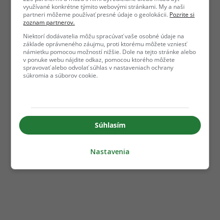
využívané konkrétne týmito webovými stránkami. My a naši
partneri môžeme používať presné údaje o geolokácii.
Pozrite si
zoznam partnerov.
Niektorí dodávatelia môžu spracúvať vaše osobné údaje na
základe oprávneného záujmu, proti ktorému môžete vzniesť
námietku pomocou možností nižšie. Dole na tejto stránke alebo
v ponuke webu nájdite odkaz, pomocou ktorého môžete
spravovať alebo odvolať súhlas v nastaveniach ochrany
súkromia a súborov cookie.
Súhlasím
Nastavenia