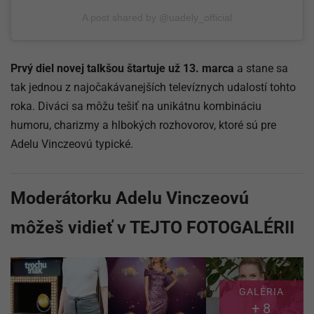
A post shared by @uadely_official
Prvý diel novej talkšou štartuje už 13. marca
a stane sa
tak jednou z najočakávanejších televíznych udalostí tohto
roka. Diváci sa môžu tešiť na unikátnu kombináciu
humoru, charizmy a hlbokých rozhovorov, ktoré sú pre
Adelu Vinczeovú typické.
Moderátorku Adelu Vinczeovú
môžeš vidieť v TEJTO FOTOGALÉRII
GALÉRIA
+ 8