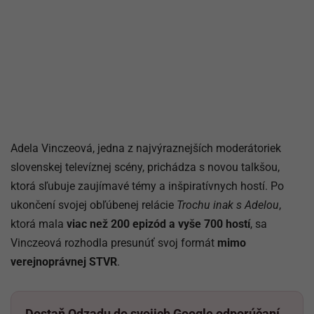
Adela Vinczeová, jedna z najvýraznejších moderátoriek
slovenskej televíznej scény, prichádza s novou talkšou,
ktorá sľubuje zaujímavé témy a inšpiratívnych hostí. Po
ukončení svojej obľúbenej relácie
Trochu inak s Adelou
,
ktorá mala
viac než 200 epizód a vyše 700 hostí
, sa
Vinczeová rozhodla presunúť svoj formát
mimo
verejnoprávnej STVR
.
Dostaň Odzadu do svojich Google odporúčaní