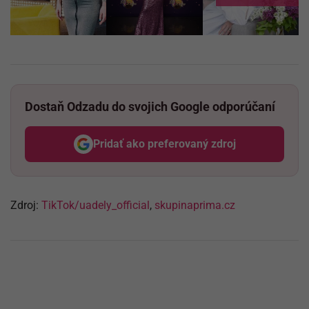
Dostaň Odzadu do svojich Google odporúčaní
Pridať ako preferovaný zdroj
Odzadu, odkaz sa otvorí v nov
Zdroj:
TikTok/uadely_official
,
skupinaprima.cz