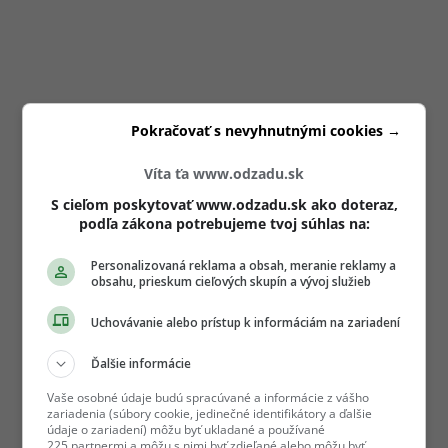
Pokračovať s nevyhnutnými cookies →
Víta ťa www.odzadu.sk
S cieľom poskytovať www.odzadu.sk ako doteraz,
podľa zákona potrebujeme tvoj súhlas na:
Personalizovaná reklama a obsah, meranie reklamy a
obsahu, prieskum cieľových skupín a vývoj služieb
Uchovávanie alebo prístup k informáciám na zariadení
Ďalšie informácie
Vaše osobné údaje budú spracúvané a informácie z vášho
zariadenia (súbory cookie, jedinečné identifikátory a ďalšie
údaje o zariadení) môžu byť ukladané a používané
225 partnermi a môžu s nimi byť zdieľané alebo môžu byť