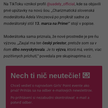
Na TikToku vznikol profil
@uadely_official
, kde sa objavili
prvé upútavky na novú šou.
„Charizmatická slovenská
moderátorka Adela Vinczeová po prvýkrát sadne za
moderátorský stôl
13. marca na Prime
!“
stojí v popise.
Moderátorka sama priznala, že nové prostredie je pre ňu
výzvou.
„Zaujal ma ten
český priestor
, pretože som sa v
ňom
dlho nevyskytovala
. Je to
výzva
, ktorá má, verím, viac
pozitívnych príchutí,“
povedala pre skupinaprima.cz.
Nech ti nič neutečie! 💌
Chceš vedieť o najnovšom Girls' Point evente ako
prvá? Prihlás sa na odber e-mailových newslettrov.
Po prihlásení si nezabudni skontrolovať e-mail a
potvrď odber.