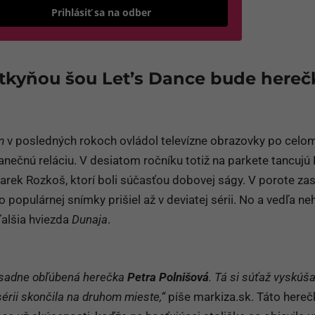
Odošle formulár 
Prihlásiť sa na odber
tkyňou šou Let’s Dance bude hereč
m
v posledných rokoch ovládol televízne obrazovky po celo
anečnú reláciu. V desiatom ročníku totiž na parkete tancujú
rek Rozkoš, ktorí boli súčasťou dobovej ságy. V porote za
populárnej snímky prišiel až v deviatej sérii. No a vedľa ne
ďalšia hviezda
Dunaja
.
asadne obľúbená herečka
Petra Polnišová
. Tá si súťaž vyskúša
 sérii skončila na druhom mieste,“
píše markiza.sk. Táto here