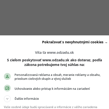
Pokračovať s nevyhnutnými cookies →
Víta ťa www.odzadu.sk
S cieľom poskytovať www.odzadu.sk ako doteraz, podľa
zákona potrebujeme tvoj súhlas na:
Personalizovaná reklama a obsah, meranie reklamy a obsahu,
prieskum cieľových skupín a vývoj služieb
 ani na prekladateľke, ktorá tlmočila slová porotkyne Pauly 
Uchovávanie alebo prístup k informáciám na zariadení
 však určite nezopakuje, keďže do hosťovského porotcovs
Ďalšie informácie
ovenská herečka.
Vaše osobné údaje budú spracúvané a informácie z vášho zariadenia