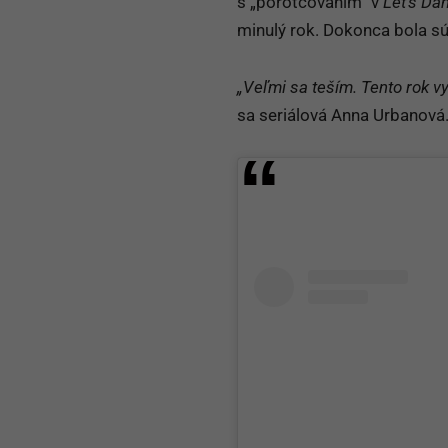
s „porotcovaním“ v
Let’s Da
minulý rok. Dokonca bola 
„Veľmi sa teším. Tento rok v
sa seriálová Anna Urbanová