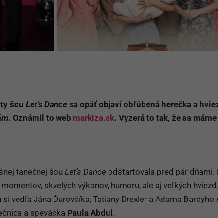
oty šou
Let’s Dance
sa opäť objaví obľúbená herečka a hvie
bám
. Oznámil to web
markiza.sk
. Vyzerá to tak, že sa máme
ešnej tanečnej šou
Let’s Dance
odštartovala pred pár dňami. 
 momentov, skvelých výkonov, humoru, ale aj veľkých hviezd
 si vedľa Jána Ďurovčíka, Tatiany Drexler a Adama Bardyho 
ečnica a speváčka
Paula Abdul
.