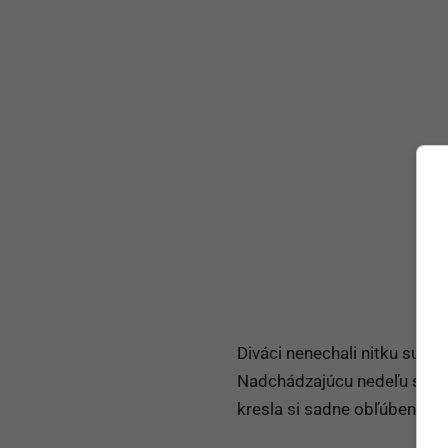
Diváci nenechali nitku suchú
Nadchádzajúcu nedeľu sa to
kresla si sadne obľúbená sl