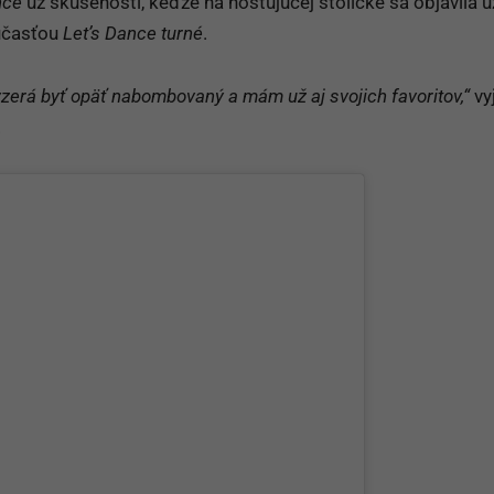
nce
už skúsenosti, keďže na hosťujúcej stoličke sa objavila u
súčasťou
Let’s Dance turné
.
yzerá byť opäť nabombovaný a mám už aj svojich favoritov,“
vyj
.