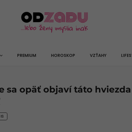
PREMIUM
HOROSKOP
VZŤAHY
LIFES
e sa opäť objaví táto hviezda
ť
IS