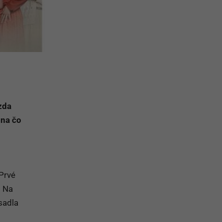
zda
 na čo
Prvé
. Na
sadla