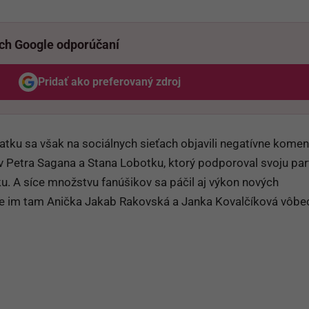
ich Google odporúčaní
Pridať ako preferovaný zdroj
Odzadu, odkaz sa otvorí v novom okne
atku sa však na sociálnych sieťach objavili negatívne komen
 Petra Sagana a Stana Lobotku, ktorý podporoval svoju par
. A síce množstvu fanúšikov sa páčil aj výkon nových
 že im tam Anička Jakab Rakovská a Janka Kovalčíková vôbe