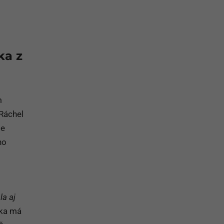
na prihlásenie sa na odber newslettera
ka z
m
 Ráchel
se
ho
la aj
čka má