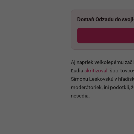
Dostaň Odzadu do svoj
Aj napriek veľkolepému zači
Ľudia
skritizovali
športovcov
Simonu Leskovskú v hľadisku
moderátoriek, iní podotkli,
nesedia.