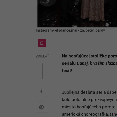
Instagram/letsdance.markiza/peter_bardy
Na hosťujúcej stoličke por
ZDIEĽAŤ
seriálu
Dunaj, k vašim služ
tešiť!
Jubilejná desiata séria úsp
kolo bolo plné prekvapivých
miesto hosťujúceho porotcu
americká choreografka, tan