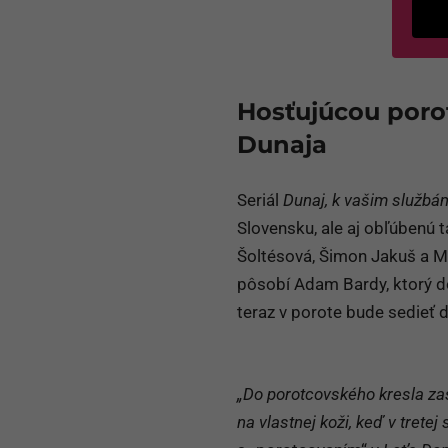
Hosťujúcou poro
Dunaja
Seriál
Dunaj, k vašim službá
Slovensku, ale aj obľúbenú t
Šoltésová, Šimon Jakuš a Ma
pôsobí Adam Bardy, ktorý do 
teraz v porote bude sedieť 
„Do porotcovského kresla z
na vlastnej koži, keď v tretej