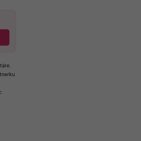
táre.
tnerku
c