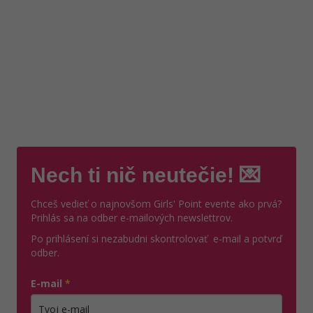
Nech ti nič neutečie! 💌
Chceš vedieť o najnovšom Girls' Point evente ako prvá?
Prihlás sa na odber e-mailových newslettrov.
Po prihlásení si nezabudni skontrolovať e-mail a potvrď
odber.
E-mail
*