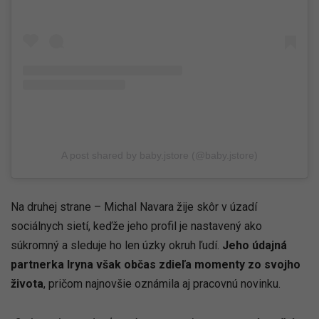
A post shared by baby.jstore (@baby.jstore)
Na druhej strane – Michal Navara žije skôr v úzadí
sociálnych sietí, keďže jeho profil je nastavený ako
súkromný a sleduje ho len úzky okruh ľudí.
Jeho údajná
partnerka Iryna však občas zdieľa momenty zo svojho
života
, pričom najnovšie oznámila aj pracovnú novinku.