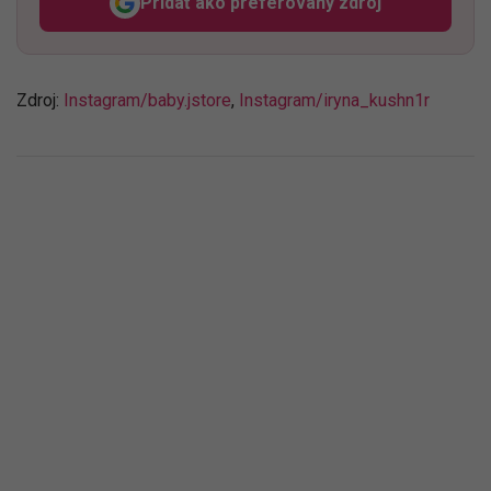
Pridať ako preferovaný zdroj
Odzadu, odkaz sa otvorí v n
Zdroj:
Instagram/baby.jstore
,
Instagram/iryna_kushn1r