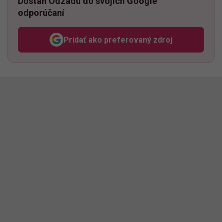
Dostaň Odzadu do svojich Google
odporúčaní
Pridať ako preferovaný zdroj
Odzadu, odkaz sa otvorí v n