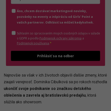
Zadajte platnú e-mailovú adresu
Áno, chcem dostávať marketingové novinky,
pozvánky na eventy a inšpiráciu od Girls' Point a
vašich partnerov. Odhlásiť sa môžeš kedykoľvek.
Súhlasím so spracovaním mojich osobných údajov v súlade
(otvorí sa v novom o
s GDPR a podľa
Podmienok ochrany súkromia
a
(otvorí sa v novom okne)
Podmienok používania
.
*
Odošle
Prihlásiť sa na odber
Najnovšie sa však v ich životoch objavili ďalšie zmeny, ktoré
zaujali verejnosť. Dominika Cibulková sa po rokoch rozhodla
ukončiť svoje podnikanie so značkou detského
oblečenia a zavrela aj bratislavskú predajňu
, ktorá
slúžila ako showroom.