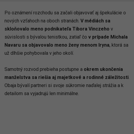
Po oznámení rozchodu sa začali objavovať aj špekulácie o
nových vzťahoch na oboch stranách.
V médiách sa
skloňovalo meno podnikateľa Tibora Vinczeho
v
súvislosti s bývalou tenistkou, zatiaľ čo
v prípade Michala
Navaru sa objavovalo meno ženy menom
Iryna
, ktorá sa
už dlhšie pohybovala v jeho okolí.
Samotný rozvod prebieha postupne a
okrem ukončenia
manželstva sa riešia aj majetkové a rodinné záležitosti
.
Obaja bývalí partneri si svoje súkromie naďalej strážia a k
detailom sa vyjadrujú len minimálne.