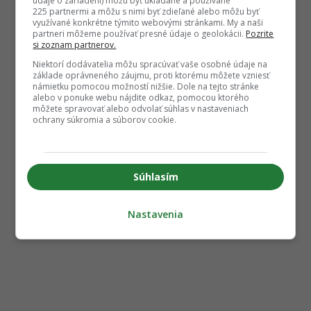
údaje o zariadení) môžu byť ukladané a používané
225 partnermi a môžu s nimi byť zdieľané alebo môžu byť
využívané konkrétne týmito webovými stránkami. My a naši
partneri môžeme používať presné údaje o geolokácii.
Pozrite
si zoznam partnerov.
Niektorí dodávatelia môžu spracúvať vaše osobné údaje na
základe oprávneného záujmu, proti ktorému môžete vzniesť
námietku pomocou možností nižšie. Dole na tejto stránke
alebo v ponuke webu nájdite odkaz, pomocou ktorého
môžete spravovať alebo odvolať súhlas v nastaveniach
ochrany súkromia a súborov cookie.
Súhlasím
Nastavenia