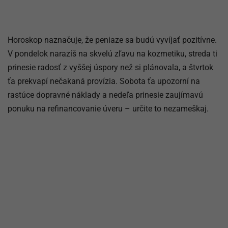
Horoskop naznačuje, že peniaze sa budú vyvíjať pozitívne.
V pondelok narazíš na skvelú zľavu na kozmetiku, streda ti
prinesie radosť z vyššej úspory než si plánovala, a štvrtok
ťa prekvapí nečakaná provízia. Sobota ťa upozorní na
rastúce dopravné náklady a nedeľa prinesie zaujímavú
ponuku na refinancovanie úveru – určite to nezameškaj.