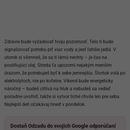
Zdravie bude vyžadovať tvoju pozornosť. Telo ti bude
signalizovať potrebu piť viac vody a jesť ľahšie jedlá. V
utorok si všimneš, že sa ti lámú nechty – je čas na
posilňujúci olej. Streda ťa upozorní nejakým menším
úrazom, že potrebuješ byť k sebe jemnejšia. Štvrtok volá po
elektrolytoch, nie po kofeíne. Víkend bude energeticky
náročný – budeš citlivá na hluk a nebudeš sa vedieť
poriadne uvoľniť, takže si vytvor tiché chvíle len pre seba.
Najlepší deň očakávaj hneď v pondelok.
Dostaň Odzadu do svojich Google odporúčaní