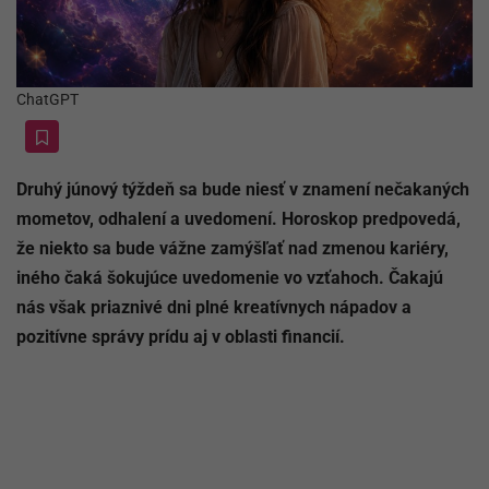
ChatGPT
Druhý júnový týždeň sa bude niesť v znamení nečakaných
mometov, odhalení a uvedomení. Horoskop predpovedá,
že niekto sa bude vážne zamýšľať nad zmenou kariéry,
iného čaká šokujúce uvedomenie vo vzťahoch. Čakajú
nás však priaznivé dni plné kreatívnych nápadov a
pozitívne správy prídu aj v oblasti financií.