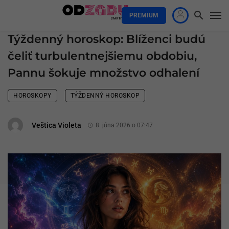
PREMIUM
Týždenný horoskop: Blíženci budú
čeliť turbulentnejšiemu obdobiu,
Pannu šokuje množstvo odhalení
HOROSKOPY
TÝŽDENNÝ HOROSKOP
Veštica Violeta
8. júna 2026 o 07:47