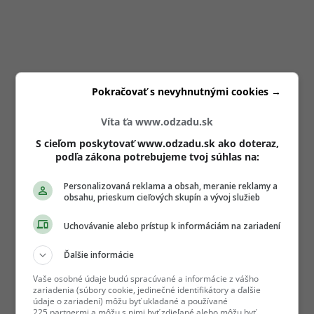
Pokračovať s nevyhnutnými cookies →
Víta ťa www.odzadu.sk
S cieľom poskytovať www.odzadu.sk ako doteraz,
podľa zákona potrebujeme tvoj súhlas na:
Personalizovaná reklama a obsah, meranie reklamy a
obsahu, prieskum cieľových skupín a vývoj služieb
Uchovávanie alebo prístup k informáciám na zariadení
Ďalšie informácie
Vaše osobné údaje budú spracúvané a informácie z vášho
zariadenia (súbory cookie, jedinečné identifikátory a ďalšie
údaje o zariadení) môžu byť ukladané a používané
225 partnermi a môžu s nimi byť zdieľané alebo môžu byť