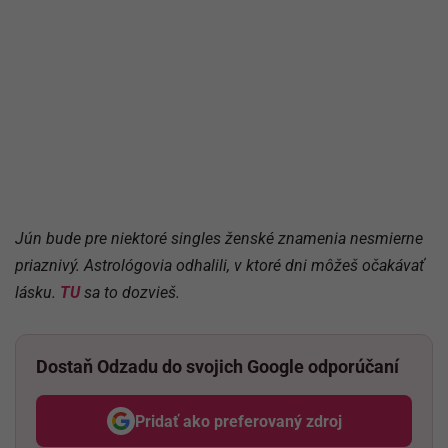
Jún bude pre niektoré singles ženské znamenia nesmierne
priaznivý. Astrológovia odhalili, v ktoré dni môžeš očakávať
lásku.
TU
sa to dozvieš.
Dostaň Odzadu do svojich Google odporúčaní
Pridať ako preferovaný zdroj
Odzadu, odkaz sa otvorí v nov