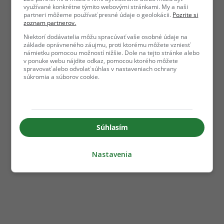
využívané konkrétne týmito webovými stránkami. My a naši
partneri môžeme používať presné údaje o geolokácii.
Pozrite si
zoznam partnerov.
Niektorí dodávatelia môžu spracúvať vaše osobné údaje na
základe oprávneného záujmu, proti ktorému môžete vzniesť
námietku pomocou možností nižšie. Dole na tejto stránke alebo
v ponuke webu nájdite odkaz, pomocou ktorého môžete
spravovať alebo odvolať súhlas v nastaveniach ochrany
súkromia a súborov cookie.
Súhlasím
Nastavenia