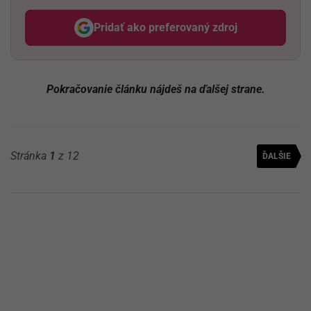
Pridať ako preferovaný zdroj
Odzadu, odkaz sa otvorí v nov
Pokračovanie článku nájdeš na ďalšej strane.
Stránka
1
z 12
ĎALŠIE