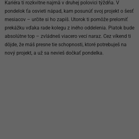
Kariéra ti rozkvitne najmä v druhej polovici týždňa. V
pondelok ťa osvieti nápad, kam posunúť svoj projekt o šesť
mesiacov – určite si ho zapíš. Utorok ti pomôže prelomiť
prekážku vďaka rade kolegu z iného oddelenia. Piatok bude
absolútne top – zvládneš viacero vecí naraz. Cez víkend ti
dôjde, že máš presne tie schopnosti, ktoré potrebuješ na
nový projekt, a už sa nevieš dočkať pondelka.