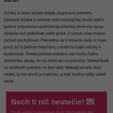
Vzťahy si tento týždeň prejdú zaujímavú premenu.
Začiatok týždňa ti prinesie milé nostalgické chvíle, keď ti
partner pripomenie spoločné spomienky, ktoré vás spoja
silnejšie než akékoľvek veľké gestá. V utorok však možno
začneš pochybovať. Premietnu sa ti situácie, kedy si mala
pocit, že ťa partner nepočúva, a budú ťa trápiť otázky o
budúcnosti. Streda prinesie pokojnú, ale trochu fádnu
atmosféru, akoby ste sa stretli len na polceste. Víkend bude
vo vzťahoch pokojný, no bez iskry. Niekedy proste stačí
vedieť, že ten druhý je nablízku, aj keď žiadna veľká vášeň
necíti.
Nech ti nič neutečie! 💌
Chceš vedieť o najnovšom Girls' Point evente ako