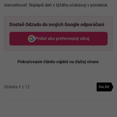
starostlivosť. Najlepší deň z týždňa očakávaj v pondelok.
Dostaň Odzadu do svojich Google odporúčaní
Pridať ako preferovaný zdroj
Odzadu, odkaz sa otvorí v nov
Pokračovanie článku nájdeš na ďalšej strane.
Stránka
1
z 12
ĎALŠIE