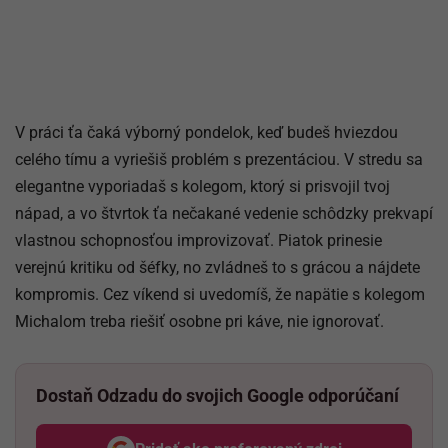
V práci ťa čaká výborný pondelok, keď budeš hviezdou
celého tímu a vyriešiš problém s prezentáciou. V stredu sa
elegantne vyporiadaš s kolegom, ktorý si prisvojil tvoj
nápad, a vo štvrtok ťa nečakané vedenie schôdzky prekvapí
vlastnou schopnosťou improvizovať. Piatok prinesie
verejnú kritiku od šéfky, no zvládneš to s grácou a nájdete
kompromis. Cez víkend si uvedomíš, že napätie s kolegom
Michalom treba riešiť osobne pri káve, nie ignorovať.
Dostaň Odzadu do svojich Google odporúčaní