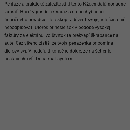
Peniaze a praktické záležitosti ti tento týždeň dajú poriadne
zabrať. Hneď v pondelok narazíš na pochybného
finančného poradcu. Horoskop radí veriť svojej intuícii a nič
nepodpisovať. Utorok prinesie šok v podobe vysokej
faktúry za elektrinu, vo štvrtok ťa prekvapí škrabance na
aute. Cez víkend zistíš, že tvoja peňaženka pripomína
dierový syr. V nedeľu ti konečne dôjde, že na šetrenie
nestačí chcieť. Treba mať systém.