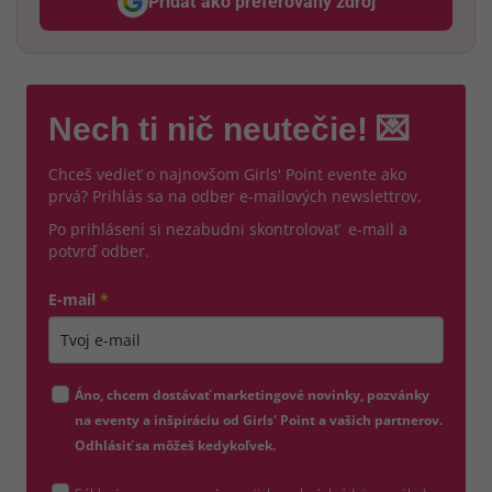
Pridať ako preferovaný zdroj
Odzadu, odkaz sa otvorí v nov
Nech ti nič neutečie! 💌
Chceš vedieť o najnovšom Girls' Point evente ako
prvá? Prihlás sa na odber e-mailových newslettrov.
Po prihlásení si nezabudni skontrolovať e-mail a
potvrď odber.
E-mail
*
Zadajte platnú e-mailovú adresu
Áno, chcem dostávať marketingové novinky, pozvánky
na eventy a inšpiráciu od Girls' Point a vašich partnerov.
Odhlásiť sa môžeš kedykoľvek.