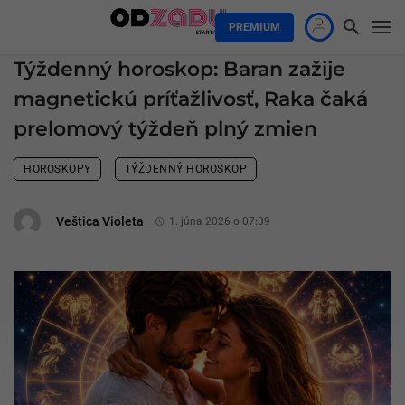
PREMIUM
Týždenný horoskop: Baran zažije
magnetickú príťažlivosť, Raka čaká
prelomový týždeň plný zmien
HOROSKOPY
TÝŽDENNÝ HOROSKOP
Veštica Violeta
1. júna 2026 o 07:39