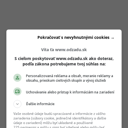
Pokračovať s nevyhnutnými cookies →
Víta ťa www.odzadu.sk
S cieľom poskytovať www.odzadu.sk ako doteraz,
podľa zákona potrebujeme tvoj súhlas na:
Personalizovaná reklama a obsah, meranie reklamy a
obsahu, prieskum cieľových skupín a vývoj služieb
Uchovávanie alebo prístup k informáciám na zariadení
Ďalšie informácie
Vaše osobné údaje budú spracúvané a informácie z vášho
zariadenia (súbory cookie, jedinečné identifikátory a ďalšie
údaje o zariadení) môžu byť ukladané a používané
225 partnermi a môžu s nimi byť zdieľané alebo môžu byť