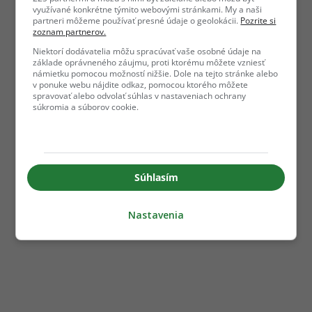
využívané konkrétne týmito webovými stránkami. My a naši
partneri môžeme používať presné údaje o geolokácii.
Pozrite si
zoznam partnerov.
Niektorí dodávatelia môžu spracúvať vaše osobné údaje na
základe oprávneného záujmu, proti ktorému môžete vzniesť
námietku pomocou možností nižšie. Dole na tejto stránke alebo
v ponuke webu nájdite odkaz, pomocou ktorého môžete
spravovať alebo odvolať súhlas v nastaveniach ochrany
súkromia a súborov cookie.
Súhlasím
Nastavenia