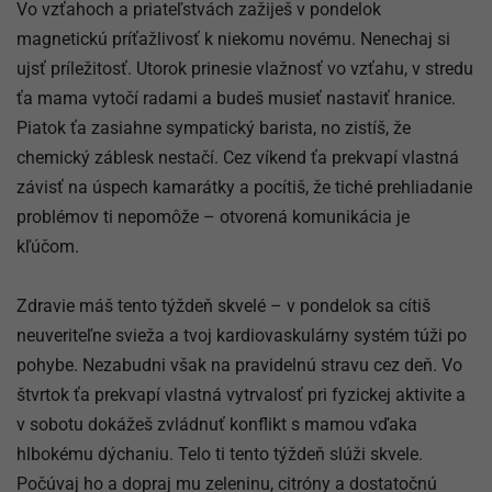
Vo vzťahoch a priateľstvách zažiješ v pondelok
magnetickú príťažlivosť k niekomu novému. Nenechaj si
ujsť príležitosť. Utorok prinesie vlažnosť vo vzťahu, v stredu
ťa mama vytočí radami a budeš musieť nastaviť hranice.
Piatok ťa zasiahne sympatický barista, no zistíš, že
chemický záblesk nestačí. Cez víkend ťa prekvapí vlastná
závisť na úspech kamarátky a pocítiš, že tiché prehliadanie
problémov ti nepomôže – otvorená komunikácia je
kľúčom.
Zdravie máš tento týždeň skvelé – v pondelok sa cítiš
neuveriteľne svieža a tvoj kardiovaskulárny systém túži po
pohybe. Nezabudni však na pravidelnú stravu cez deň. Vo
štvrtok ťa prekvapí vlastná vytrvalosť pri fyzickej aktivite a
v sobotu dokážeš zvládnuť konflikt s mamou vďaka
hlbokému dýchaniu. Telo ti tento týždeň slúži skvele.
Počúvaj ho a dopraj mu zeleninu, citróny a dostatočnú