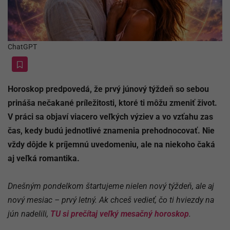
ChatGPT
Horoskop predpovedá, že prvý júnový týždeň so sebou
prináša nečakané príležitosti, ktoré ti môžu zmeniť život.
V práci sa objaví viacero veľkých výziev a vo vzťahu zas
čas, kedy budú jednotlivé znamenia prehodnocovať. Nie
vždy dôjde k príjemnú uvedomeniu, ale na niekoho čaká
aj veľká romantika.
Dnešným pondelkom štartujeme nielen nový týždeň, ale aj
nový mesiac – prvý letný. Ak chceš vedieť, čo ti hviezdy na
jún nadelili,
TU si prečítaj veľký mesačný horoskop
.