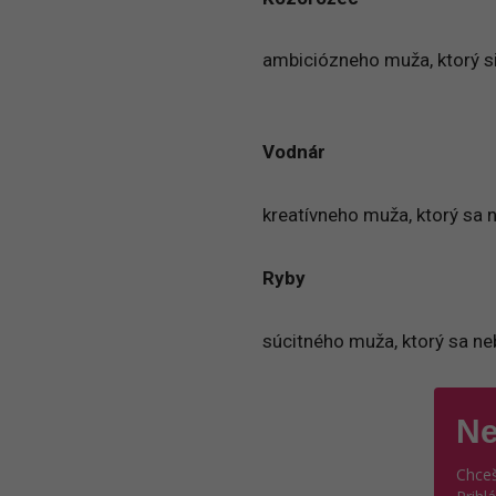
ambiciózneho muža, ktorý si 
Vodnár
kreatívneho muža, ktorý sa ne
Ryby
súcitného muža, ktorý sa neb
Ne
Chceš