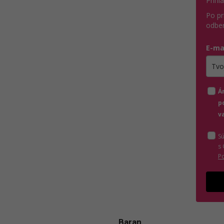
Prihl
Po pr
odber
E-ma
Zada
Á
p
v
S
s
P
Baran