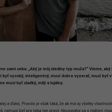
me sami seba: „Aký je môj ideálny typ muža?“ Vieme, aký
 byť vysoký, inteligentný, musí dobre vyzerať, musí byť v
e musí byť sladký, milý a lojálny.
j a ďalej. Pravda je však taká, že ak má aj všetky vlastnost
š, nemusí byť pre teba ten pravý.
Neuspokoj sa s málom, moj