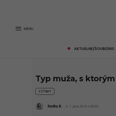
MENU
AKTUÁLNE/ŠOUBIZNIS
Typ muža, s ktorým 
VZŤAHY
Radka B.
7. júna 2018 o 08:00