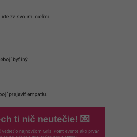
ide za svojimi cieľmi.
bojí byť iný.
ojí prejaviť empatiu.
ch ti nič neutečie! 💌
 vedieť o najnovšom Girls' Point evente ako prvá?