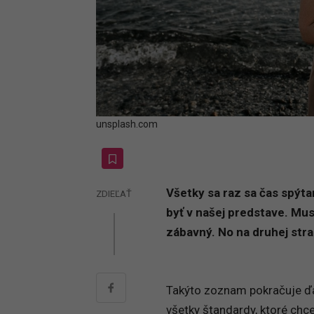
unsplash.com
Všetky sa raz sa čas spýta
ZDIEĽAŤ
byť v našej predstave. Musí
zábavný. No na druhej stran
Takýto zoznam pokračuje ďale
všetky štandardy, ktoré chce