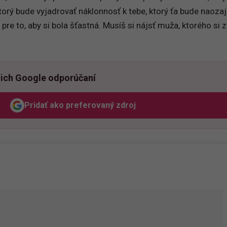
torý bude vyjadrovať náklonnosť k tebe, ktorý ťa bude naozaj
pre to, aby si bola šťastná. Musíš si nájsť muža, ktorého si 
ich Google odporúčaní
Pridať ako preferovaný zdroj
Odzadu, odkaz sa otvorí v novom okne