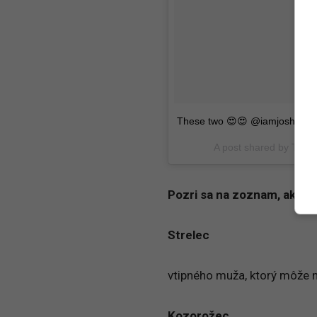
These two 😍😍 @iamjoshcarr
A post shared by
TheC
Pozri sa na zoznam, akého
Strelec
vtipného muža, ktorý môže 
Kozorožec