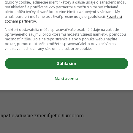
(súbory cookie, jedinečné identifikátory a ďalšie údaje o zariadení) môžu
byť ukladané a používané 225 partnermi a môžu s nimi byť zdieľané
alebo môžu byť využívané konkrétne týmito webovými stránkami. My
a naši partneri môžeme používať presné údaje o geolokácii.
Pozrite si
zoznam partnerov.
Niektorí dodávatelia môžu spracúvať vaše osobné údaje na základe
oprávneného záujmu, proti ktorému môžete vzniesť námietku pomocou
možností nižšie. Dole na tejto stránke alebo v ponuke webu nájdite
odkaz, pomocou ktorého môžete spravovať alebo odvolať súhlas
v nastaveniach ochrany súkromia a súborov cookie.
oll @madi_edwards
oupleGoals
(@couplegoals) on
Mar 28, 2018 at 6:06pm PDT
Súhlasím
Nastavenia
 muža si by mala mať podľa znamenia:
napätie situácie zmeniť jeho humorom.