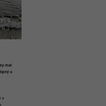
 by mal
tipný a
i a
a