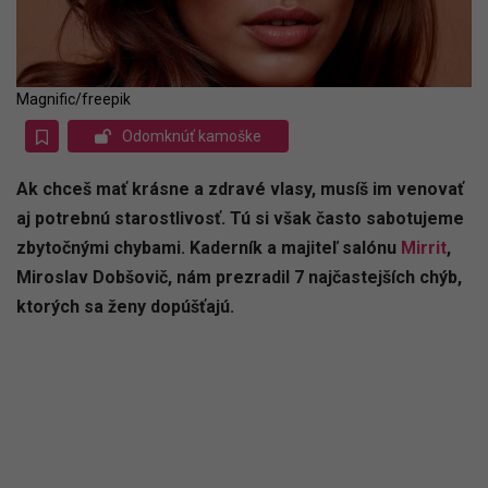
Magnific/freepik
Odomknúť kamoške
Ak chceš mať krásne a zdravé vlasy, musíš im venovať
aj potrebnú starostlivosť. Tú si však často sabotujeme
zbytočnými chybami. Kaderník a majiteľ salónu
Mirrit
,
Miroslav Dobšovič, nám prezradil 7 najčastejších chýb,
ktorých sa ženy dopúšťajú.