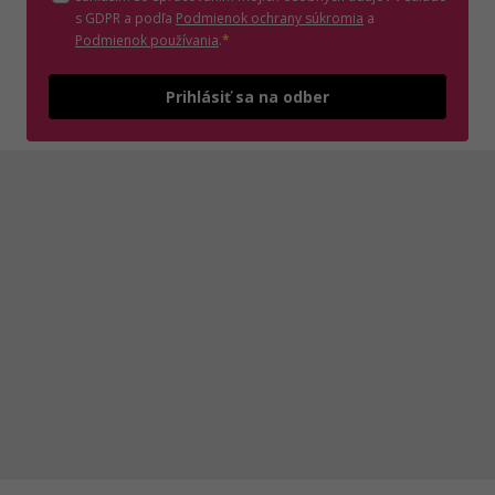
(otvorí sa v novom o
s GDPR a podľa
Podmienok ochrany súkromia
a
(otvorí sa v novom okne)
Podmienok používania
.
*
Odošle
Prihlásiť sa na odber