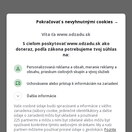
Pokračovať s nevyhnutnými cookies →
Víta ťa www.odzadu.sk
S cieľom poskytovať www.odzadu.sk ako
doteraz, podľa zákona potrebujeme tvoj súhlas
na:
Personalizovaná reklama a obsah, meranie reklamy a
obsahu, prieskum cieľových skupín a vývoj služieb
Uchovávanie alebo prístup k informáciám na zariadení
Ďalšie informácie
Vaše osobné údaje budú spracúvané a informácie z vášho
zariadenia (súbory cookie, jedinečné identifikátory a ďalšie
údaje o zariadení) môžu byť ukladané a používané
225 partnermi a môžu s nimi byť zdieľané alebo môžu byť
využívané konkrétne týmito webovými stránkami. My a naši
partneri môžeme používať presné údaje o geolokácii.
Pozrite