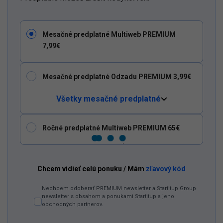
Mesačné predplatné Multiweb PREMIUM
7,99€
Mesačné predplatné Odzadu PREMIUM 3,99€
Všetky mesačné predplatné
Ročné predplatné Multiweb PREMIUM 65€
Dostaň
Odzadu
do
svojich
Google
odporúčaní
Chcem vidieť celú ponuku / Mám
zľavový kód
Pridať ako preferovaný zdroj
Odzadu, odkaz sa otvorí v novom okne
Nechcem odoberať PREMIUM newsletter a Startitup Group
newsletter s obsahom a ponukami Startitup a jeho
obchodných partnerov.