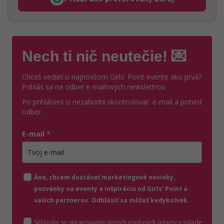
Odzadu, odkaz sa otvorí v n
Nech ti nič neutečie! 💌
Chceš vedieť o najnovšom Girls' Point evente ako prvá?
Prihlás sa na odber e-mailových newslettrov.
Po prihlásení si nezabudni skontrolovať e-mail a potvrď
odber.
E-mail
*
Zadajte platnú e-mailovú adresu
Áno, chcem dostávať marketingové novinky,
pozvánky na eventy a inšpiráciu od Girls' Point a
vašich partnerov. Odhlásiť sa môžeš kedykoľvek.
Súhlasím so spracovaním mojich osobných údajov v súlade