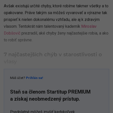
Avšak existujú určité chyby, ktoré robíme takmer všetky a to
opakovane. Práve takým sa môžeš vyvarovať a výrazne tak
prispieť k nielen dokonalému vzhľadu, ale aj k zdravým
vlasom. Tentokrát nám talentovaný kaderník
Miroslav
Dobšovič
prezradil, aké chyby ženy najčastejšie robia, a ako
to robiť správne.
7 najčastejších chýb v starostlivosti o
vlasy
Máš účet?
Prihlás sa!
Staň sa členom Startitup PREMIUM
a získaj neobmedzený prístup.
Predplatné môžeš zrušiť kedykoľvek.