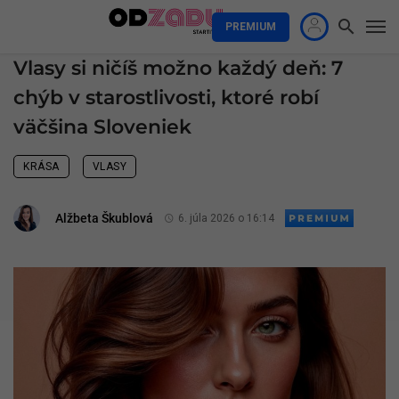
PREMIUM
Vlasy si ničíš možno každý deň: 7
chýb v starostlivosti, ktoré robí
väčšina Sloveniek
KRÁSA
VLASY
Alžbeta Škublová
6. júla 2026 o 16:14