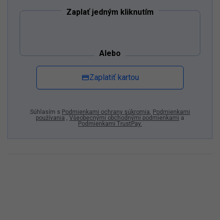
Zaplať jedným kliknutím
Alebo
Zaplatiť kartou
Súhlasím s
Podmienkami ochrany súkromia
,
Podmienkami
používania
,
Všeobecnými obchodnými podmienkami
a
Podmienkami TrustPay.