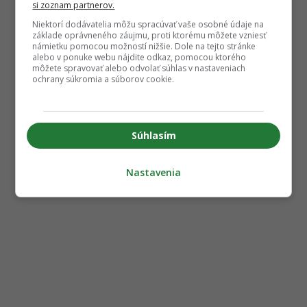
si zoznam partnerov.
Niektorí dodávatelia môžu spracúvať vaše osobné údaje na
základe oprávneného záujmu, proti ktorému môžete vzniesť
námietku pomocou možností nižšie. Dole na tejto stránke
alebo v ponuke webu nájdite odkaz, pomocou ktorého
môžete spravovať alebo odvolať súhlas v nastaveniach
ochrany súkromia a súborov cookie.
Súhlasím
Nastavenia