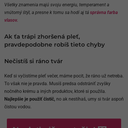
Všetky znamenia majú svoju energiu, temperament a
vnútorný štýl, a presne k tomu sa hodí aj tá
správna farba
vlasov.
Ak ťa trápi zhoršená pleť,
pravdepodobne robíš tieto chyby
Nečistíš si ráno tvár
Keď si vyčistíme pleť večer, máme pocit, že ráno už netreba.
To však nie je pravda. Musíš predsa odstrániť zvyšky
nočného krému a iných produktov, ktoré si použila.
Najlepšie je použiť čistič,
no ak nestíhaš, umy si tvár aspoň
čistou vodou.