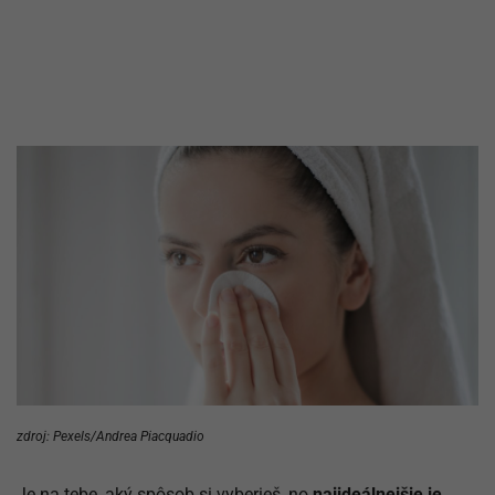
zdroj: Pexels/Andrea Piacquadio
Je na tebe, aký spôsob si vyberieš, no
najideálnejšie je