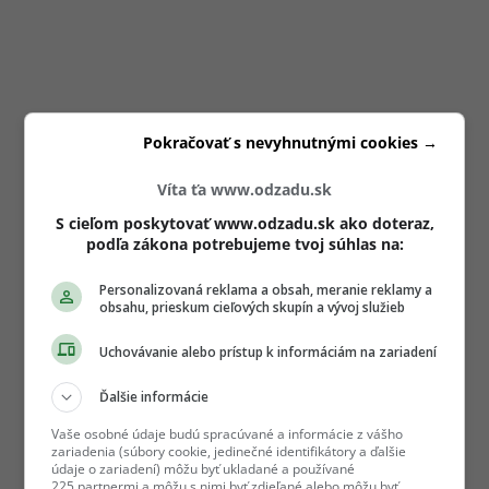
Pokračovať s nevyhnutnými cookies →
Víta ťa www.odzadu.sk
S cieľom poskytovať www.odzadu.sk ako doteraz,
podľa zákona potrebujeme tvoj súhlas na:
Personalizovaná reklama a obsah, meranie reklamy a
obsahu, prieskum cieľových skupín a vývoj služieb
Uchovávanie alebo prístup k informáciám na zariadení
Ďalšie informácie
Vaše osobné údaje budú spracúvané a informácie z vášho
zariadenia (súbory cookie, jedinečné identifikátory a ďalšie
údaje o zariadení) môžu byť ukladané a používané
225 partnermi a môžu s nimi byť zdieľané alebo môžu byť