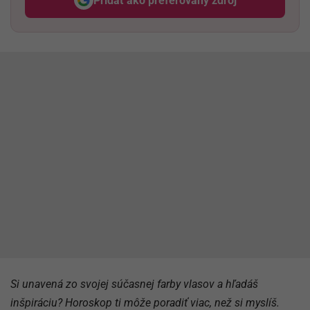
Pridať ako preferovaný zdroj
Odzadu, odkaz sa otvorí v nov
Si unavená zo svojej súčasnej farby vlasov a hľadáš
inšpiráciu? Horoskop ti môže poradiť viac, než si myslíš.