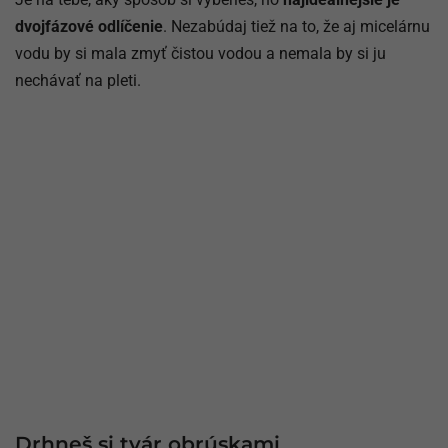
dvojfázové odlíčenie
. Nezabúdaj tiež na to, že aj micelárnu
vodu by si mala zmyť čistou vodou a nemala by si ju
nechávať na pleti.
Drhneš si tvár obrúskami