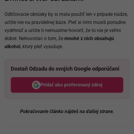
Odličovacie obrúsky by si mala použiť len v prípade núdze,
určite nie na pravidelnej báze. Pleť si nimi musíš poriadne
vydrhnúť a určite ti nemusíme hovoriť, že to nie je veľmi
dobré. Nehovoriac o tom, že
mnohé z nich obsahujú
alkohol
, ktorý pleť vysušuje.
Dostaň Odzadu do svojich Google odporúčaní
Pridať ako preferovaný zdroj
Odzadu, odkaz sa otvorí v nov
Pokračovanie článku nájdeš na ďalšej strane.