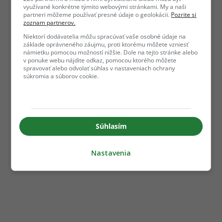
využívané konkrétne týmito webovými stránkami. My a naši
partneri môžeme používať presné údaje o geolokácii.
Pozrite si
zoznam partnerov.
Niektorí dodávatelia môžu spracúvať vaše osobné údaje na
základe oprávneného záujmu, proti ktorému môžete vzniesť
námietku pomocou možností nižšie. Dole na tejto stránke alebo
v ponuke webu nájdite odkaz, pomocou ktorého môžete
spravovať alebo odvolať súhlas v nastaveniach ochrany
súkromia a súborov cookie.
Súhlasím
Nastavenia