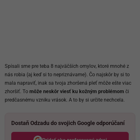
Spísali sme pre teba 8 najväčších omylov, ktoré mnohé z
nás robia (aj keď si to nepriznávame). Čo najskôr by si to
mala napraviť, inak sa tvoja zhoršená pleť môže ešte viac
zhoršiť. To
môže neskôr viesť ku kožným problémom
či
predčasnému vzniku vrások. A to by si určite nechcela.
Dostaň Odzadu do svojich Google odporúčaní