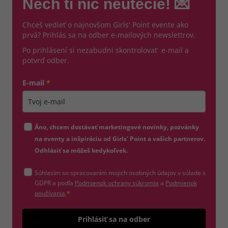
Nech ti nič neutečie! 💌
Chceš vedieť o najnovšom Girls' Point evente ako
prvá? Prihlás sa na odber e-mailových newslettrov.
Po prihlásení si nezabudni skontrolovať e-mail a
potvrď odber.
E-mail
*
Zadajte platnú e-mailovú adresu
Áno, chcem dostávať marketingové novinky, pozvánky
na eventy a inšpiráciu od Girls' Point a vašich partnerov.
Odhlásiť sa môžeš kedykoľvek.
Súhlasím so spracovaním mojich osobných údajov v súlade s
(otvorí sa v novom okne)
GDPR a podľa
Podmienok ochrany súkromia
a
Podmienok
(otvorí sa v novom okne)
používania
.
*
Odošle
Prihlásiť sa na odber