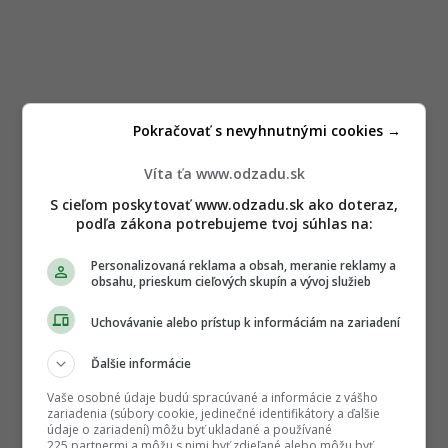
Pokračovať s nevyhnutnými cookies →
Víta ťa www.odzadu.sk
S cieľom poskytovať www.odzadu.sk ako doteraz,
podľa zákona potrebujeme tvoj súhlas na:
Personalizovaná reklama a obsah, meranie reklamy a
obsahu, prieskum cieľových skupín a vývoj služieb
Uchovávanie alebo prístup k informáciám na zariadení
Ďalšie informácie
Vaše osobné údaje budú spracúvané a informácie z vášho
zariadenia (súbory cookie, jedinečné identifikátory a ďalšie
údaje o zariadení) môžu byť ukladané a používané
225 partnermi a môžu s nimi byť zdieľané alebo môžu byť