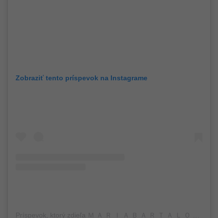
Zobraziť tento príspevok na Instagrame
Príspevok, ktorý zdieľa Ｍ Ａ Ｒ Ｉ Ａ Ｂ Ａ Ｒ Ｔ Ａ Ｌ Ｏ Ｓ (@maria.bartalos)