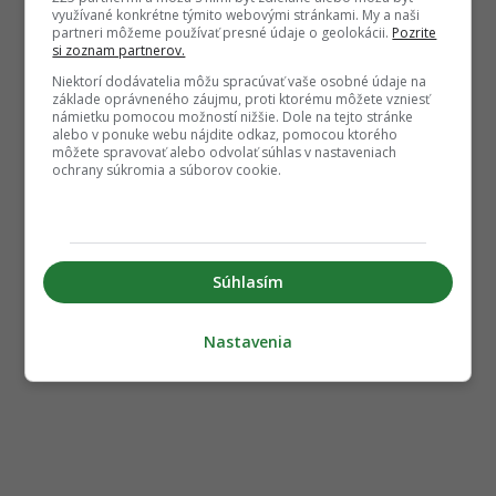
využívané konkrétne týmito webovými stránkami. My a naši
partneri môžeme používať presné údaje o geolokácii.
Pozrite
si zoznam partnerov.
Niektorí dodávatelia môžu spracúvať vaše osobné údaje na
základe oprávneného záujmu, proti ktorému môžete vzniesť
námietku pomocou možností nižšie. Dole na tejto stránke
alebo v ponuke webu nájdite odkaz, pomocou ktorého
môžete spravovať alebo odvolať súhlas v nastaveniach
ochrany súkromia a súborov cookie.
Súhlasím
Nastavenia