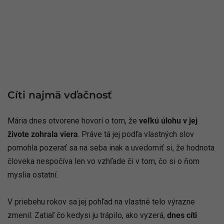
Cíti najmä vďačnosť
Mária dnes otvorene hovorí o tom, že
veľkú úlohu v jej
živote zohrala viera
. Práve tá jej podľa vlastných slov
pomohla pozerať sa na seba inak a uvedomiť si, že hodnota
človeka nespočíva len vo vzhľade či v tom, čo si o ňom
myslia ostatní.
V priebehu rokov sa jej pohľad na vlastné telo výrazne
zmenil. Zatiaľ čo kedysi ju trápilo, ako vyzerá,
dnes cíti