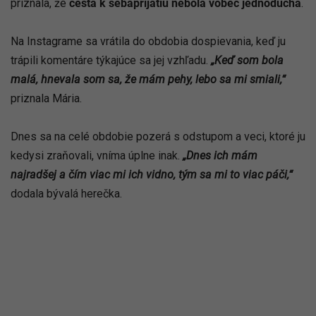
priznala, že
cesta k sebaprijatiu nebola vôbec jednoduchá
.
Na Instagrame sa vrátila do obdobia dospievania, keď ju
trápili komentáre týkajúce sa jej vzhľadu.
„Keď som bola
malá, hnevala som sa, že mám pehy, lebo sa mi smiali,“
priznala Mária.
Dnes sa na celé obdobie pozerá s odstupom a veci, ktoré ju
kedysi zraňovali, vníma úplne inak.
„Dnes ich mám
najradšej a čím viac mi ich vidno, tým sa mi to viac páči,“
dodala bývalá herečka.