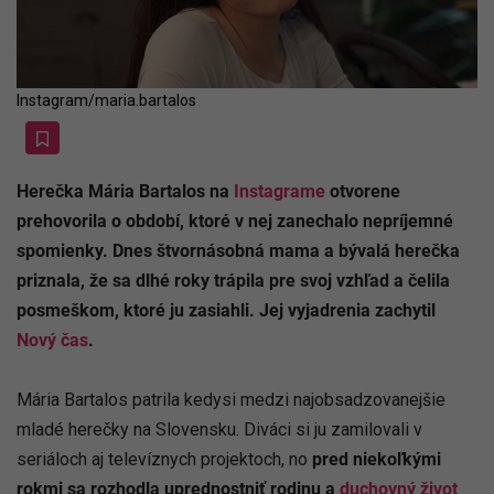
Instagram/maria.bartalos
Herečka Mária Bartalos na
Instagrame
otvorene
prehovorila o období, ktoré v nej zanechalo nepríjemné
spomienky. Dnes štvornásobná mama a bývalá herečka
priznala, že sa dlhé roky trápila pre svoj vzhľad a čelila
posmeškom, ktoré ju zasiahli. Jej vyjadrenia zachytil
Nový čas
.
Mária Bartalos patrila kedysi medzi najobsadzovanejšie
mladé herečky na Slovensku. Diváci si ju zamilovali v
seriáloch aj televíznych projektoch, no
pred niekoľkými
rokmi sa rozhodla uprednostniť rodinu a
duchovný život