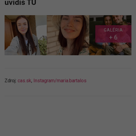
uvidíš TU
GALÉRIA
+ 6
Zdroj:
cas.sk
,
Instagram/maria.bartalos