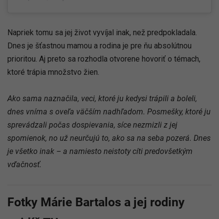
Napriek tomu sa jej život vyvíjal inak, než predpokladala.
Dnes je šťastnou mamou a rodina je pre ňu absolútnou
prioritou. Aj preto sa rozhodla otvorene hovoriť o témach,
ktoré trápia množstvo žien.
Ako sama naznačila, veci, ktoré ju kedysi trápili a boleli,
dnes vníma s oveľa väčším nadhľadom. Posmešky, ktoré ju
sprevádzali počas dospievania, síce nezmizli z jej
spomienok, no už neurčujú to, ako sa na seba pozerá. Dnes
je všetko inak – a namiesto neistoty cíti predovšetkým
vďačnosť.
Fotky Márie Bartalos a jej rodiny