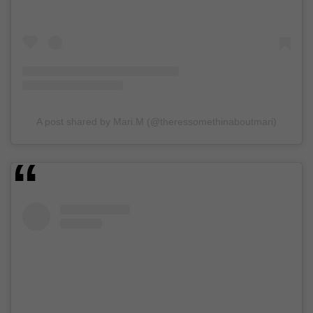
A post shared by Mari.M (@theressomethinaboutmari)