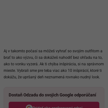
Aj v takomto počasí sa môžeš vyhrať so svojím outfitom a
brať to ako výzvu, či sa dokážeš nahodiť bez ohľadu na to,
ako to vonku vyzerá. Ak ti chýba inšpirácia, si na správnom
mieste. Vybrali sme pre teba viac ako 10 inšpirácií, ktoré ti
dokážu, že upršaný deň neznamená rovnako nudný look.
Dostaň Odzadu do svojich Google odporúčaní