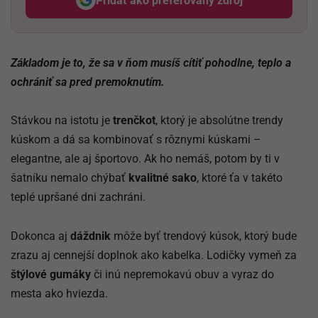
Pridať ako preferovaný zdroj
Odzadu, odkaz sa otvorí v nov
Základom je to, že sa v ňom musíš cítiť pohodlne, teplo a
ochrániť sa pred premoknutím.
Stávkou na istotu je
trenčkot
, ktorý je absolútne trendy
kúskom a dá sa kombinovať s rôznymi kúskami –
elegantne, ale aj športovo. Ak ho nemáš, potom by ti v
šatníku nemalo chýbať
kvalitné sako
, ktoré ťa v takéto
teplé upršané dni zachráni.
Dokonca aj
dáždnik
môže byť trendový kúsok, ktorý bude
zrazu aj cennejší doplnok ako kabelka. Lodičky vymeň za
štýlové gumáky
či inú nepremokavú obuv a vyraz do
mesta ako hviezda.