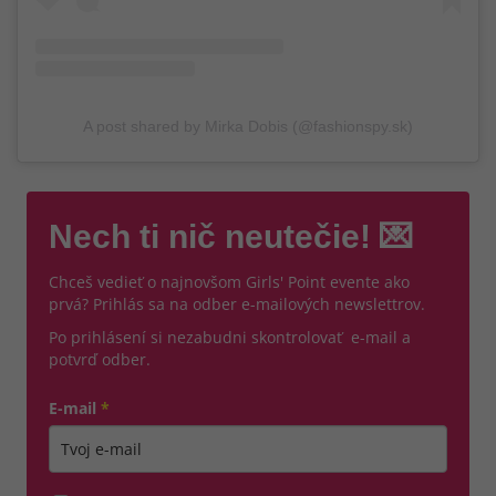
A post shared by Mirka Dobis (@fashionspy.sk)
Nech ti nič neutečie! 💌
Chceš vedieť o najnovšom Girls' Point evente ako
prvá? Prihlás sa na odber e-mailových newslettrov.
Po prihlásení si nezabudni skontrolovať e-mail a
potvrď odber.
E-mail
*
Zadajte platnú e-mailovú adresu