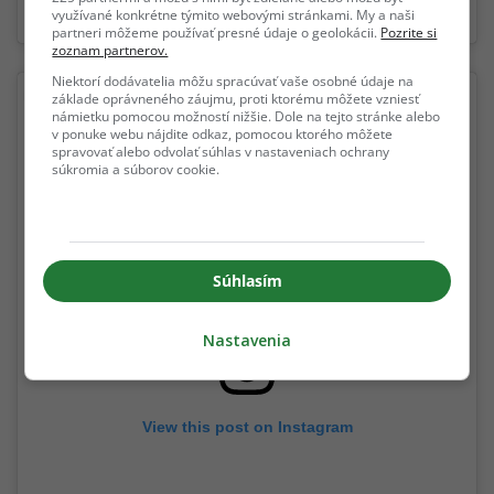
A post shared by Stylemon Fashion Blog 👗👠💄 (@stylemon.blog)
využívané konkrétne týmito webovými stránkami. My a naši
partneri môžeme používať presné údaje o geolokácii.
Pozrite si
zoznam partnerov.
Niektorí dodávatelia môžu spracúvať vaše osobné údaje na
základe oprávneného záujmu, proti ktorému môžete vzniesť
námietku pomocou možností nižšie. Dole na tejto stránke alebo
v ponuke webu nájdite odkaz, pomocou ktorého môžete
spravovať alebo odvolať súhlas v nastaveniach ochrany
súkromia a súborov cookie.
Súhlasím
Nastavenia
View this post on Instagram