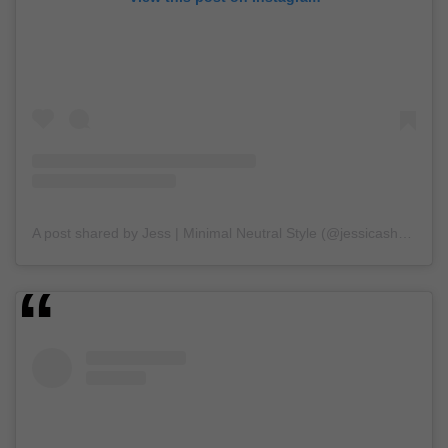
A post shared by Jess | Minimal Neutral Style (@jessicasharris_)