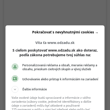
Pokračovať s nevyhnutnými cookies →
Víta ťa www.odzadu.sk
S cieľom poskytovať www.odzadu.sk ako doteraz,
View this post on Instagram
podľa zákona potrebujeme tvoj súhlas na:
Personalizovaná reklama a obsah, meranie reklamy a
obsahu, prieskum cieľových skupín a vývoj služieb
Uchovávanie alebo prístup k informáciám na zariadení
Ďalšie informácie
Vaše osobné údaje budú spracúvané a informácie z vášho
zariadenia (súbory cookie, jedinečné identifikátory a ďalšie
údaje o zariadení) môžu byť ukladané a používané
225 partnermi a môžu s nimi byť zdieľané alebo môžu byť