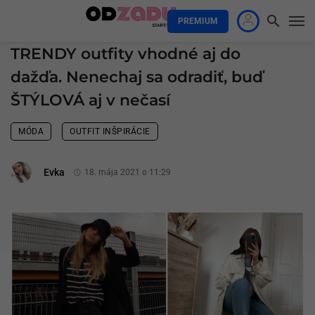
PREMIUM
TRENDY outfity vhodné aj do
dažďa. Nenechaj sa odradiť, buď
ŠTÝLOVÁ aj v nečasí
MÓDA
OUTFIT INŠPIRÁCIE
Evka
18. mája 2021 o 11:29