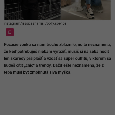
instagram/jessicasharris_/polly.spence
Počasie vonku sa nám trochu zbláznilo, no to neznamená,
že keď potrebuješ niekam vyraziť, musíš si na seba hodiť
len škaredý pršiplášť a vzdať sa super outfitu, v ktorom sa
budeš cítiť „chic“ a trendy. Dážď ešte neznamená, že z
teba musí byť zmoknutá sivá myška.