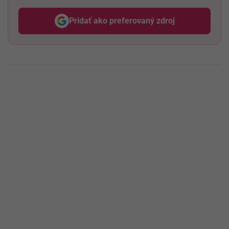
Pridať ako preferovaný zdroj
Odzadu, odkaz sa otvorí v nov