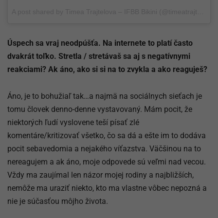
A post shared by
Timea Trajtelova – IFBB Bikini
(@timeatrajtelova) on
Úspech sa vraj neodpúšťa. Na internete to platí často
dvakrát toľko. Stretla / stretávaš sa aj s negatívnymi
reakciami? Ak áno, ako si si na to zvykla a ako reaguješ?
Áno, je to bohužiaľ tak…a najmä na sociálnych sieťach je
tomu človek denno-denne vystavovaný. Mám pocit, že
niektorých ľudí vyslovene teší písať zlé
komentáre/kritizovať všetko, čo sa dá a ešte im to dodáva
pocit sebavedomia a nejakého víťazstva. Väčšinou na to
nereagujem a ak áno, moje odpovede sú veľmi nad vecou.
Vždy ma zaujímal len názor mojej rodiny a najbližších,
nemôže ma uraziť niekto, kto ma vlastne vôbec nepozná a
nie je súčasťou môjho života.