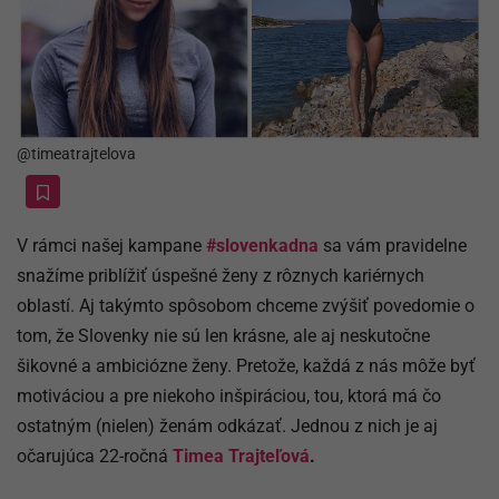
@timeatrajtelova
V rámci našej kampane
#slovenkadna
sa vám pravidelne
snažíme priblížiť úspešné ženy z rôznych kariérnych
oblastí. Aj takýmto spôsobom chceme zvýšiť povedomie o
tom, že Slovenky nie sú len krásne, ale aj neskutočne
šikovné a ambiciózne ženy. Pretože, každá z nás môže byť
motiváciou a pre niekoho inšpiráciou, tou, ktorá má čo
ostatným (nielen) ženám odkázať. Jednou z nich je aj
očarujúca 22-ročná
Timea Trajteľová
.