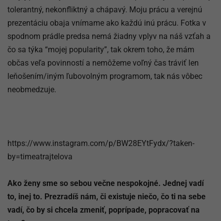
tolerantný, nekonfliktný a chápavý. Moju prácu a verejnú
prezentáciu obaja vnímame ako každú inú prácu. Fotka v
spodnom prádle predsa nemá žiadny vplyv na náš vzťah a
čo sa týka “mojej popularity”, tak okrem toho, že mám
občas veľa povinností a nemôžeme voľný čas tráviť len
leňošením/iným ľubovolným programom, tak nás vôbec
neobmedzuje.
https://www.instagram.com/p/BW28EYtFydx/?taken-
by=timeatrajtelova
Ako ženy sme so sebou večne nespokojné. Jednej vadí
to, inej to. Prezradíš nám, či existuje niečo, čo ti na sebe
vadí, čo by si chcela zmeniť, poprípade, popracovať na