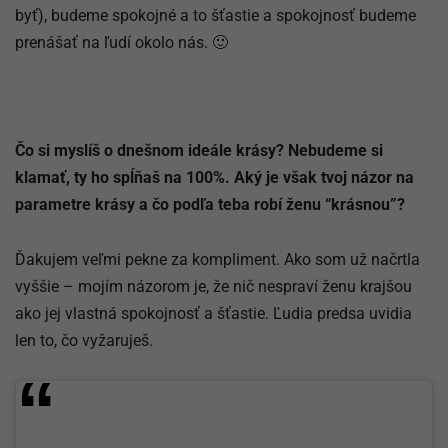
byť), budeme spokojné a to šťastie a spokojnosť budeme
prenášať na ľudí okolo nás. 🙂
Čo si myslíš o dnešnom ideále krásy? Nebudeme si
klamať, ty ho spĺňaš na 100%. Aký je však tvoj názor na
parametre krásy a čo podľa teba robí ženu “krásnou”?
Ďakujem veľmi pekne za kompliment. Ako som už načrtla
vyššie – mojím názorom je, že nič nespraví ženu krajšou
ako jej vlastná spokojnosť a šťastie. Ľudia predsa uvidia
len to, čo vyžaruješ.