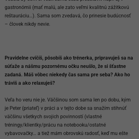
gastronómii (mať malú, ale zato veľmi kvalitnú zážitkovú
reštauráciu…). Sama som zvedavá, čo prinesie budúcnosť
– človek nikdy nevie.
Pravidelne cvičíš, pôsobíš ako trénerka, pripravuješ sa na
súťaže a nášmu pozornému očku neušlo, že si šťastne
zadaná. Máš vôbec niekedy čas sama pre seba? Ako ho
tráviš a ako relaxuješ?
Veľa ho veru nie je. Väčšinou som sama len po dobu, kým
je Peter (priateľ) v práci a v tejto dobe sa snažím stihnúť
väčšinu všetkych svojich povinností (vlastné
tréningy/klientky/prácu na notebooku/ostatné
vybavovačky… a tiež mám obrovskú radosť, keď mu ešte