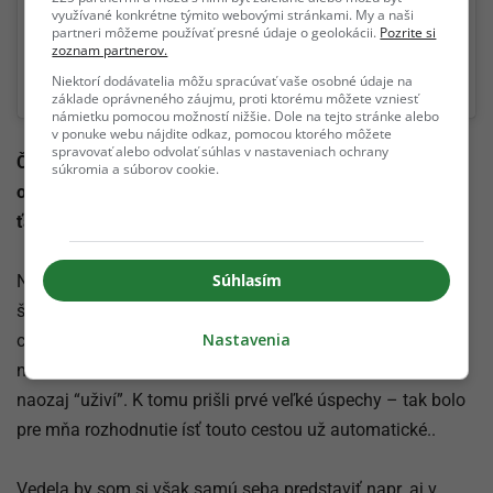
využívané konkrétne týmito webovými stránkami. My a naši
Vám, nech sa u Vás všetci cítia minimálne tak príjemne, ako
partneri môžeme používať presné údaje o geolokácii.
Pozrite si
zoznam partnerov.
som sa dnes cítila ja.. 🙂❤️ #PoriadnyKusŽeny #vs #Drobísek
Niektorí dodávatelia môžu spracúvať vaše osobné údaje na
A post shared by
Timea Trajtelova – IFBB Bikini
(@timeatrajtelova) on
základe oprávneného záujmu, proti ktorému môžete vzniesť
námietku pomocou možností nižšie. Dole na tejto stránke alebo
v ponuke webu nájdite odkaz, pomocou ktorého môžete
spravovať alebo odvolať súhlas v nastaveniach ochrany
Čisto hypotetická otázka: Vieš si seba predstaviť v inom
súkromia a súborov cookie.
odvetví ako fitness? Čím iným by si sa chcela živiť, čo by
ťa napĺňalo?
Súhlasím
Než som sa rozhodla pre fitness, tak som mala v pláne
študovať zubárinu. Krátko po maturite (z biológie a
Nastavenia
chémie) som však vyhrala svoje prvé Majstrovstvá sveta a
nakoľko ma šport úplne pohltil, získala som istotu, že ma
naozaj “uživí”. K tomu prišli prvé veľké úspechy – tak bolo
pre mňa rozhodnutie ísť touto cestou už automatické..
Vedela by som si však samú seba predstaviť napr. aj v