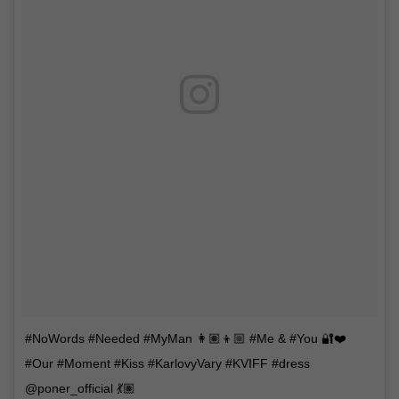
#NoWords #Needed #MyMan 👩🏽👦🏼 #Me & #You 🔐❤️
#Our #Moment #Kiss #KarlovyVary #KVIFF #dress
@poner_official 💃🏽