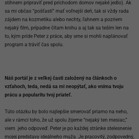
stihnem pripraviť pred príchodom domov nejaké jedlo). Ak
sa mi občas “pošťastí” mať voľnejší deň, tak si vždy rada
zájdem na kozmetiku alebo nechty, ľahnem a pozriem
nejaký film, prípadne čítam knihu a aj tak sa teším len na
to, kým príde Peter z práce, aby sme si mohli naplánovať
program a tráviť čas spolu.
Náš portál je z veľkej časti založený na článkoch o
vzťahoch, teda, nedá sa mi neopýtať, ako vníma tvoju
prácu a popularitu tvoj priateľ.
Túto otázku by bolo najlepšie smerovať priamo na neho,
ale v rámci toho, že už spolu žijeme “nejaký ten mesiac,”
viem jeho odpoveď. Peter je po každej stránke stelesnenie
mojej predstavy ideálneho muža. Je pracovitý, zodpovedný,