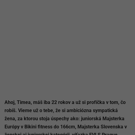
Ahoj, Timea, máš iba 22 rokov a už si profíčka v tom, čo
robíš. Vieme už o tebe, že si ambiciózna sympatická
žena, za ktorou stoja úspechy ako: juniorská Majsterka
Európy v Bikini fitness do 166cm, Majsterka Slovenska v
ženskej aj juniorskej kategórii, víťazka EVLS Prague