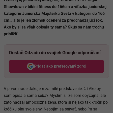
Showdown v bikini fitness do 166cm a víťazka juniorskej
kategórie Juniorská Majsterka Sveta v kategórii do 166
cm… a to je len zlomok ocenení za predchádzajúci rok.
Ako by si sa však opísala ty sama? Skús sa nám trochu
priblížiť.
Dostaň Odzadu do svojich Google odporúčaní
Pridať ako preferovaný zdroj
Odzadu, odkaz sa otvorí v nov
V prvom rade ďakujem za milé predstavenie. 🙂 Ako by
som opísala sama seba? Myslím si, že som obyčajná, ale
zato naozaj ambiciózna žena, ktorá si nejako tak krôčik po
krôčiku plní svoje sny. Nebojím sa snívať, nebojím sa