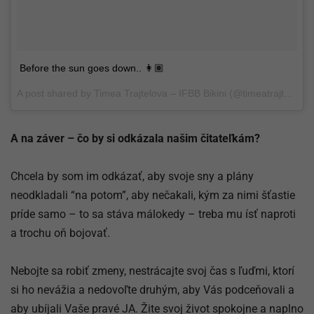
Before the sun goes down.. 👩🏽
A post shared by
Timea Trajtelova – IFBB Bikini
(@timeatrajtelova) on
A na záver – čo by si odkázala našim čitateľkám?
Chcela by som im odkázať, aby svoje sny a plány
neodkladali “na potom”, aby nečakali, kým za nimi šťastie
príde samo – to sa stáva málokedy – treba mu ísť naproti
a trochu oň bojovať.
Nebojte sa robiť zmeny, nestrácajte svoj čas s ľuďmi, ktorí
si ho nevážia a nedovoľte druhým, aby Vás podceňovali a
aby ubíjali Vaše pravé JA. Žite svoj život spokojne a naplno