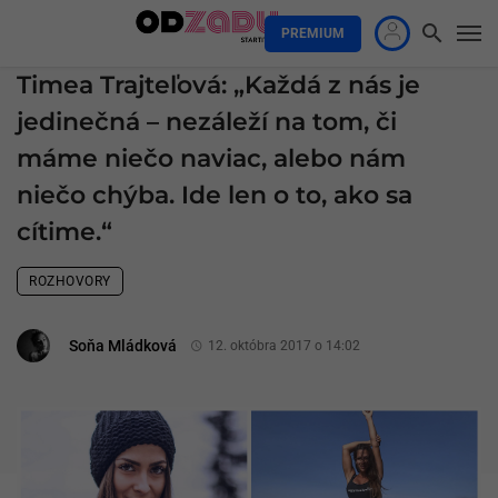
PREMIUM
Timea Trajteľová: „Každá z nás je
jedinečná – nezáleží na tom, či
máme niečo naviac, alebo nám
niečo chýba. Ide len o to, ako sa
cítime.“
ROZHOVORY
Soňa Mládková
12. októbra 2017 o 14:02