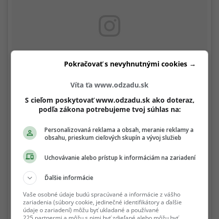
Pokračovať s nevyhnutnými cookies →
Víta ťa www.odzadu.sk
S cieľom poskytovať www.odzadu.sk ako doteraz,
podľa zákona potrebujeme tvoj súhlas na:
Personalizovaná reklama a obsah, meranie reklamy a
obsahu, prieskum cieľových skupín a vývoj služieb
Uchovávanie alebo prístup k informáciám na zariadení
Konečne chápem, prečo mi ľudia vravia, že som v skutočnosti
menšia ako vyzerám na fotkách.. 🙈🤣😅 Dnešný malý výlet
Ďalšie informácie
na východné Slovensko, konkrétne do Raslavíc kde som mala
Vaše osobné údaje budú spracúvané a informácie z vášho
tú česť pokrstiť krásne novo otvorené fitness centrum Zeus
zariadenia (súbory cookie, jedinečné identifikátory a ďalšie
údaje o zariadení) môžu byť ukladané a používané
fitness club. Ďakujem za príjemne strávený čas a prajem
225 partnermi a môžu s nimi byť zdieľané alebo môžu byť