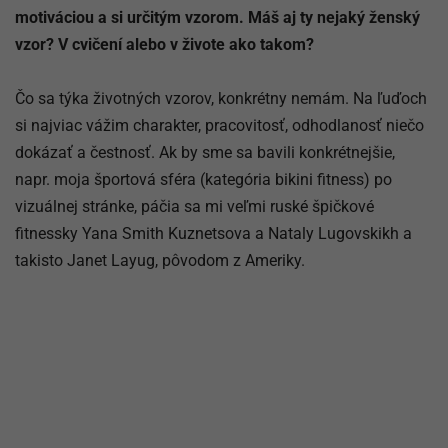
motiváciou a si určitým vzorom. Máš aj ty nejaký ženský
vzor? V cvičení alebo v živote ako takom?
Čo sa týka životných vzorov, konkrétny nemám. Na ľuďoch
si najviac vážim charakter, pracovitosť, odhodlanosť niečo
dokázať a čestnosť. Ak by sme sa bavili konkrétnejšie,
napr. moja športová sféra (kategória bikini fitness) po
vizuálnej stránke, páčia sa mi veľmi ruské špičkové
fitnessky Yana Smith Kuznetsova a Nataly Lugovskikh a
takisto Janet Layug, pôvodom z Ameriky.