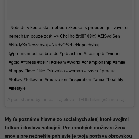
"Nebudu v koutě stát, nebudu zkoušet s proudem jít.. Život si
nenechám pouze zdát –> Chci ho žít!!!" 😍😍 #ŽiSvojSen
#NikdySaNevzdávaj #NikdyOSebeNepochybuj
@premiumfashionbrands #pfbfashion #nosimpfb #winner
#gold #fitness #bikini #dream #world #championship #smile
#happy #love #like #slovakia #woman #czech #prague
#follow #followme #motivation #inspiration #amix #healthly
#lifestyle
A post shared by
Timea Trajtelova – IFBB Bikini
(@timeatrajtelova) on
My ťa poznáme hlavne zo sociálnych sietí, ktoré svojimi
fotkami doslova valcuješ. Pre mnohých mužov si žena
snov a pre nežnejšie pohlavie je tvoja postava obrovskou