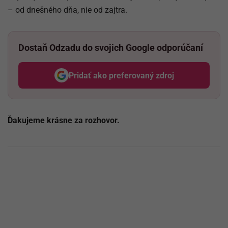
– od dnešného dňa, nie od zajtra.
Dostaň Odzadu do svojich Google odporúčaní
Pridať ako preferovaný zdroj
Odzadu, odkaz sa otvorí v nov
Ďakujeme krásne za rozhovor.