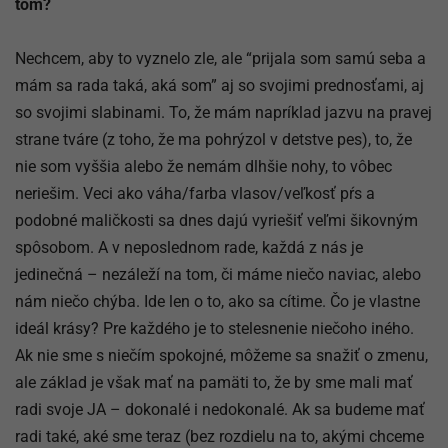
tom?
Nechcem, aby to vyznelo zle, ale “prijala som samú seba a
mám sa rada taká, aká som” aj so svojimi prednosťami, aj
so svojimi slabinami. To, že mám napríklad jazvu na pravej
strane tváre (z toho, že ma pohrýzol v detstve pes), to, že
nie som vyššia alebo že nemám dlhšie nohy, to vôbec
neriešim. Veci ako váha/farba vlasov/veľkosť pŕs a
podobné maličkosti sa dnes dajú vyriešiť veľmi šikovným
spôsobom. A v neposlednom rade, každá z nás je
jedinečná – nezáleží na tom, či máme niečo naviac, alebo
nám niečo chýba. Ide len o to, ako sa cítime. Čo je vlastne
ideál krásy? Pre každého je to stelesnenie niečoho iného.
Ak nie sme s niečím spokojné, môžeme sa snažiť o zmenu,
ale základ je však mať na pamäti to, že by sme mali mať
radi svoje JA – dokonalé i nedokonalé. Ak sa budeme mať
radi také, aké sme teraz (bez rozdielu na to, akými chceme