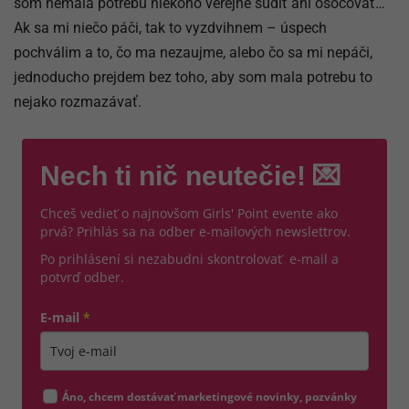
som nemala potrebu niekoho verejne súdiť ani osočovať…
Ak sa mi niečo páči, tak to vyzdvihnem – úspech
pochválim a to, čo ma nezaujme, alebo čo sa mi nepáči,
jednoducho prejdem bez toho, aby som mala potrebu to
nejako rozmazávať.
Nech ti nič neutečie! 💌
Chceš vedieť o najnovšom Girls' Point evente ako
prvá? Prihlás sa na odber e-mailových newslettrov.
Po prihlásení si nezabudni skontrolovať e-mail a
potvrď odber.
E-mail
*
Zadajte platnú e-mailovú adresu
Áno, chcem dostávať marketingové novinky, pozvánky