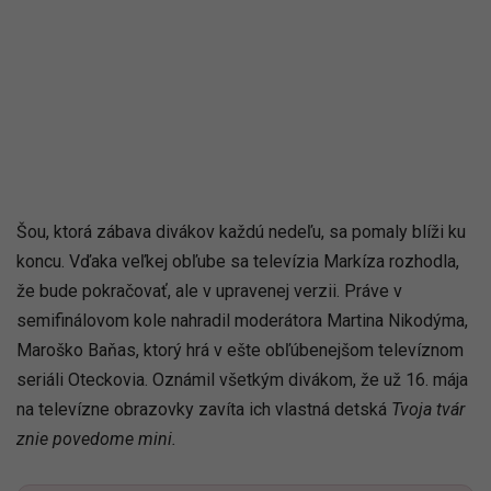
Šou, ktorá zábava divákov každú nedeľu, sa pomaly blíži ku
koncu. Vďaka veľkej obľube sa televízia Markíza rozhodla,
že bude pokračovať, ale v upravenej verzii. Práve v
semifinálovom kole nahradil moderátora Martina Nikodýma,
Maroško Baňas, ktorý hrá v ešte obľúbenejšom televíznom
seriáli Oteckovia. Oznámil všetkým divákom, že už 16. mája
na televízne obrazovky zavíta ich vlastná detská
Tvoja tvár
znie povedome mini.