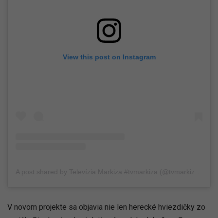
View this post on Instagram
A post shared by Televízia Markiza #tvmarkiza (@tvmarkizaofficial)
V novom projekte sa objavia nie len herecké hviezdičky zo