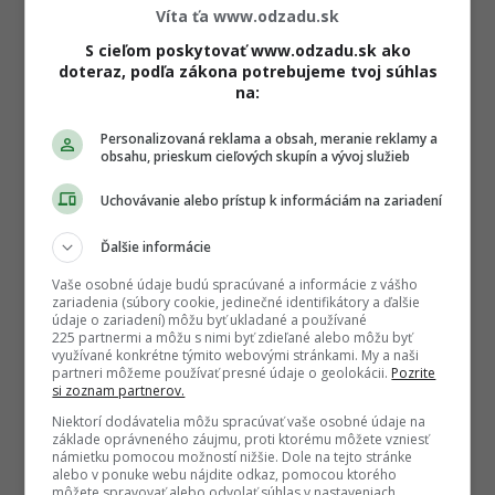
Víta ťa www.odzadu.sk
S cieľom poskytovať www.odzadu.sk ako
doteraz, podľa zákona potrebujeme tvoj súhlas
na:
Personalizovaná reklama a obsah, meranie reklamy a
obsahu, prieskum cieľových skupín a vývoj služieb
Uchovávanie alebo prístup k informáciám na zariadení
Ďalšie informácie
Vaše osobné údaje budú spracúvané a informácie z vášho
zariadenia (súbory cookie, jedinečné identifikátory a ďalšie
údaje o zariadení) môžu byť ukladané a používané
225 partnermi a môžu s nimi byť zdieľané alebo môžu byť
využívané konkrétne týmito webovými stránkami. My a naši
partneri môžeme používať presné údaje o geolokácii.
Pozrite
si zoznam partnerov.
Niektorí dodávatelia môžu spracúvať vaše osobné údaje na
základe oprávneného záujmu, proti ktorému môžete vzniesť
námietku pomocou možností nižšie. Dole na tejto stránke
alebo v ponuke webu nájdite odkaz, pomocou ktorého
môžete spravovať alebo odvolať súhlas v nastaveniach