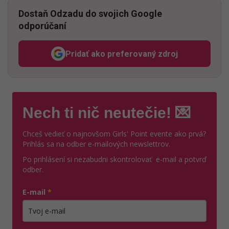
Dostaň Odzadu do svojich Google
odporúčaní
Pridať ako preferovaný zdroj
Odzadu, odkaz sa otvorí v n
Nech ti nič neutečie! 💌
Chceš vedieť o najnovšom Girls' Point evente ako prvá?
Prihlás sa na odber e-mailových newslettrov.
Po prihlásení si nezabudni skontrolovať e-mail a potvrď
odber.
E-mail
*
Zadajte platnú e-mailovú adresu