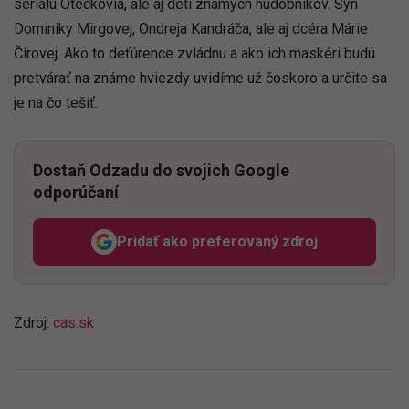
seriálu Oteckovia, ale aj deti známych hudobníkov. Syn
Dominiky Mirgovej, Ondreja Kandráča, ale aj dcéra Márie
Čírovej. Ako to deťúrence zvládnu a ako ich maskéri budú
pretvárať na známe hviezdy uvidíme už čoskoro a určite sa
je na čo tešiť.
Dostaň Odzadu do svojich Google
odporúčaní
Pridať ako preferovaný zdroj
Odzadu, odkaz sa otvorí v n
Zdroj:
cas.sk