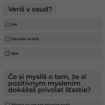
Veríš v osud?
nie
nie som si istá
áno
Čo si myslíš o tom, že si
pozitívnym myslením
dokážeš privolať šťastie?
šťastie sa len tak privolať nedá