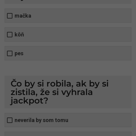
mačka
kôň
pes
Čo by si robila, ak by si
zistila, že si vyhrala
jackpot?
neverila by som tomu