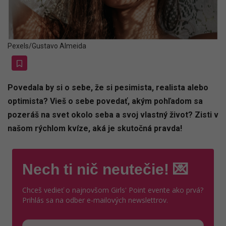
Pexels/Gustavo Almeida
Povedala by si o sebe, že si pesimista, realista alebo
optimista? Vieš o sebe povedať, akým pohľadom sa
pozeráš na svet okolo seba a svoj vlastný život? Zisti v
našom rýchlom kvíze, aká je skutočná pravda!
Nech ti nič neutečie! 💌
Chceš vedieť o najnovšom Girls' Point evente ako prvá?
Prihlás sa na odber e-mailových newslettrov.