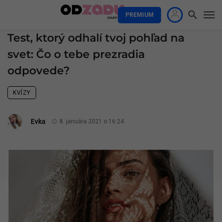
PREMIUM
Test, ktorý odhalí tvoj pohľad na
svet: Čo o tebe prezradia
odpovede?
KVÍZY
Evka
8. januára 2021 o 16:24