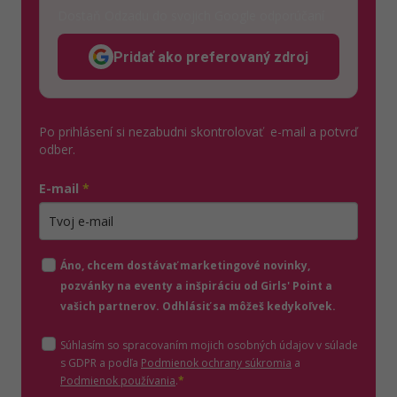
Dostaň Odzadu do svojich Google odporúčaní
Pridať ako preferovaný zdroj
Odzadu, odkaz sa otvorí v n
Po prihlásení si nezabudni skontrolovať e-mail a potvrď
odber.
E-mail
*
Zadajte platnú e-mailovú adresu
Áno, chcem dostávať marketingové novinky,
pozvánky na eventy a inšpiráciu od Girls' Point a
vašich partnerov. Odhlásiť sa môžeš kedykoľvek.
Súhlasím so spracovaním mojich osobných údajov v súlade
(otvorí sa v novom o
s GDPR a podľa
Podmienok ochrany súkromia
a
(otvorí sa v novom okne)
Podmienok používania
.
*