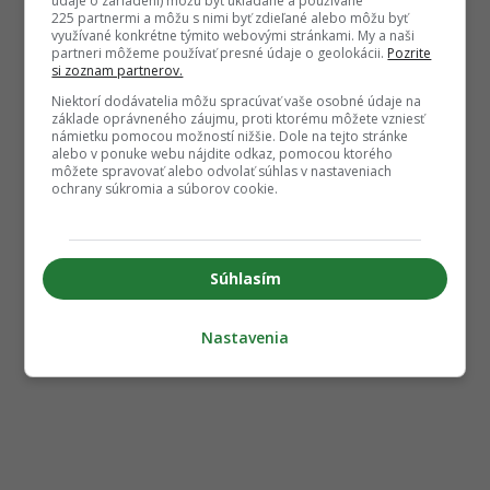
údaje o zariadení) môžu byť ukladané a používané
225 partnermi a môžu s nimi byť zdieľané alebo môžu byť
využívané konkrétne týmito webovými stránkami. My a naši
partneri môžeme používať presné údaje o geolokácii.
Pozrite
si zoznam partnerov.
Niektorí dodávatelia môžu spracúvať vaše osobné údaje na
základe oprávneného záujmu, proti ktorému môžete vzniesť
námietku pomocou možností nižšie. Dole na tejto stránke
alebo v ponuke webu nájdite odkaz, pomocou ktorého
môžete spravovať alebo odvolať súhlas v nastaveniach
ochrany súkromia a súborov cookie.
Súhlasím
Nastavenia