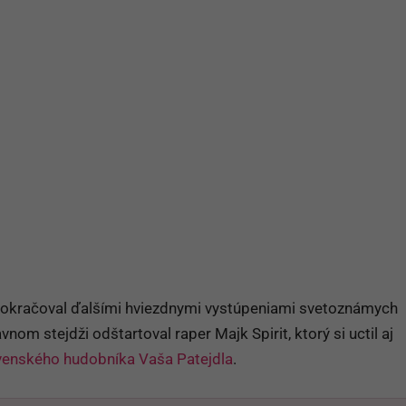
okračoval ďalšími hviezdnymi vystúpeniami svetoznámych
vnom stejdži odštartoval raper Majk Spirit, ktorý si uctil aj
venského hudobníka Vaša Patejdla
.