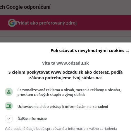
ich Google odporúčaní
Pridať ako preferovaný zdroj
Odzadu, odkaz sa otvorí v novom okne
 obľúbený Álvaro Soler, ktorého neskôr vystriedal Jason Der
Pokračovať s nevyhnutnými cookies →
dba a program sobotňajšieho festivalu uzavreli svetoznámi 
Víta ťa www.odzadu.sk
ell.
S cieľom poskytovať www.odzadu.sk ako doteraz, podľa
zákona potrebujeme tvoj súhlas na:
zd si nenechali ujsť ani naši influenceri. Neuveríš, koho n
návštevníkov. Kráska zo šou Ruža pre nevestu len
nedávno
Personalizovaná reklama a obsah, meranie reklamy a obsahu,
prieskum cieľových skupín a vývoj služieb
edčuje tomu, že prekonáva rozchod. V spoločnosti však vyze
Uchovávanie alebo prístup k informáciám na zariadení
Ďalšie informácie
ch ti nič neutečie! 💌
Vaše osobné údaje budú spracúvané a informácie z vášho zariadenia