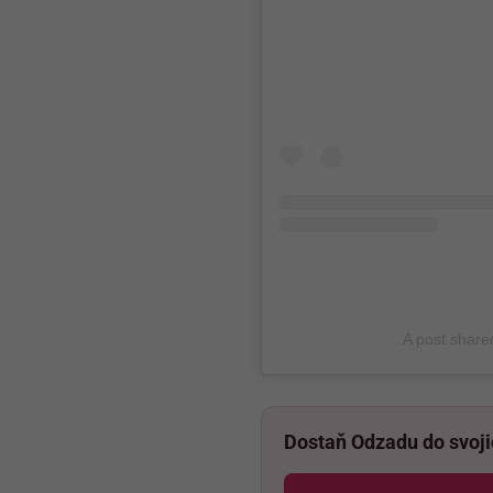
A post shar
Dostaň Odzadu do svoj