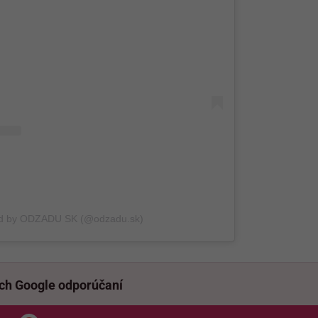
ed by ODZADU SK (@odzadu.sk)
ich Google odporúčaní