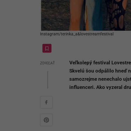
Instagram/terinka_a&lovestreamfestival
Veľkolepý festival Lovestr
ZDIEĽAŤ
Skvelú šou odpálilo hneď n
samozrejme nenechalo ujsť 
influenceri. Ako vyzeral dr