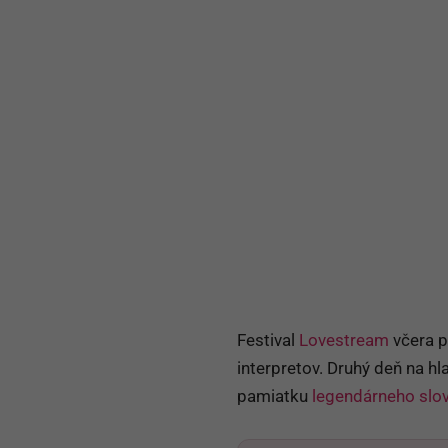
Festival
Lovestream
včera p
interpretov. Druhý deň na hla
pamiatku
legendárneho slo