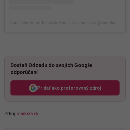
A post shared by Televízia Markiza #tvmarkiza (@tvmarkizaofficial)
Dostaň Odzadu do svojich Google
odporúčaní
Pridať ako preferovaný zdroj
Odzadu, odkaz sa otvorí v n
Zdroj:
markiza.sk