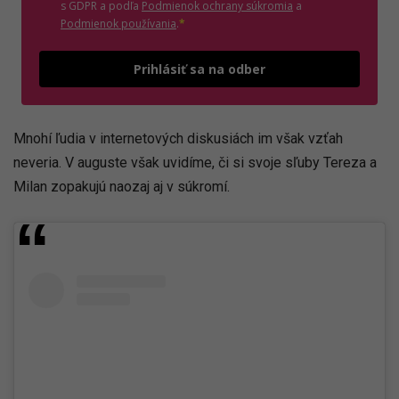
(otvorí sa v novom o
s GDPR a podľa
Podmienok ochrany súkromia
a
(otvorí sa v novom okne)
Podmienok používania
.
*
Odošle
Prihlásiť sa na odber
Mnohí ľudia v internetových diskusiách im však vzťah
neveria. V auguste však uvidíme, či si svoje sľuby Tereza a
Milan zopakujú naozaj aj v súkromí.