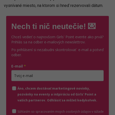
vysnívané miesto, na ktorom si hneď rezervovali dátum.
Nech ti nič neutečie! 💌
Chceš vedieť o najnovšom Girls' Point evente ako prvá?
Prihlás sa na odber e-mailových newslettrov.
Po prihlásení si nezabudni skontrolovať e-mail a potvrď
odber.
E-mail
*
Zadajte platnú e-mailovú adresu
Áno, chcem dostávať marketingové novinky,
pozvánky na eventy a inšpiráciu od Girls' Point a
vašich partnerov. Odhlásiť sa môžeš kedykoľvek.
Súhlasím so spracovaním mojich osobných údajov v súlade