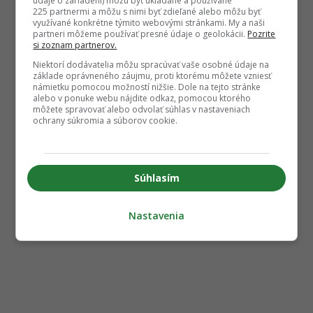
údaje o zariadení) môžu byť ukladané a používané
225 partnermi a môžu s nimi byť zdieľané alebo môžu byť
využívané konkrétne týmito webovými stránkami. My a naši
partneri môžeme používať presné údaje o geolokácii.
Pozrite
si zoznam partnerov.
Niektorí dodávatelia môžu spracúvať vaše osobné údaje na
základe oprávneného záujmu, proti ktorému môžete vzniesť
námietku pomocou možností nižšie. Dole na tejto stránke
alebo v ponuke webu nájdite odkaz, pomocou ktorého
môžete spravovať alebo odvolať súhlas v nastaveniach
ochrany súkromia a súborov cookie.
Súhlasím
Nastavenia