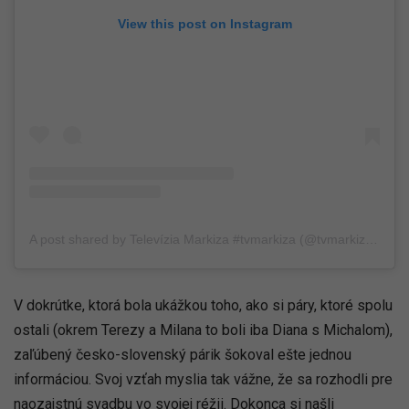
View this post on Instagram
A post shared by Televízia Markiza #tvmarkiza (@tvmarkizaofficial)
V dokrútke, ktorá bola ukážkou toho, ako si páry, ktoré spolu
ostali (okrem Terezy a Milana to boli iba Diana s Michalom),
zaľúbený česko-slovenský párik šokoval ešte jednou
informáciou. Svoj vzťah myslia tak vážne, že sa rozhodli pre
naozajstnú svadbu vo svojej réžii. Dokonca si našli