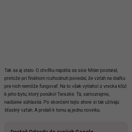
Tak sa aj stalo. O chvíľku napätia sa síce Milan postaral,
pretože pri finálnom rozhodnutí povedal, že vzťah na diaľku
pre nich nemôže fungovať. Na to však vytiahol z vrecka kľúč
k jeho bytu, ktorý ponúkol Terezke. Tá, samozrejme,
nadšene súhlasila. Po skončení tejto show si tak užívajú
šťastný vzťah. A pridali k tomu aj jednu novinku.
Dostaň Odzadu do svojich Google