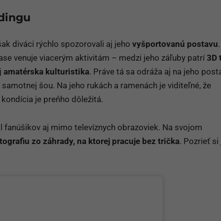
dingu
k diváci rýchlo spozorovali aj jeho
vyšportovanú postavu
.
se venuje viacerým aktivitám – medzi jeho záľuby patrí
3D t
j
amatérska kulturistika
. Práve tá sa odráža aj na jeho post
 samotnej šou. Na jeho rukách a ramenách je viditeľné, že
 kondícia je preňho dôležitá.
l fanúšikov aj mimo televíznych obrazoviek. Na svojom
tografiu zo záhrady, na ktorej pracuje
bez trička
. Pozrieť si 