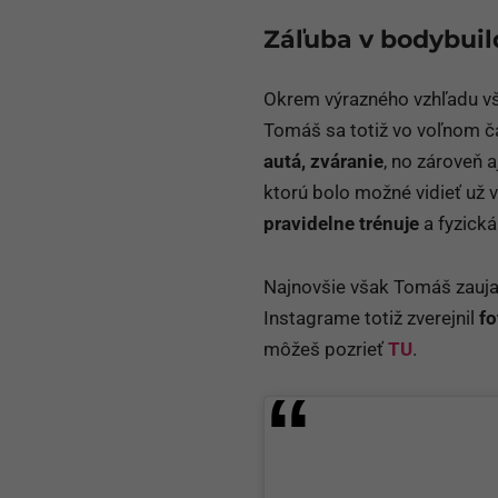
Záľuba v bodybuil
Okrem výrazného vzhľadu vša
Tomáš sa totiž vo voľnom ča
autá, zváranie
, no zároveň a
ktorú bolo možné vidieť už v
pravidelne trénuje
a fyzická
Najnovšie však Tomáš zauja
Instagrame totiž zverejnil
fo
môžeš pozrieť
TU
.