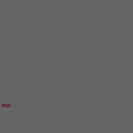
na prihlásenie sa na odber newslettera
ň ma: