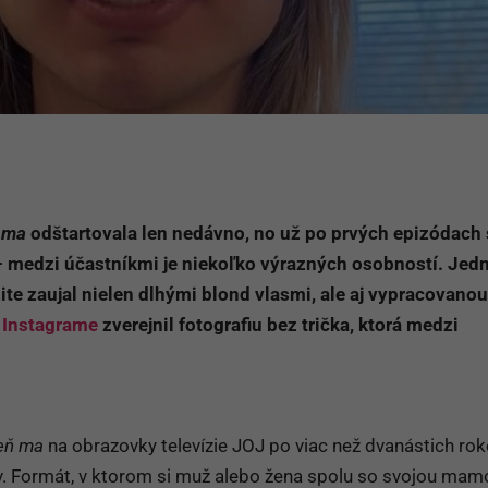
 ma
odštartovala len nedávno, no už po prvých epizódach 
– medzi účastníkmi je niekoľko výrazných osobností. Jed
ite zaujal nielen dlhými blond vlasmi, ale aj vypracovanou
m
Instagrame
zverejnil fotografiu bez trička, ktorá medzi
.
eň ma
na obrazovky televízie JOJ po viac než dvanástich ro
ov. Formát, v ktorom si muž alebo žena spolu so svojou mam