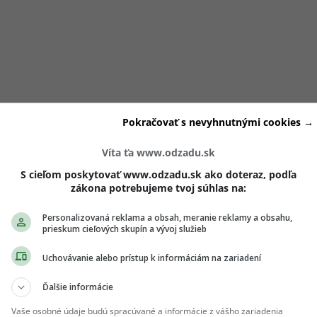
Pokračovať s nevyhnutnými cookies →
Víta ťa www.odzadu.sk
S cieľom poskytovať www.odzadu.sk ako doteraz, podľa
zákona potrebujeme tvoj súhlas na:
postáv je Tomáš
, 24-ročný mladík z Banskej Bystrice. Býva s
rá má pri výbere jeho potenciálnej partnerky výrazné slovo
Personalizovaná reklama a obsah, meranie reklamy a obsahu,
ri prvých scénach – najmä pre jeho dlhé blond vlasy, ktoré s
prieskum cieľových skupín a vývoj služieb
í na sociálnych sieťach.
Uchovávanie alebo prístup k informáciám na zariadení
Ďalšie informácie
vysielaní epizódy objavili
rôzne reakcie na jeho účes
. Niekt
eho poznávací znak, iní špekulovali,
ako by vyzeral s krátky
Vaše osobné údaje budú spracúvané a informácie z vášho zariadenia