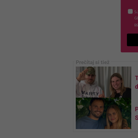
Sú
G
po
d
P
S