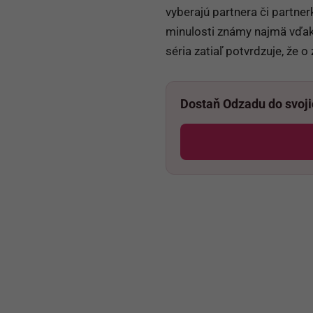
vyberajú partnera či partn
minulosti známy najmä vďak
séria zatiaľ potvrdzuje, že
Dostaň Odzadu do svoj