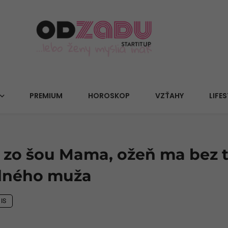
PREMIUM
HOROSKOP
VZŤAHY
LIFES
 zo šou Mama, ožeň ma bez t
dného muža
IS