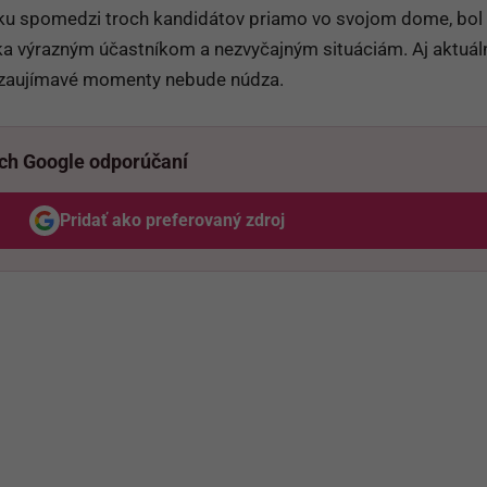
erku spomedzi troch kandidátov priamo vo svojom dome, bol 
a výrazným účastníkom a nezvyčajným situáciám. Aj aktuál
 o zaujímavé momenty nebude núdza.
ich Google odporúčaní
Pridať ako preferovaný zdroj
Odzadu, odkaz sa otvorí v novom okne