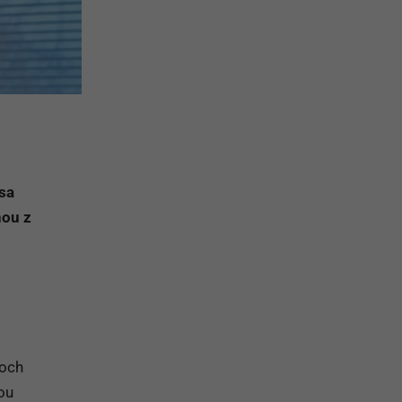
sa
nou z
koch
ou