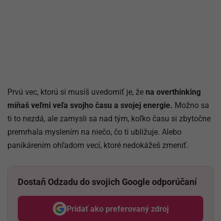
Prvú vec, ktorú si musíš uvedomiť je, že
na overthinking
míňaš veľmi veľa svojho času a svojej energie.
Možno sa
ti to nezdá, ale zamysli sa nad tým, koľko času si zbytočne
premrhala myslením na niečo, čo ti ubližuje. Alebo
panikárením ohľadom vecí, ktoré nedokážeš zmeniť.
Dostaň Odzadu do svojich Google odporúčaní
Pridať ako preferovaný zdroj
Odzadu, odkaz sa otvorí v nov