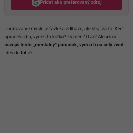
Pridať ako preferovaný zdroj
Odzadu, odkaz sa otvorí v nov
Upratovanie mysle je ťažké a zdĺhavé, ale stojí za to. Keď
upraceš izbu, vydrží to koľko? Týždeň? Dva? Ale
ak si
osvojíš tento ,,mentálny“ poriadok, vydrží ti na celý život.
Ideš do toho?