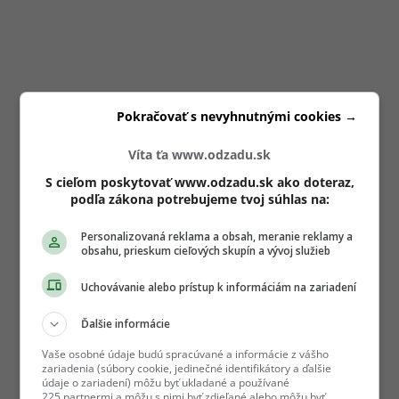
Pokračovať s nevyhnutnými cookies →
Víta ťa www.odzadu.sk
S cieľom poskytovať www.odzadu.sk ako doteraz,
podľa zákona potrebujeme tvoj súhlas na:
Personalizovaná reklama a obsah, meranie reklamy a
obsahu, prieskum cieľových skupín a vývoj služieb
Uchovávanie alebo prístup k informáciám na zariadení
Ďalšie informácie
Vaše osobné údaje budú spracúvané a informácie z vášho
zariadenia (súbory cookie, jedinečné identifikátory a ďalšie
údaje o zariadení) môžu byť ukladané a používané
225 partnermi a môžu s nimi byť zdieľané alebo môžu byť