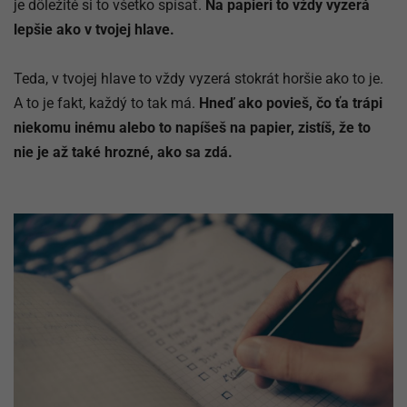
je dôležité si to všetko spísať.
Na papieri to vždy vyzerá
lepšie ako v tvojej hlave.
Teda, v tvojej hlave to vždy vyzerá stokrát horšie ako to je.
A to je fakt, každý to tak má.
Hneď ako povieš, čo ťa trápi
niekomu inému alebo to napíšeš na papier, zistíš, že to
nie je až také hrozné, ako sa zdá.