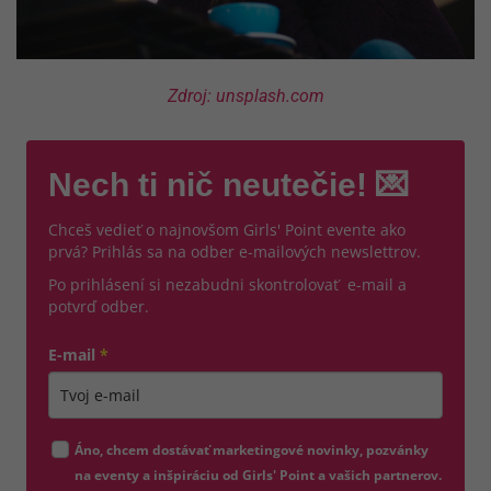
Zdroj: unsplash.com
Nech ti nič neutečie! 💌
Chceš vedieť o najnovšom Girls' Point evente ako
prvá? Prihlás sa na odber e-mailových newslettrov.
Po prihlásení si nezabudni skontrolovať e-mail a
potvrď odber.
E-mail
*
Zadajte platnú e-mailovú adresu
Áno, chcem dostávať marketingové novinky, pozvánky
na eventy a inšpiráciu od Girls' Point a vašich partnerov.