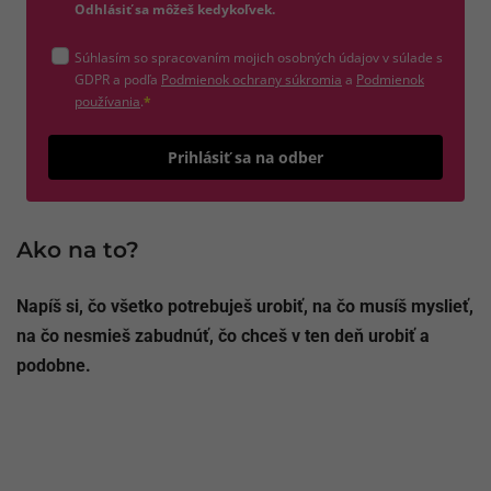
Odhlásiť sa môžeš kedykoľvek.
Súhlasím so spracovaním mojich osobných údajov v súlade s
(otvorí sa v novom okne)
GDPR a podľa
Podmienok ochrany súkromia
a
Podmienok
(otvorí sa v novom okne)
používania
.
*
Odošle
Prihlásiť sa na odber
Ako na to?
Napíš si, čo všetko potrebuješ urobiť, na čo musíš myslieť,
na čo nesmieš zabudnúť, čo chceš v ten deň urobiť a
podobne.