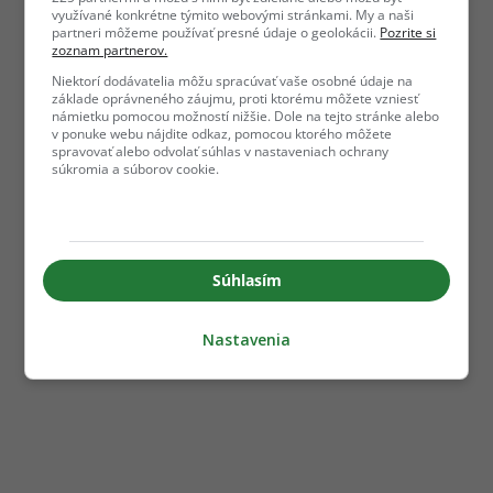
využívané konkrétne týmito webovými stránkami. My a naši
partneri môžeme používať presné údaje o geolokácii.
Pozrite si
zoznam partnerov.
Niektorí dodávatelia môžu spracúvať vaše osobné údaje na
základe oprávneného záujmu, proti ktorému môžete vzniesť
námietku pomocou možností nižšie. Dole na tejto stránke alebo
v ponuke webu nájdite odkaz, pomocou ktorého môžete
spravovať alebo odvolať súhlas v nastaveniach ochrany
súkromia a súborov cookie.
Súhlasím
Nastavenia