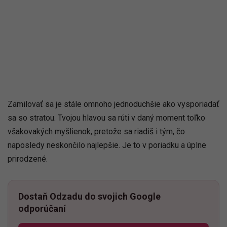
Zamilovať sa je stále omnoho jednoduchšie ako vysporiadať
sa so stratou. Tvojou hlavou sa rúti v daný moment toľko
všakovakých myšlienok, pretože sa riadiš i tým, čo
naposledy neskončilo najlepšie. Je to v poriadku a úplne
prirodzené.
Dostaň Odzadu do svojich Google
odporúčaní