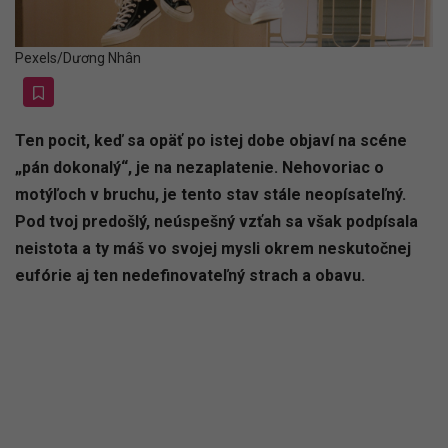
Pexels/Dương Nhân
Ten pocit, keď sa opäť po istej dobe objaví na scéne
„pán dokonalý“, je na nezaplatenie. Nehovoriac o
motýľoch v bruchu, je tento stav stále neopísateľný.
Pod tvoj predošlý, neúspešný vzťah sa však podpísala
neistota a ty máš vo svojej mysli okrem neskutočnej
eufórie aj ten nedefinovateľný strach a obavu.