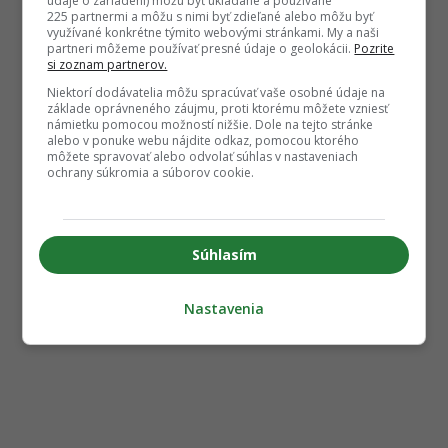
údaje o zariadení) môžu byť ukladané a používané
225 partnermi a môžu s nimi byť zdieľané alebo môžu byť
využívané konkrétne týmito webovými stránkami. My a naši
partneri môžeme používať presné údaje o geolokácii.
Pozrite
si zoznam partnerov.
Niektorí dodávatelia môžu spracúvať vaše osobné údaje na
základe oprávneného záujmu, proti ktorému môžete vzniesť
námietku pomocou možností nižšie. Dole na tejto stránke
alebo v ponuke webu nájdite odkaz, pomocou ktorého
môžete spravovať alebo odvolať súhlas v nastaveniach
ochrany súkromia a súborov cookie.
Súhlasím
Nastavenia