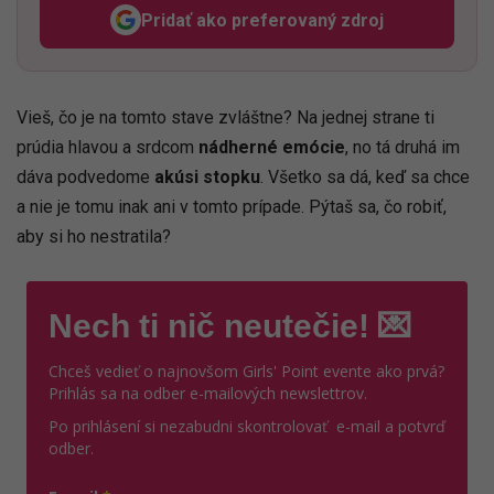
Pridať ako preferovaný zdroj
Odzadu, odkaz sa otvorí v n
Vieš, čo je na tomto stave zvláštne? Na jednej strane ti
prúdia hlavou a srdcom
nádherné emócie
, no tá druhá im
dáva podvedome
akúsi stopku
. Všetko sa dá, keď sa chce
a nie je tomu inak ani v tomto prípade. Pýtaš sa, čo robiť,
aby si ho nestratila?
Nech ti nič neutečie! 💌
Chceš vedieť o najnovšom Girls' Point evente ako prvá?
Prihlás sa na odber e-mailových newslettrov.
Po prihlásení si nezabudni skontrolovať e-mail a potvrď
odber.