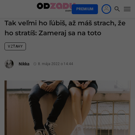
PREMIUM
Tak veľmi ho ľúbiš, až máš strach, že
ho stratíš: Zameraj sa na toto
VZŤAHY
Nikka
8. mája 2022 o 14:44