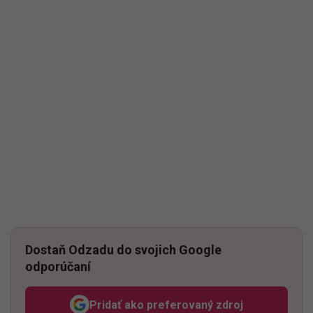
Dostaň Odzadu do svojich Google
odporúčaní
Pridať ako preferovaný zdroj
Odzadu, odkaz sa otvorí v n