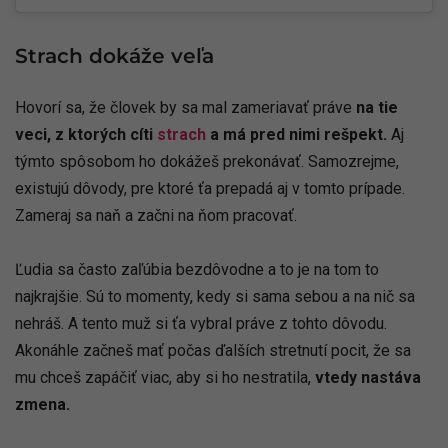
Strach dokáže veľa
Hovorí sa, že človek by sa mal zameriavať práve
na tie
veci, z ktorých cíti
strach
a má pred nimi rešpekt.
Aj
týmto spôsobom ho dokážeš prekonávať. Samozrejme,
existujú dôvody, pre ktoré ťa prepadá aj v tomto prípade.
Zameraj sa naň a začni na ňom pracovať.
Ľudia sa často zaľúbia bezdôvodne a to je na tom to
najkrajšie. Sú to momenty, kedy si sama sebou a na nič sa
nehráš. A tento muž si ťa vybral práve z tohto dôvodu.
Akonáhle začneš mať počas ďalších stretnutí pocit, že sa
mu chceš zapáčiť viac, aby si ho nestratila,
vtedy nastáva
zmena.