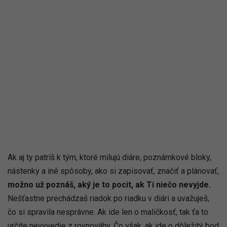
Ak aj ty patríš k tým, ktoré milujú diáre, poznámkové bloky,
nástenky a iné spôsoby, ako si zapisovať, značiť a plánovať,
možno už poznáš, aký je to pocit, ak Ti niečo nevyjde.
Nešťastne prechádzaš riadok po riadku v diári a uvažuješ,
čo si spravila nesprávne. Ak ide len o maličkosť, tak ťa to
určite nevyvedie z rovnováhy. Čo však, ak ide o dôležitý bod