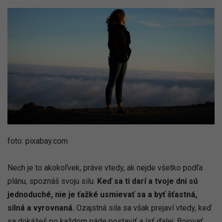
foto: pixabay.com
Nech je to akokoľvek, práve vtedy, ak nejde všetko podľa
plánu, spoznáš svoju silu.
Keď sa ti darí a tvoje dni sú
jednoduché, nie je ťažké usmievať sa a byť šťastná,
silná a vyrovnaná.
Ozajstná sila sa však prejaví vtedy, keď
sa dokážeš po každom páde postaviť a ísť ďalej. Bojovať