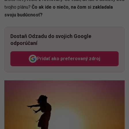
tvojho plánu?
Čo ak ide o niečo, na čom si zakladala
svoju budúcnosť?
Dostaň Odzadu do svojich Google
odporúčaní
Pridať ako preferovaný zdroj
Odzadu, odkaz sa otvorí v n