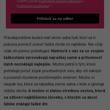
(otvorí sa v novom o
s GDPR a podľa
Podmienok ochrany súkromia
a
(otvorí sa v novom okne)
Podmienok používania
.
*
Odošle
Prihlásiť sa na odber
Pravdepodobne budeš mať okolo seba ľudí, ktorí sa ti
pokúsia pomôcť zniesť ťažké chvíle čo najľahšie. Nie vždy
však ich pomoc potrebuješ.
Niektoré z nás sa so svojimi
ťažkosťami vyrovnávajú najradšej samé a prítomnosť
iných neznášajú najlepšie.
Možno patríš k tým, ktoré
potrebujú počuť zopár povzbudivých slov, aby ich nakopli
a posunuli myslenie pozitívnejším smerom. Možno si
naopak tou, ktorá sa najradšej zavrie sama v kúte a ignoruje
otázky okolia.
A možno si zlatou strednou cestou, ktorá
sa zdôverí najbližšiemu človeku, s ktorým sa akosi
ľahšie znášajú ťažké dni.