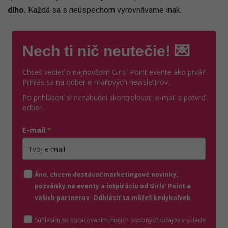
dlho.
Každá sa s neúspechom vyrovnávame inak.
Nech ti nič neutečie! 💌
Chceš vedieť o najnovšom Girls' Point evente ako prvá?
Prihlás sa na odber e-mailových newslettrov.
Po prihlásení si nezabudni skontrolovať e-mail a potvrď
odber.
E-mail
*
Zadajte platnú e-mailovú adresu
Áno, chcem dostávať marketingové novinky,
pozvánky na eventy a inšpiráciu od Girls' Point a
vašich partnerov. Odhlásiť sa môžeš kedykoľvek.
Súhlasím so spracovaním mojich osobných údajov v súlade