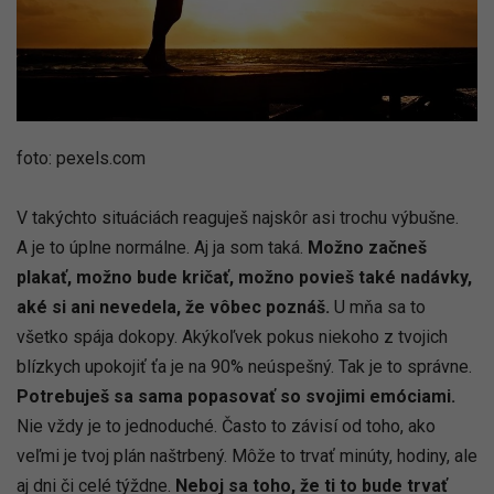
foto: pexels.com
V takýchto situáciách reaguješ najskôr asi trochu výbušne.
A je to úplne normálne. Aj ja som taká.
Možno začneš
plakať, možno bude kričať, možno povieš také nadávky,
aké si ani nevedela, že vôbec poznáš.
U mňa sa to
všetko spája dokopy. Akýkoľvek pokus niekoho z tvojich
blízkych upokojiť ťa je na 90% neúspešný. Tak je to správne.
Potrebuješ sa sama popasovať so svojimi emóciami.
Nie vždy je to jednoduché. Často to závisí od toho, ako
veľmi je tvoj plán naštrbený. Môže to trvať minúty, hodiny, ale
aj dni či celé týždne.
Neboj sa toho, že ti to bude trvať