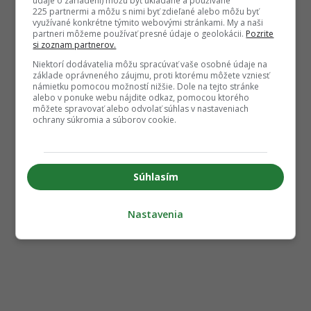
údaje o zariadení) môžu byť ukladané a používané
225 partnermi a môžu s nimi byť zdieľané alebo môžu byť
využívané konkrétne týmito webovými stránkami. My a naši
partneri môžeme používať presné údaje o geolokácii.
Pozrite
si zoznam partnerov.
Niektorí dodávatelia môžu spracúvať vaše osobné údaje na
základe oprávneného záujmu, proti ktorému môžete vzniesť
námietku pomocou možností nižšie. Dole na tejto stránke
alebo v ponuke webu nájdite odkaz, pomocou ktorého
môžete spravovať alebo odvolať súhlas v nastaveniach
ochrany súkromia a súborov cookie.
Súhlasím
Nastavenia