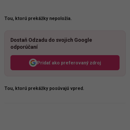
Tou, ktorú prekážky nepoložia.
Dostaň Odzadu do svojich Google
odporúčaní
Pridať ako preferovaný zdroj
Odzadu, odkaz sa otvorí v n
Tou, ktorú prekážky posúvajú vpred.