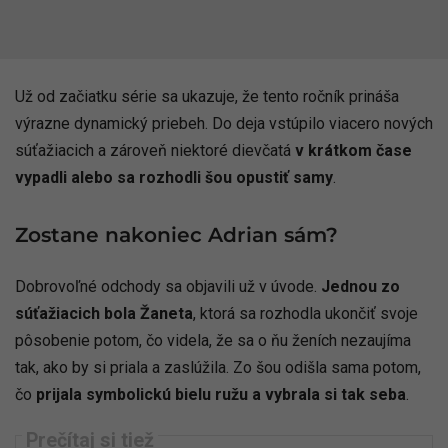
Už od začiatku série sa ukazuje, že tento ročník prináša
výrazne dynamický priebeh. Do deja vstúpilo viacero nových
súťažiacich a zároveň niektoré dievčatá
v krátkom čase
vypadli alebo sa rozhodli šou opustiť samy
.
Zostane nakoniec Adrian sám?
Dobrovoľné odchody sa objavili už v úvode.
Jednou zo
súťažiacich bola
Žaneta
, ktorá sa rozhodla ukončiť svoje
pôsobenie potom, čo videla, že sa o ňu ženích nezaujíma
tak, ako by si priala a zaslúžila. Zo šou odišla sama potom,
čo
prijala symbolickú bielu ružu a vybrala si tak seba
.