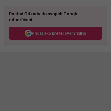
Dostaň Odzadu do svojich Google
odporúčaní
Pridať ako preferovaný zdroj
Odzadu, odkaz sa otvorí v n