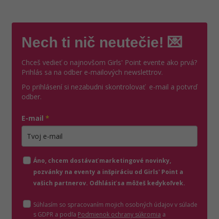
Nech ti nič neutečie! 💌
Chceš vedieť o najnovšom Girls' Point evente ako prvá?
Prihlás sa na odber e-mailových newslettrov.
Po prihlásení si nezabudni skontrolovať e-mail a potvrď
odber.
E-mail
*
Zadajte platnú e-mailovú adresu
Áno, chcem dostávať marketingové novinky,
pozvánky na eventy a inšpiráciu od Girls' Point a
vašich partnerov. Odhlásiť sa môžeš kedykoľvek.
Súhlasím so spracovaním mojich osobných údajov v súlade
(otvorí sa v novom o
s GDPR a podľa
Podmienok ochrany súkromia
a