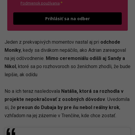
(otvorí sa v novom okne)
Podmienok používania
.
*
Odošle
Prihlásiť sa na odber
Jeden z prekvapivých momentov nastal aj pri
odchode
Moniky
, kedy sa divákom nepáčilo, ako Adrian zareagoval
na jej odôvodnenie.
Mimo ceremoniálu odišli aj Sandy a
Nikol
, ktoré sa po rozhovoroch so ženíchom zhodli, že bude
lepšie, ak odídu
No a ich teraz nasledovala
Natália, ktorá sa rozhodla v
projekte nepokračovať z osobných dôvodov
. Uvedomila
si, že
presun do Dubaja by pre ňu nebol reálny krok
,
vzhľadom na jej zázemie v Trenčíne, kde chce zostať.