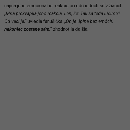
najmä jeho emocionálne reakcie pri odchodoch súťažiacich.
„Mňa prekvapila jeho reakcia. Len, že: Tak sa teda lúčime?
Od veci je,“
uviedla fanúšička.
„On je úplne bez emócií,
nakoniec zostane sám
,“
zhodnotila ďalšia.