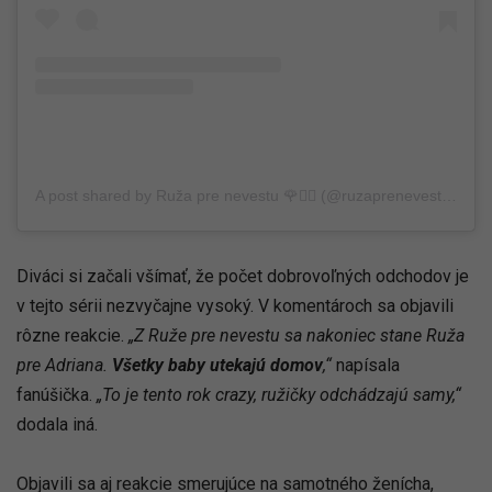
A post shared by Ruža pre nevestu 🌹👰‍♀️ (@ruzaprenevestu.markiza)
Diváci si začali všímať, že počet dobrovoľných odchodov je
v tejto sérii nezvyčajne vysoký. V komentároch sa objavili
rôzne reakcie.
„Z Ruže pre nevestu sa nakoniec stane Ruža
pre Adriana.
Všetky baby utekajú domov
,“
napísala
fanúšička.
„To je tento rok crazy, ružičky odchádzajú samy,“
dodala iná.
Objavili sa aj reakcie smerujúce na samotného ženícha,