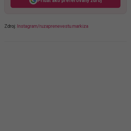
Pridať ako preferovaný zdroj
Odzadu, odkaz sa otvorí v n
Zdroj:
Instagram/ruzaprenevestu.markiza