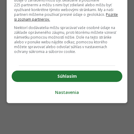
údaje o zariadení) môžu byť ukladané a používané
225 partnermi a môžu s nimi byť zdieľané alebo môžu byť
využívané konkrétne týmito webovými stránkami. My a naši
partneri môžeme používať presné údaje o geolokácii.
Pozrite
si zoznam partnerov.
Niektorí dodávatelia môžu spracúvať vaše osobné údaje na
základe oprávneného záujmu, proti ktorému môžete vzniesť
námietku pomocou možností nižšie. Dole na tejto stránke
alebo v ponuke webu nájdite odkaz, pomocou ktorého
môžete spravovať alebo odvolať súhlas v nastaveniach
ochrany súkromia a súborov cookie.
Súhlasím
Nastavenia