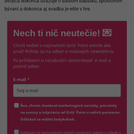
dvojica dokonca uvažuje o ďalšom bábätku, spoločnom
bývaní a dokonca aj svadba je ešte v hre.
Nech ti nič neutečie! 💌
Chceš vedieť o najnovšom Girls' Point evente ako
prvá? Prihlás sa na odber e-mailových newslettrov.
Po prihlásení si nezabudni skontrolovať e-mail a
potvrď odber.
E-mail
*
Zadajte platnú e-mailovú adresu
Áno, chcem dostávať marketingové novinky, pozvánky
na eventy a inšpiráciu od Girls' Point a vašich partnerov.
Odhlásiť sa môžeš kedykoľvek.
Súhlasím so spracovaním mojich osobných údajov v súlade s