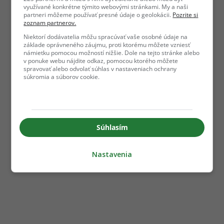
využívané konkrétne týmito webovými stránkami. My a naši
partneri môžeme používať presné údaje o geolokácii.
Pozrite si
zoznam partnerov.
Niektorí dodávatelia môžu spracúvať vaše osobné údaje na
základe oprávneného záujmu, proti ktorému môžete vzniesť
námietku pomocou možností nižšie. Dole na tejto stránke alebo
v ponuke webu nájdite odkaz, pomocou ktorého môžete
spravovať alebo odvolať súhlas v nastaveniach ochrany
súkromia a súborov cookie.
Súhlasím
Nastavenia