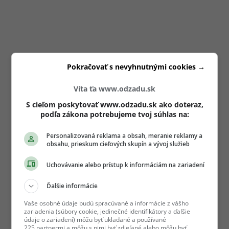
Pokračovať s nevyhnutnými cookies →
Víta ťa www.odzadu.sk
S cieľom poskytovať www.odzadu.sk ako doteraz,
podľa zákona potrebujeme tvoj súhlas na:
Personalizovaná reklama a obsah, meranie reklamy a
obsahu, prieskum cieľových skupín a vývoj služieb
Uchovávanie alebo prístup k informáciám na zariadení
Ďalšie informácie
Vaše osobné údaje budú spracúvané a informácie z vášho
zariadenia (súbory cookie, jedinečné identifikátory a ďalšie
údaje o zariadení) môžu byť ukladané a používané
225 partnermi a môžu s nimi byť zdieľané alebo môžu byť