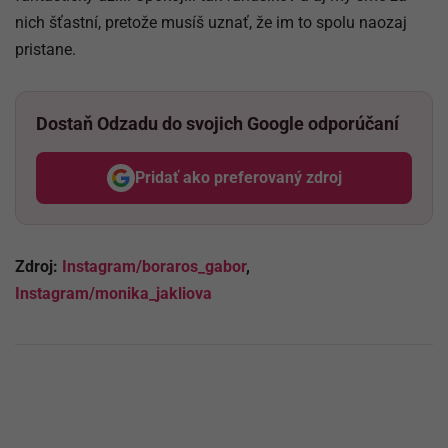
nich šťastní, pretože musíš uznať, že im to spolu naozaj
pristane.
Dostaň Odzadu do svojich Google odporúčaní
Pridať ako preferovaný zdroj
Odzadu, odkaz sa otvorí v nov
Zdroj:
Instagram/boraros_gabor
,
Instagram/monika_jakliova