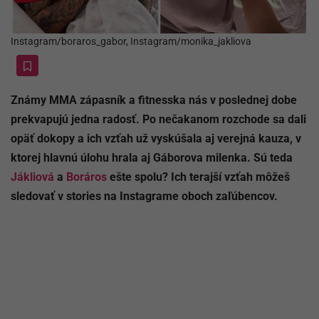
Instagram/boraros_gabor, Instagram/monika_jakliova
Známy MMA zápasník a fitnesska nás v poslednej dobe
prekvapujú jedna radosť. Po nečakanom rozchode sa dali
opäť dokopy a ich vzťah už vyskúšala aj verejná kauza, v
ktorej hlavnú úlohu hrala aj Gáborova milenka. Sú teda
Jákliová
a
Boráros
ešte spolu? Ich terajší vzťah môžeš
sledovať v stories na Instagrame oboch zaľúbencov.