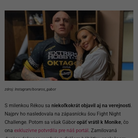
zdroj: Instagram/boraros_gabor
S milenkou Rékou sa
niekoľkokrát objavil aj na verejnosti
.
Najprv ho nasledovala na zápasnícku šou Fight Night
Challenge. Potom sa však Gábor
opäť vrátil k Monike
, čo
ona
exkluzívne potvrdila pre náš portál
. Zamilovaná