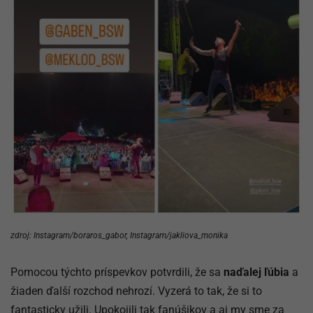
zdroj: Instagram/boraros_gabor, Instagram/jakliova_monika
Pomocou týchto príspevkov potvrdili, že sa
naďalej ľúbia
a
žiaden ďalší rozchod nehrozí. Vyzerá to tak, že si to
fantasticky užili. Upokojili tak fanúšikov a aj my sme za