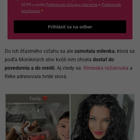
(otvorí sa v novom okne)
GDPR a podľa
Podmienok ochrany súkromia
a
Podmienok
(otvorí sa v novom okne)
používania
.
*
Odošle
Prihlásiť sa na odber
Do ich šťastného vzťahu sa ale
zamotala milenka
, ktorá sa
podľa Monikiných slov kvôli nim chcela
dostať do
povedomia a do médií
. Aj vtedy sa
fitnesska vyžalovala
a
Réke adresovala tvrdé slová.