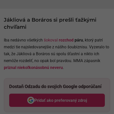
Jákliová a Boráros si prešli ťažkými
chvíľami
Iba nedávno všetkých
šokoval
rozchod
páru
, ktorý patrí
medzi tie najsledovanejšie z nášho šoubiznisu. Vyzeralo to
tak, že Jákliová a Boráros sú spolu šťastní a nikto ich
nemôže rozdeliť, no opak bol pravdou. MMA zápasník
priznal niekoľkonásobnú neveru
.
Dostaň Odzadu do svojich Google odporúčaní
Pridať ako preferovaný zdroj
Odzadu, odkaz sa otvorí v nov