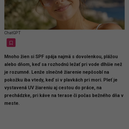
ChatGPT
Mnoho žien si SPF spája najmä s dovolenkou, plážou
alebo dňom, keď sa rozhodnú ležať pri vode dlhšie než
je rozumné. Lenže slnečné žiarenie nepôsobí na
pokožku iba vtedy, keď si v plavkách pri mori. Pleť je
vystavená UV žiareniu aj cestou do práce, na
prechádzke, pri káve na terase či počas bežného dňa v
meste.