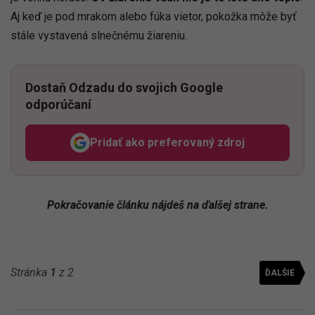
Aj keď je pod mrakom alebo fúka vietor, pokožka môže byť
stále vystavená slnečnému žiareniu.
Dostaň Odzadu do svojich Google
odporúčaní
Pridať ako preferovaný zdroj
Odzadu, odkaz sa otvorí v n
Pokračovanie článku nájdeš na ďalšej strane.
Stránka
1
z 2
ĎALŠIE