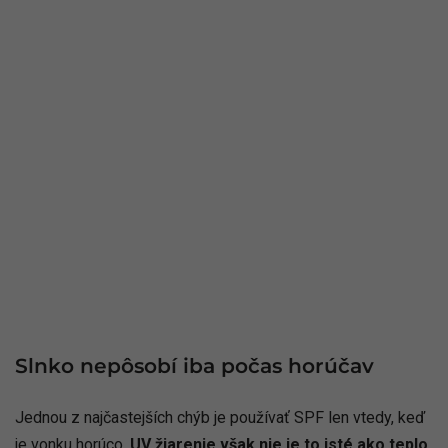
Slnko nepôsobí iba počas horúčav
Jednou z najčastejších chýb je používať SPF len vtedy, keď
je vonku horúco.
UV žiarenie však nie je to isté ako teplo
.