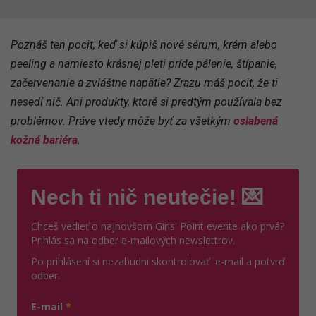
Poznáš ten pocit, keď si kúpiš nové sérum, krém alebo
peeling a namiesto krásnej pleti príde pálenie, štípanie,
začervenanie a zvláštne napätie? Zrazu máš pocit, že ti
nesedí nič. Ani produkty, ktoré si predtým používala bez
problémov. Práve vtedy môže byť za všetkým
oslabená
kožná bariéra
.
Nech ti nič neutečie! 💌
Chceš vedieť o najnovšom Girls' Point evente ako prvá?
Prihlás sa na odber e-mailových newslettrov.
Po prihlásení si nezabudni skontrolovať e-mail a potvrď
odber.
E-mail
*