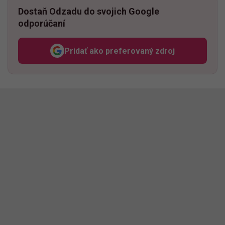
Dostaň Odzadu do svojich Google
odporúčaní
Pridať ako preferovaný zdroj
Odzadu, odkaz sa otvorí v n