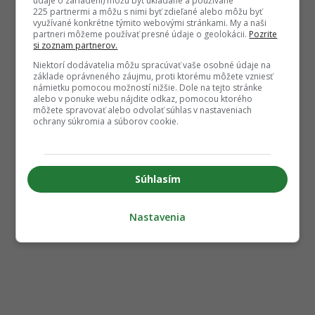
údaje o zariadení) môžu byť ukladané a používané
225 partnermi a môžu s nimi byť zdieľané alebo môžu byť
využívané konkrétne týmito webovými stránkami. My a naši
partneri môžeme používať presné údaje o geolokácii.
Pozrite
si zoznam partnerov.
Niektorí dodávatelia môžu spracúvať vaše osobné údaje na
základe oprávneného záujmu, proti ktorému môžete vzniesť
námietku pomocou možností nižšie. Dole na tejto stránke
alebo v ponuke webu nájdite odkaz, pomocou ktorého
môžete spravovať alebo odvolať súhlas v nastaveniach
ochrany súkromia a súborov cookie.
Súhlasím
Nastavenia