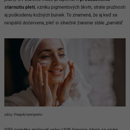
starnutiu pleti
, vzniku pigmentových škvŕn, strate pružnosti
aj poškodeniu kožných buniek. To znamená, že aj keď sa
nespáliš dočervena, pleť si slnečné žiarenie stále „pamätá“.
zdroj: Freepik/senivpetro
SPF pomáha znižovať vplyv UVB žiarenia, ktoré sa spája