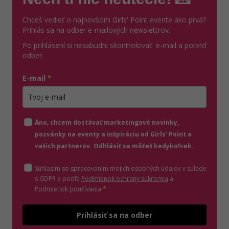
Chceš vedieť o najnovšom Girls' Point evente ako prvá?
Prihlás sa na odber e-mailových newslettrov.
Po prihlásení si nezabudni skontrolovať e-mail a potvrď
odber.
E-mail
*
Zadajte platnú e-mailovú adresu
Áno, chcem dostávať marketingové novinky,
pozvánky na eventy a inšpiráciu od Girls' Point a
vašich partnerov. Odhlásiť sa môžeš kedykoľvek.
Súhlasím so spracovaním mojich osobných údajov v súlade
(otvorí sa v novom o
s GDPR a podľa
Podmienok ochrany súkromia
a
(otvorí sa v novom okne)
Podmienok používania
.
*
Odošle
Prihlásiť sa na odber