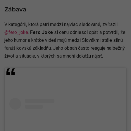
Zábava
V kategórii, ktorá patrí medzi najviac sledované, zvíťazil
@fero_joke
.
Fero Joke
si cenu odniesol opäť a potvrdil, že
jeho humor a krátke videá majú medzi Slovákmi stále silnú
fanúšikovskú základňu. Jeho obsah často reaguje na bežný
život a situácie, v ktorých sa mnohí dokážu nájsť.