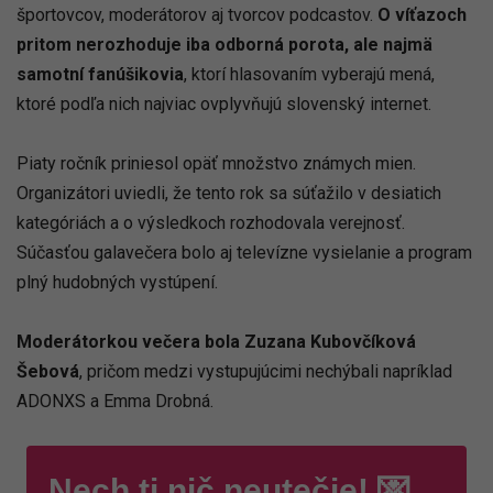
športovcov, moderátorov aj tvorcov podcastov.
O víťazoch
pritom nerozhoduje iba odborná porota, ale najmä
samotní fanúšikovia
, ktorí hlasovaním vyberajú mená,
ktoré podľa nich najviac ovplyvňujú slovenský internet.
Piaty ročník priniesol opäť množstvo známych mien.
Organizátori uviedli, že tento rok sa súťažilo v desiatich
kategóriách a o výsledkoch rozhodovala verejnosť.
Súčasťou galavečera bolo aj televízne vysielanie a program
plný hudobných vystúpení.
Moderátorkou večera bola
Zuzana Kubovčíková
Šebová
, pričom medzi vystupujúcimi nechýbali napríklad
ADONXS a Emma Drobná.
Nech ti nič neutečie! 💌