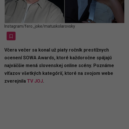
Instagram/fero_joke/matuskolarovsky
Včera večer sa konal už piaty ročník prestížnych
ocenení SOWA Awards, ktoré každoročne spájajú
najväčšie mená slovenskej online scény. Poznáme
víťazov všetkých kategórií, ktoré na svojom webe
zverejnila
TV JOJ
.