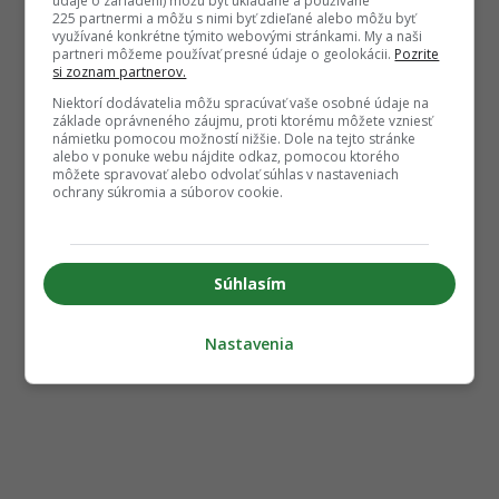
údaje o zariadení) môžu byť ukladané a používané
225 partnermi a môžu s nimi byť zdieľané alebo môžu byť
využívané konkrétne týmito webovými stránkami. My a naši
partneri môžeme používať presné údaje o geolokácii.
Pozrite
si zoznam partnerov.
Niektorí dodávatelia môžu spracúvať vaše osobné údaje na
základe oprávneného záujmu, proti ktorému môžete vzniesť
námietku pomocou možností nižšie. Dole na tejto stránke
alebo v ponuke webu nájdite odkaz, pomocou ktorého
môžete spravovať alebo odvolať súhlas v nastaveniach
ochrany súkromia a súborov cookie.
Súhlasím
Nastavenia