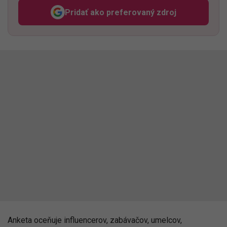
Pridať ako preferovaný zdroj
Odzadu, odkaz sa otvorí v n
Anketa oceňuje influencerov, zabávačov, umelcov,