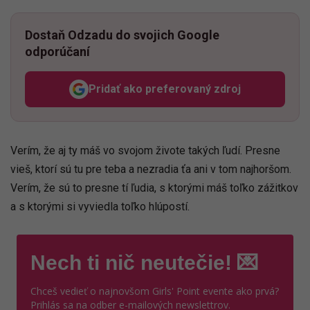
Dostaň Odzadu do svojich Google
odporúčaní
Pridať ako preferovaný zdroj
Odzadu, odkaz sa otvorí v n
Verím, že aj ty máš vo svojom živote takých ľudí. Presne
vieš, ktorí sú tu pre teba a nezradia ťa ani v tom najhoršom.
Verím, že sú to presne tí ľudia, s ktorými máš toľko zážitkov
a s ktorými si vyviedla toľko hlúpostí.
Nech ti nič neutečie! 💌
Chceš vedieť o najnovšom Girls' Point evente ako prvá?
Prihlás sa na odber e-mailových newslettrov.