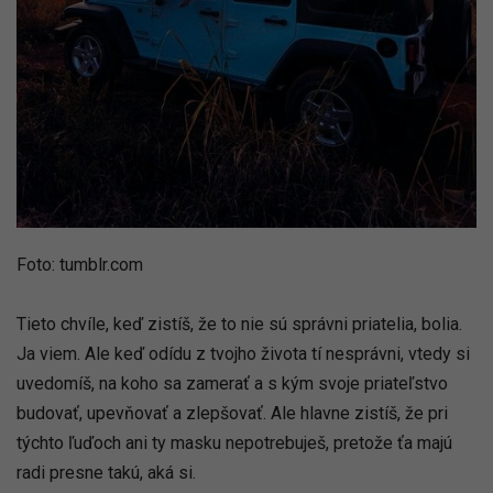
Foto: tumblr.com
Tieto chvíle, keď zistíš, že to nie sú správni priatelia, bolia.
Ja viem. Ale keď odídu z tvojho života tí nesprávni, vtedy si
uvedomíš, na koho sa zamerať a s kým svoje priateľstvo
budovať, upevňovať a zlepšovať. Ale hlavne zistíš, že pri
týchto ľuďoch ani ty masku nepotrebuješ, pretože ťa majú
radi presne takú, aká si.