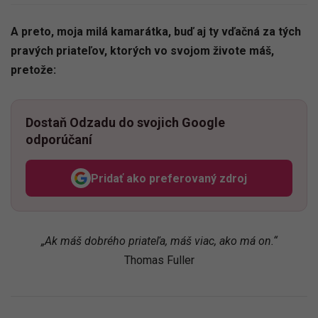
A preto, moja milá kamarátka, buď aj ty vďačná za tých
pravých priateľov, ktorých vo svojom živote máš,
pretože:
Dostaň Odzadu do svojich Google
odporúčaní
Pridať ako preferovaný zdroj
Odzadu, odkaz sa otvorí v n
„Ak máš dobrého priateľa, máš viac, ako má on.“
Thomas Fuller