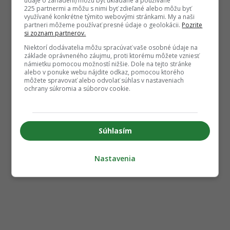
údaje o zariadení) môžu byť ukladané a používané
225 partnermi a môžu s nimi byť zdieľané alebo môžu byť
využívané konkrétne týmito webovými stránkami. My a naši
partneri môžeme používať presné údaje o geolokácii.
Pozrite
si zoznam partnerov.
Niektorí dodávatelia môžu spracúvať vaše osobné údaje na
základe oprávneného záujmu, proti ktorému môžete vzniesť
námietku pomocou možností nižšie. Dole na tejto stránke
alebo v ponuke webu nájdite odkaz, pomocou ktorého
môžete spravovať alebo odvolať súhlas v nastaveniach
ochrany súkromia a súborov cookie.
Súhlasím
Nastavenia