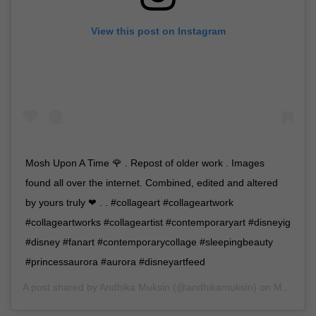
View this post on Instagram
Mosh Upon A Time 🌹 . Repost of older work . Images
found all over the internet. Combined, edited and altered
by yours truly ❤ . . #collageart #collageartwork
#collageartworks #collageartist #contemporaryart #disneyig
#disney #fanart #contemporarycollage #sleepingbeauty
#princessaurora #aurora #disneyartfeed
A post shared by
Andhika Muksin
(@andhikamuksin) on
Mar 5, 2019 at 6:31am PST