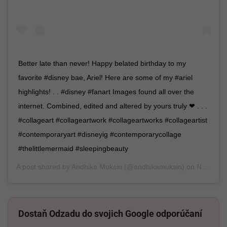
Better late than never! Happy belated birthday to my
favorite #disney bae, Ariel! Here are some of my #ariel
highlights! . . #disney #fanart Images found all over the
internet. Combined, edited and altered by yours truly ❤ . . .
#collageart #collageartwork #collageartworks #collageartist
#contemporaryart #disneyig #contemporarycollage
#thelittlemermaid #sleepingbeauty
A post shared by
Andhika Muksin
(@andhikamuksin) on
Nov 19, 2018 at 8:00am PST
Dostaň Odzadu do svojich Google odporúčaní