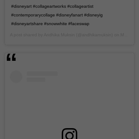
#disneyart #collageartworks #collageartist
#contemporarycollage #disneyfanart #disneyig
#disneyartshare #snowwhite #faceswap
A post shared by
Andhika Muksin
(@andhikamuksin) on
Mar 21, 2019 at 8:47am PDT