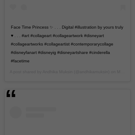
Face Time Princess ✨ . . . Digital #illustration by yours truly
♥️ . . . #art #collageart #collageartwork #disneyart
#collageartworks #collageartist #contemporarycollage
#disneyfanart #disneyig #disneyartshare #cinderella
#facetime
A post shared by
Andhika Muksin
(@andhikamuksin) on
Mar 2, 2019 at 7:42am PST