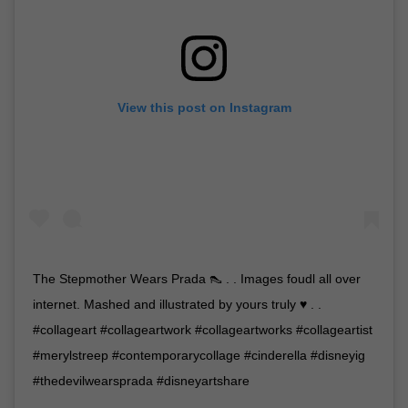
View this post on Instagram
The Stepmother Wears Prada 👠 . . Images foudl all over
internet. Mashed and illustrated by yours truly ♥️ . .
#collageart #collageartwork #collageartworks #collageartist
#merylstreep #contemporarycollage #cinderella #disneyig
#thedevilwearsprada #disneyartshare