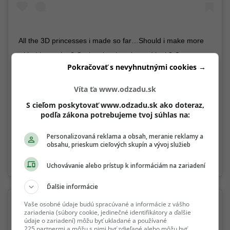
All the 3D princesses i made so far…Should i make more
with this version? Or the classic animated look? Comment
Pokračovať s nevyhnutnými cookies →
down below! . Images found from many realms of internet.
Collected, assembled and painted over by yours truly ♥️ . . .
Víta ťa www.odzadu.sk
#collageart #collageartwork #disneyart #collageartworks
S cieľom poskytovať www.odzadu.sk ako doteraz,
#collageartist #contemporarycollage #disneyfanart
podľa zákona potrebujeme tvoj súhlas na:
#cinderella #disneyig #disneyartshare #thelittlemermaid
Personalizovaná reklama a obsah, meranie reklamy a
#aladdin #ariel #jasmine #art
obsahu, prieskum cieľových skupín a vývoj služieb
A post shared by
Andhika Muksin
(@andhikamuksin) on
Jan 29, 2019 at 7:49am PST
Uchovávanie alebo prístup k informáciám na zariadení
Ďalšie informácie
Vaše osobné údaje budú spracúvané a informácie z vášho
zariadenia (súbory cookie, jedinečné identifikátory a ďalšie
údaje o zariadení) môžu byť ukladané a používané
225 partnermi a môžu s nimi byť zdieľané alebo môžu byť