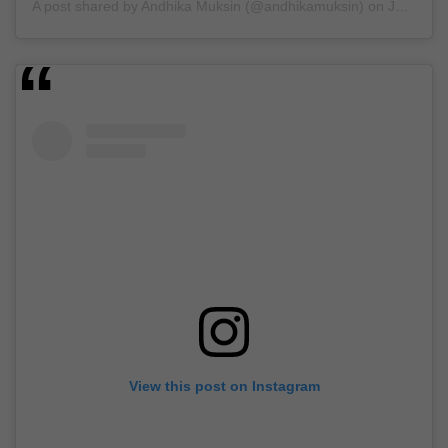
A post shared by
Andhika Muksin
(@andhikamuksin) on
Jan 17, 2019 at 7:10am PST
View this post on Instagram