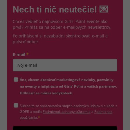
Nech ti nič neutečie! 💌
Chceš vedieť o najnovšom Girls' Point evente ako
prvá? Prihlás sa na odber e-mailových newslettrov.
Po prihlásení si nezabudni skontrolovať e-mail a
potvrď odber.
E-mail
*
Zadajte platnú e-mailovú adresu
Áno, chcem dostávať marketingové novinky, pozvánky
na eventy a inšpiráciu od Girls' Point a vašich partnerov.
Odhlásiť sa môžeš kedykoľvek.
Súhlasím so spracovaním mojich osobných údajov v súlade s
(otvorí sa v novom okne)
GDPR a podľa
Podmienok ochrany súkromia
a
Podmienok
(otvorí sa v novom okne)
používania
.
*
Odošle