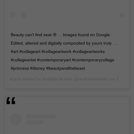
Beauty can't find seat 🌸 . . Images found on Google.
Edited, altered and digitally composited by yours truly. . .
#art #collageart #collageartwork #collageartworks
#collageartist #contemporaryart #contemporarycollage
#princess #disney #beautyandthebeast
A post shared by
Andhika Muksin
(@andhikamuksin) on
Sep 4, 2018 at 6:41am PDT