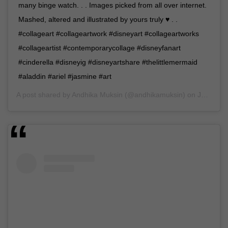
many binge watch. . . Images picked from all over internet.
Mashed, altered and illustrated by yours truly ♥️ . .
#collageart #collageartwork #disneyart #collageartworks
#collageartist #contemporarycollage #disneyfanart
#cinderella #disneyig #disneyartshare #thelittlemermaid
#aladdin #ariel #jasmine #art
A post shared by
Andhika Muksin
(@andhikamuksin) on
Jan 21, 2019 at 7:12am PST