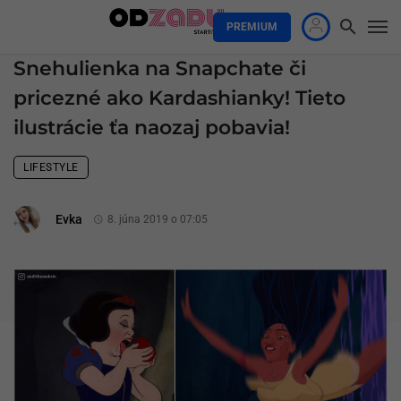
PREMIUM
Snehulienka na Snapchate či
pricezné ako Kardashianky! Tieto
ilustrácie ťa naozaj pobavia!
LIFESTYLE
Evka
8. júna 2019 o 07:05