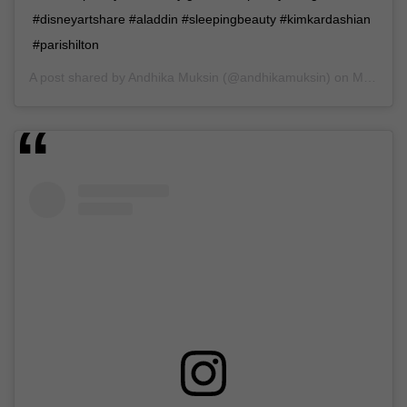
#disneyartshare #aladdin #sleepingbeauty #kimkardashian
#parishilton
A post shared by
Andhika Muksin
(@andhikamuksin) on
May 4, 2019 at 8:34am PDT