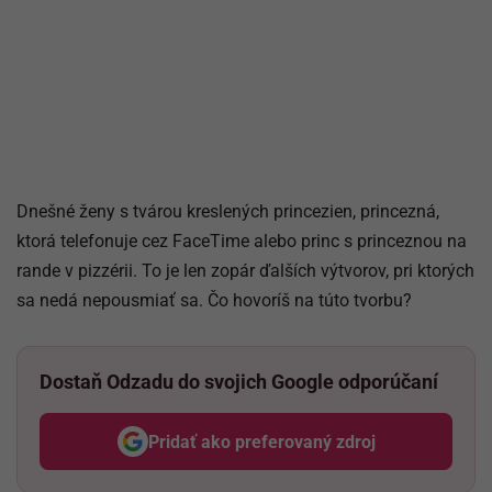
Dnešné ženy s tvárou kreslených princezien, princezná,
ktorá telefonuje cez FaceTime alebo princ s princeznou na
rande v pizzérii. To je len zopár ďalších výtvorov, pri ktorých
sa nedá nepousmiať sa. Čo hovoríš na túto tvorbu?
Dostaň Odzadu do svojich Google odporúčaní
Pridať ako preferovaný zdroj
Odzadu, odkaz sa otvorí v nov