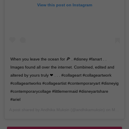
View this post on Instagram
When you leave the ocean for 🍕 . #disney #fanart . .
Images found all over the internet. Combined, edited and
altered by yours truly ❤ . . . #collageart #collageartwork
#collageartworks #collageartist #contemporaryart #disneyig
#contemporarycollage #littlemermaid #disneyartshare
#ariel
A post shared by
Andhika Muksin
(@andhikamuksin) on
Mar 26, 2019 at 9:35am PDT