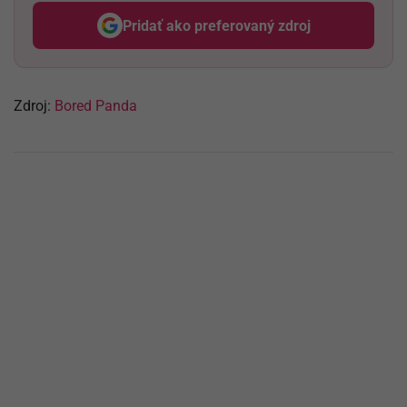
Pridať ako preferovaný zdroj
Odzadu, odkaz sa otvorí v nov
Zdroj:
Bored Panda