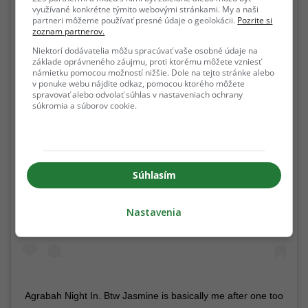
využívané konkrétne týmito webovými stránkami. My a naši
partneri môžeme používať presné údaje o geolokácii.
Pozrite si
zoznam partnerov.
Niektorí dodávatelia môžu spracúvať vaše osobné údaje na
základe oprávneného záujmu, proti ktorému môžete vzniesť
námietku pomocou možností nižšie. Dole na tejto stránke alebo
v ponuke webu nájdite odkaz, pomocou ktorého môžete
spravovať alebo odvolať súhlas v nastaveniach ochrany
súkromia a súborov cookie.
View this post on Instagram
Súhlasím
Nastavenia
Agrabah Night In. Btw Jasmine is basically me after one too