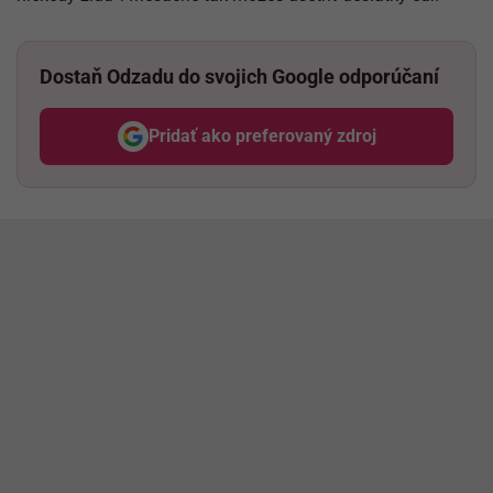
Dostaň Odzadu do svojich Google odporúčaní
Pridať ako preferovaný zdroj
Odzadu, odkaz sa otvorí v nov