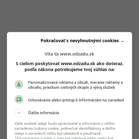
Pokračovať s nevyhnutnými cookies →
Víta ťa www.odzadu.sk
S cieľom poskytovať www.odzadu.sk ako doteraz,
podľa zákona potrebujeme tvoj súhlas na:
Personalizovaná reklama a obsah, meranie reklamy a
obsahu, prieskum cieľových skupín a vývoj služieb
Uchovávanie alebo prístup k informáciám na zariadení
Ďalšie informácie
Vaše osobné údaje budú spracúvané a informácie z vášho
zariadenia (súbory cookie, jedinečné identifikátory a ďalšie
údaje o zariadení) môžu byť ukladané a používané
225 partnermi a môžu s nimi byť zdieľané alebo môžu byť