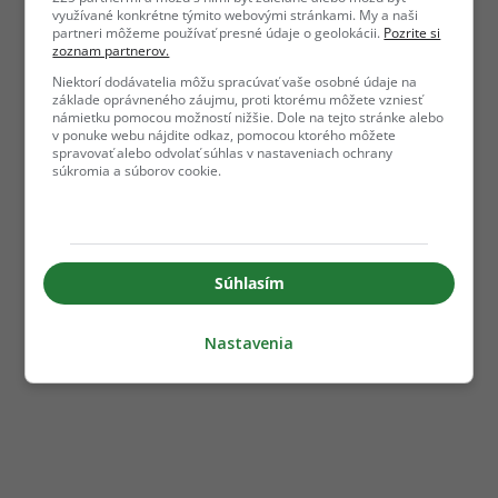
využívané konkrétne týmito webovými stránkami. My a naši
partneri môžeme používať presné údaje o geolokácii.
Pozrite si
zoznam partnerov.
Niektorí dodávatelia môžu spracúvať vaše osobné údaje na
základe oprávneného záujmu, proti ktorému môžete vzniesť
námietku pomocou možností nižšie. Dole na tejto stránke alebo
v ponuke webu nájdite odkaz, pomocou ktorého môžete
spravovať alebo odvolať súhlas v nastaveniach ochrany
súkromia a súborov cookie.
Súhlasím
Nastavenia