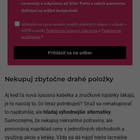
na eventy a inšpiráciu od Girls' Point a vašich partnerov.
Odhlásiť sa môžeš kedykoľvek.
Súhlasím so spracovaním mojich osobných údajov v súlade s
(otvorí sa v novom okne)
GDPR a podľa
Podmienok ochrany súkromia
a
Podmienok
(otvorí sa v novom okne)
používania
.
*
Odošle
Prihlásiť sa na odber
Nekupuj zbytočne drahé položky
Aj keď ťa nová luxusná kabelka a značkové topánky lákajú,
je to naozaj to, čo teraz potrebuješ? Snaž sa nenakupovať
to najdrahšie, ale
hľadaj výhodnejšie alternatívy
.
Samozrejme, že nekupuj nekvalitné potraviny, ale
porovnávaj napríklad ceny v jednotlivých obchodoch a
využívaj akcie a letáky. Vždy sa dá nájsť niečo lacnejšie.