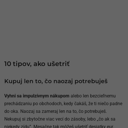
10 tipov, ako ušetriť
Kupuj len to, čo naozaj potrebuješ
Vyhni sa impulzívnym nákupom
alebo len bezcieľnemu
prechádzaniu po obchodoch, kedy čakáš, že ti niečo padne
do oka. Naozaj sa zameraj len na to, čo potrebuješ.
Nekupuj si zbytočne viac vecí do zásoby, lebo „čo ak sa
niekedy zídu“. Mesačne tak môžeš ušetriť desiatky eur.