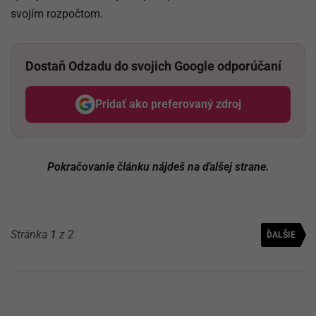
svojím rozpočtom.
Dostaň Odzadu do svojich Google odporúčaní
Pridať ako preferovaný zdroj
Odzadu, odkaz sa otvorí v nov
Pokračovanie článku nájdeš na ďalšej strane.
Stránka
1
z 2
ĎALŠIE