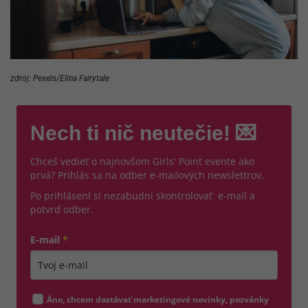
zdroj: Pexels/Elina Fairytale
Nech ti nič neutečie! 💌
Chceš vedieť o najnovšom Girls' Point evente ako
prvá? Prihlás sa na odber e-mailových newslettrov.
Po prihlásení si nezabudni skontrolovať e-mail a
potvrď odber.
E-mail
*
Zadajte platnú e-mailovú adresu
Áno, chcem dostávať marketingové novinky, pozvánky