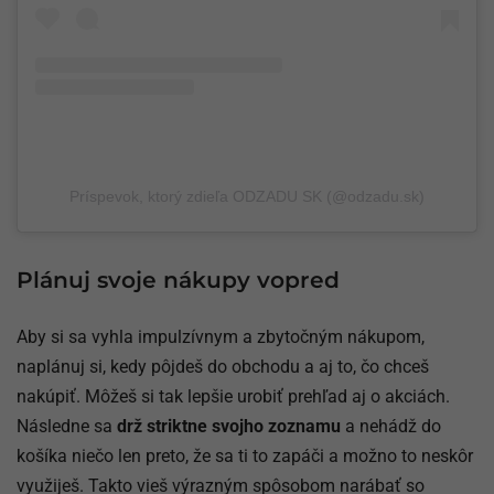
Príspevok, ktorý zdieľa ODZADU SK (@odzadu.sk)
Plánuj svoje nákupy vopred
Aby si sa vyhla impulzívnym a zbytočným nákupom,
naplánuj si, kedy pôjdeš do obchodu a aj to, čo chceš
nakúpiť. Môžeš si tak lepšie urobiť prehľad aj o akciách.
Následne sa
drž striktne svojho zoznamu
a nehádž do
košíka niečo len preto, že sa ti to zapáči a možno to neskôr
využiješ. Takto vieš výrazným spôsobom narábať so