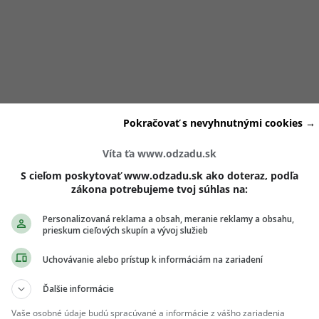
hologička Mgr. Naďa Dudová z platformy ksebe
, ktorá vysv
Pokračovať s nevyhnutnými cookies →
jú medzi sebou namiesto toho, aby sa navzájom podporova
Víta ťa www.odzadu.sk
ženami
často len vonkajším prejavom vnútorného pocitu
S cieľom poskytovať www.odzadu.sk ako doteraz, podľa
zákona potrebujeme tvoj súhlas na:
reto nás úspech inej ženy dokáže zraniť viac, než si chceme p
Personalizovaná reklama a obsah, meranie reklamy a obsahu,
prieskum cieľových skupín a vývoj služieb
 ženy niekedy vnímame ako vlastné
Uchovávanie alebo prístup k informáciám na zariadení
Ďalšie informácie
 ženská rivalita často
nevzniká z reálnej neprajnosti
, ale z
Vaše osobné údaje budú spracúvané a informácie z vášho zariadenia
 sa. „
Ak nemáme stabilný pocit
vlastnej hodnoty
, úspech dru