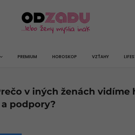
PREMIUM
HOROSKOP
VZŤAHY
LIFES
 Prečo v iných ženách vidíme
e a podpory?