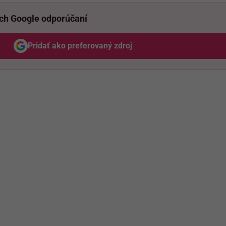
ich Google odporúčaní
Pridať ako preferovaný zdroj
Odzadu, odkaz sa otvorí v novom okne