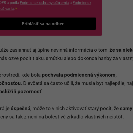
(otvorí sa v novom okne)
DPR a podľa
Podmienok ochrany súkromia
a
Podmienok
(otvorí sa v novom okne)
užívania
.
*
Odošle formulár 
Prihlásiť sa na odber
áže zasiahnuť aj úplne nevinná informácia o tom,
že sa nie
 nás ozve pocit tlaku, smútku alebo dokonca hanby za vlastný
prostredí, kde bola
pochvala podmienená výkonom,
očnosťou
. Dievčatá sa často učili, že musia byť najlepšie, na
zaslúžili pozornosť
.
rá je
úspešná
, môže to v nich aktivovať starý pocit, že
samy 
eny sa tak zmení na bolestivé zrkadlo vlastných neistôt.