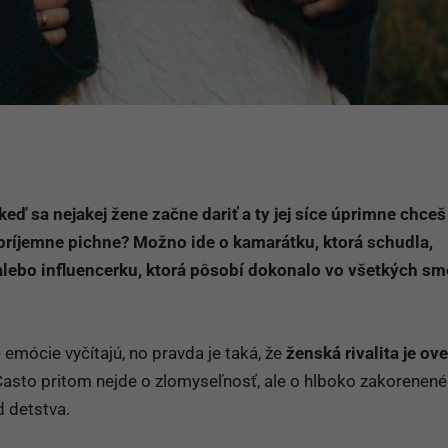
keď sa nejakej žene začne dariť a ty jej síce úprimne chceš 
príjemne pichne? Možno ide o kamarátku, ktorá schudla,
lebo influencerku, ktorá pôsobí dokonalo vo všetkých sm
mócie vyčítajú, no pravda je taká, že
ženská rivalita je ov
Často pritom nejde o zlomyseľnosť, ale o hlboko zakorenené
d detstva.