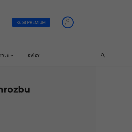
Kúpiť PREMIUM
TYLE
KVÍZY
 hrozbu