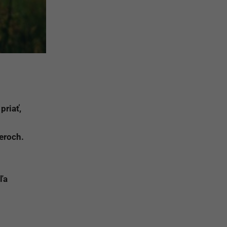
priať,
eroch.
eľa