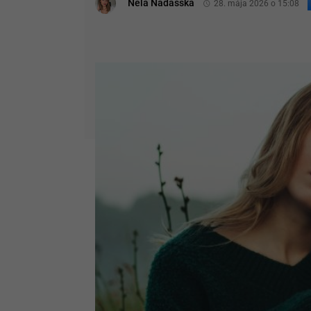
Nela Nádašská
28. mája 2026 o 15:08