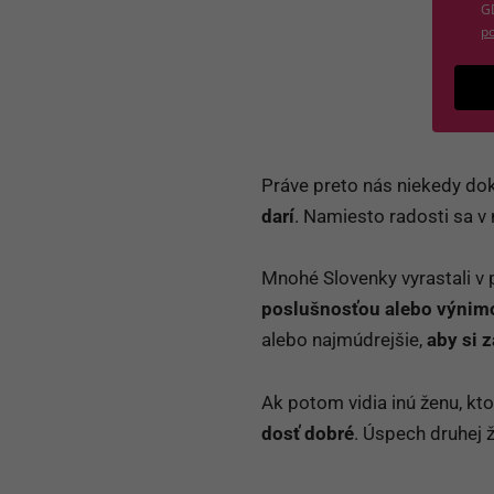
G
po
Práve preto nás niekedy dok
darí
. Namiesto radosti sa v
Mnohé Slovenky vyrastali v 
poslušnosťou alebo výnim
alebo najmúdrejšie,
aby si 
Ak potom vidia inú ženu, kto
dosť dobré
. Úspech druhej ž