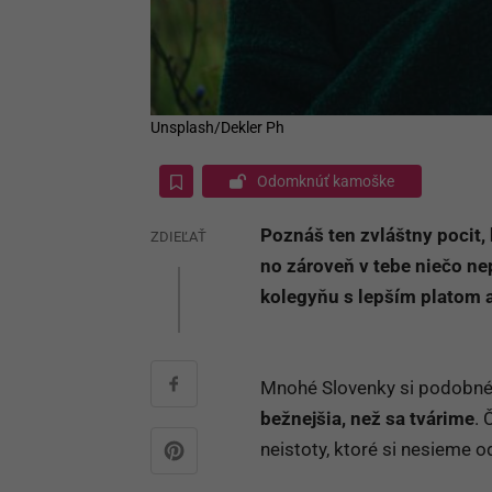
Unsplash/Dekler Ph
Odomknúť kamoške
Poznáš ten zvláštny pocit, 
ZDIEĽAŤ
no zároveň v tebe niečo ne
kolegyňu s lepším platom a
Mnohé Slovenky si podobné e
bežnejšia, než sa tvárime
. 
neistoty, ktoré si nesieme o