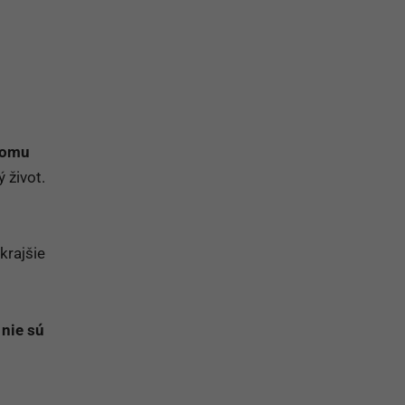
na prihlásenie sa na odber newslettera
komu
 život.
jkrajšie
nie sú