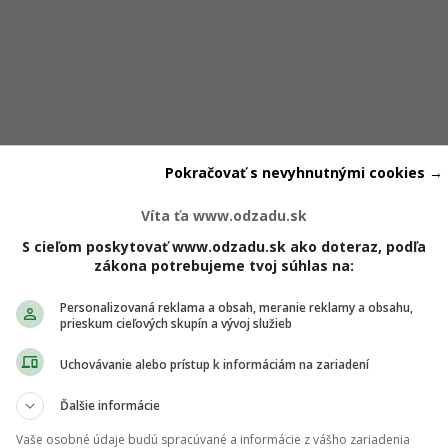
Pokračovať s nevyhnutnými cookies →
stretávame pravidelne,
niektoré slovíčka, frázy či gramatic
otrápiť
. Občas nás zradí predložka, inokedy nesprávny čas 
Víta ťa www.odzadu.sk
no znamená niečo úplne iné.
S cieľom poskytovať www.odzadu.sk ako doteraz, podľa
zákona potrebujeme tvoj súhlas na:
Personalizovaná reklama a obsah, meranie reklamy a obsahu,
ch ti nič neutečie! 💌
prieskum cieľových skupín a vývoj služieb
 vedieť o najnovšom Girls' Point evente ako prvá?
Uchovávanie alebo prístup k informáciám na zariadení
ás sa na odber e-mailových newslettrov.
Ďalšie informácie
ihlásení si nezabudni skontrolovať e-mail a potvrď
.
Vaše osobné údaje budú spracúvané a informácie z vášho zariadenia