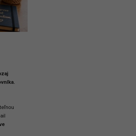
ozaj
ovníka.
teľnou
ail
tve