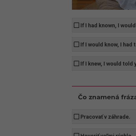
If I had known, I would
If I would know, I had 
If I knew, I would told 
Čo znamená fráza
Pracovať v záhrade.
Hovoriť veľmi rýchlo.