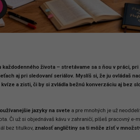
u každodenného života – stretávame sa s ňou v práci, pri
eťach aj pri sledovaní seriálov. Myslíš si, že ju ovládaš na
víze a zisti, či by si zvládla bežnú konverzáciu aj bez sl
používanejšie jazyky na svete
a pre mnohých je už neoddeli
a. Či už si objednávaš kávu v zahraničí, píšeš pracovný e-m
ál bez titulkov,
znalosť angličtiny sa ti môže zísť v množs