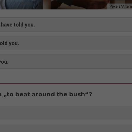
Pexels/Artem
 have told you.
told you.
you.
 „to beat around the bush“?