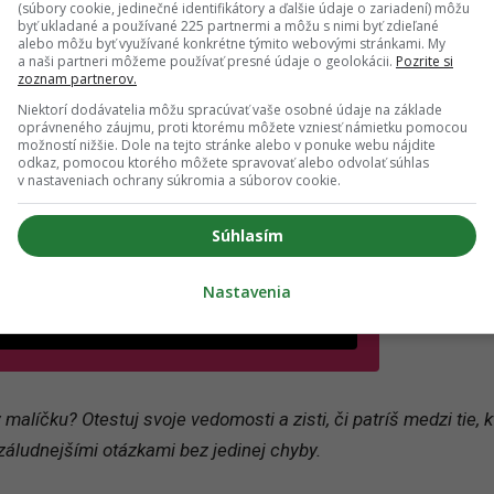
(súbory cookie, jedinečné identifikátory a ďalšie údaje o zariadení) môžu
byť ukladané a používané 225 partnermi a môžu s nimi byť zdieľané
il
*
alebo môžu byť využívané konkrétne týmito webovými stránkami. My
a naši partneri môžeme používať presné údaje o geolokácii.
Pozrite si
zoznam partnerov.
jte platnú e-mailovú adresu
Niektorí dodávatelia môžu spracúvať vaše osobné údaje na základe
oprávneného záujmu, proti ktorému môžete vzniesť námietku pomocou
no, chcem dostávať marketingové novinky,
možností nižšie. Dole na tejto stránke alebo v ponuke webu nájdite
ozvánky na eventy a inšpiráciu od Girls' Point a
odkaz, pomocou ktorého môžete spravovať alebo odvolať súhlas
ašich partnerov. Odhlásiť sa môžeš kedykoľvek.
v nastaveniach ochrany súkromia a súborov cookie.
úhlasím so spracovaním mojich osobných údajov v súlade
Súhlasím
(otvorí sa v novom okne)
 GDPR a podľa
Podmienok ochrany súkromia
a
(otvorí sa v novom okne)
odmienok používania
.
*
Nastavenia
Odošle formulár 
Prihlásiť sa na odber
 malíčku? Otestuj svoje vedomosti a zisti, či patríš medzi tie, k
záludnejšími otázkami bez jedinej chyby.