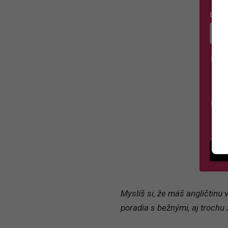
E-ma
Zada
Á
p
v
S
s
P
Myslíš si, že máš angličtinu v
poradia s bežnými, aj trochu 