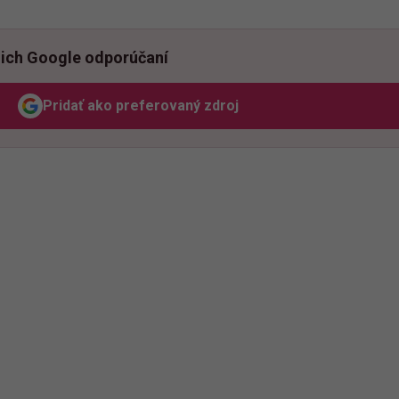
ich Google odporúčaní
Pridať ako preferovaný zdroj
Odzadu, odkaz sa otvorí v novom okne