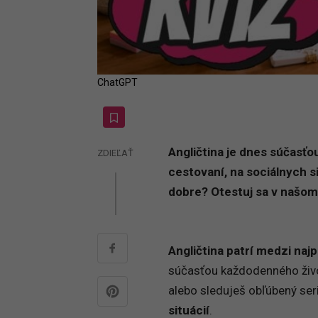
ChatGPT
Angličtina je dnes súčasťo
ZDIEĽAŤ
cestovaní, na sociálnych si
dobre? Otestuj sa v našom k
Angličtina patrí medzi naj
súčasťou každodenného život
alebo sleduješ obľúbený seri
situácií
.