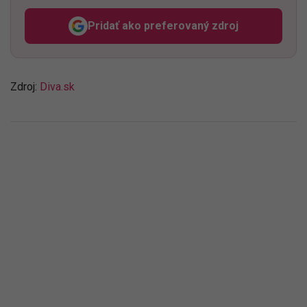
Pridať ako preferovaný zdroj
Odzadu, odkaz sa otvorí v n
Zdroj:
Diva.sk