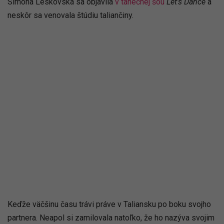
Simona Leskovská sa objavila
v tanečnej šou
Let’s Dance
a
neskôr sa venovala štúdiu taliančiny.
Keďže väčšinu času trávi práve v Taliansku po boku svojho
partnera. Neapol si zamilovala natoľko, že ho nazýva svojim