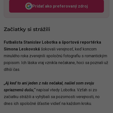
Pridať ako preferovaný zdroj
Odzadu, odkaz sa otvorí v n
Začiatky si strážili
Futbalista Stanislav Lobotka a športová reportérka
Simona Leskovská
šokovali verejnosť, keď koncom
minulého roka zverejnili spoločnú fotografiu s romantickým
popisom. Ich láska vraj vznikla nečakane, hoci sa poznali už
dlhší čas.
„Aj keď to ani jeden z nás nečakal, našiel som svoju
spriaznenú dušu,“
napísal vtedy Lobotka. Vzťah si zo
začiatku strážili a vyhýbali sa pozornosti verejnosti, no
dnes ich spoločné šťastie vidieť na každom kroku.