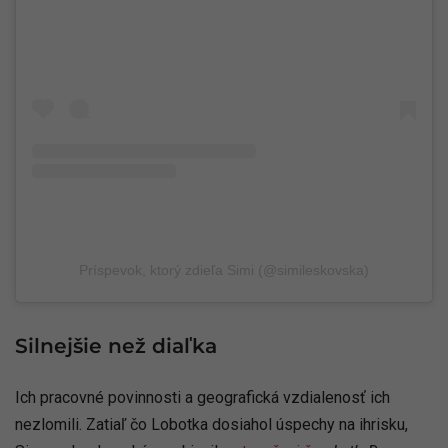
Príspevok, ktorý zdieľa Simi (@simileskovska)
Silnejšie než diaľka
Ich pracovné povinnosti a geografická vzdialenosť ich
nezlomili. Zatiaľ čo Lobotka dosiahol úspechy na ihrisku,