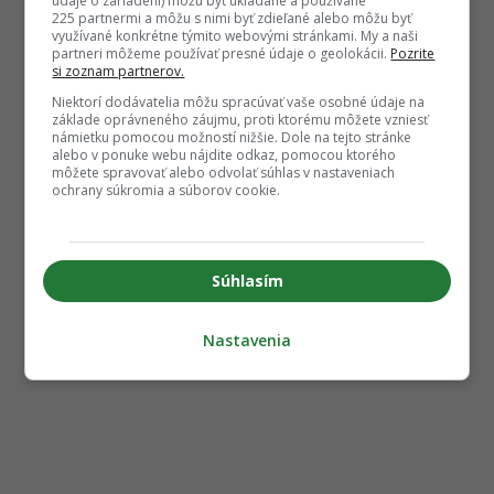
údaje o zariadení) môžu byť ukladané a používané
225 partnermi a môžu s nimi byť zdieľané alebo môžu byť
využívané konkrétne týmito webovými stránkami. My a naši
partneri môžeme používať presné údaje o geolokácii.
Pozrite
si zoznam partnerov.
Niektorí dodávatelia môžu spracúvať vaše osobné údaje na
základe oprávneného záujmu, proti ktorému môžete vzniesť
námietku pomocou možností nižšie. Dole na tejto stránke
alebo v ponuke webu nájdite odkaz, pomocou ktorého
môžete spravovať alebo odvolať súhlas v nastaveniach
ochrany súkromia a súborov cookie.
Súhlasím
Nastavenia