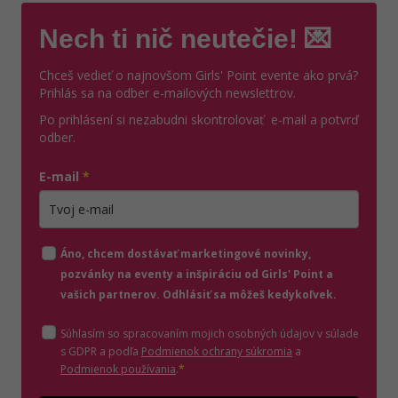
Nech ti nič neutečie! 💌
Chceš vedieť o najnovšom Girls' Point evente ako prvá?
Prihlás sa na odber e-mailových newslettrov.
Po prihlásení si nezabudni skontrolovať e-mail a potvrď
odber.
E-mail
*
Zadajte platnú e-mailovú adresu
Áno, chcem dostávať marketingové novinky,
pozvánky na eventy a inšpiráciu od Girls' Point a
vašich partnerov. Odhlásiť sa môžeš kedykoľvek.
Súhlasím so spracovaním mojich osobných údajov v súlade
(otvorí sa v novom o
s GDPR a podľa
Podmienok ochrany súkromia
a
(otvorí sa v novom okne)
Podmienok používania
.
*