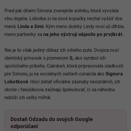
Pred pár dňami Simona zverejnila snímku, ktorá vyvolala
vlnu dojatia. Lobotka si na nové kopačky nechal vyššiť dve
mená:
Linda a Simi
. Kým meno dcérky Lindy nosí už dlhšie,
meno partnerky sa
na jeho výstroji objavilo po prvýkrát.
Nie je to však jediný dôkaz ich silného puta. Dvojica nosí
identický prívesok s písmenom
S,
ako symbol ich
spoločného príbehu. Cukráreň, ktorá pripravovala sladkosti
pre Simonu, ju na sociálnych sieťach označila ako
Signora
Lobotková
. Hoci zatiaľ oficiálne zásnuby neoznámili, ich
okolie i fanúšikovia začínajú špekulovať, či sa náhodou
neblíži ich veľký míľnik.
Dostaň Odzadu do svojich Google
odporúčaní