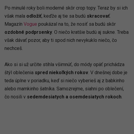
Po minulé roky boli moderné skôr crop topy. Teraz by si ich
však mala
odložiť
, keďže aj tie sa budú
skracovať
.
Magazín
Vogue
poukázal na to, že nosiť sa budú skôr
ozdobné podprsenky
. O niečo kratšie budú aj sukne. Treba
však dávať pozor, aby ti spod nich nevykuklo niečo, čo
nechceš.
Ako si si už určite stihla všimnúť, do módy opäť prichádza
štýl oblečenia
spred niekoľkých rokov
. V dnešnej dobe je
teda úplne v poriadku, keď si niečo vyberieš aj z babkinho
alebo mamkinho šatníka. Samozrejme, siahni po oblečení,
čo nosili v
sedemdesiatych a osemdesiatych rokoch
.