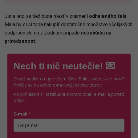
Jar a leto sa tiež bude niesť v znamení
odhaleného tela
.
Mala by si si teda nakúpiť dostatočné množstvo všelijakých
podprseniek, no v žiadnom prípade
nezabúdaj na
prirodzenosť
.
Nech ti nič neutečie! 💌
Chceš vedieť o najnovšom Girls' Point evente ako prvá?
Prihlás sa na odber e-mailových newslettrov.
Po prihlásení si nezabudni skontrolovať e-mail a potvrď
odber.
E-mail
*
Zadajte platnú e-mailovú adresu