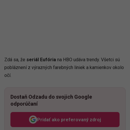
Zdá sa, že
seriál Eufória
na HBO udáva trendy. Všetci sú
pobláznení z výrazných farebných liniek a kamienkov okolo
očí.
Dostaň Odzadu do svojich Google
odporúčaní
Pridať ako preferovaný zdroj
Odzadu, odkaz sa otvorí v n