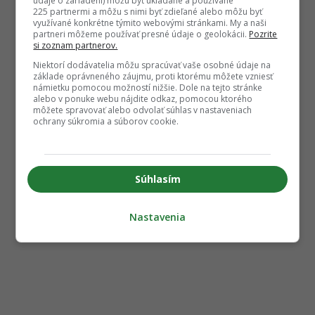
údaje o zariadení) môžu byť ukladané a používané
225 partnermi a môžu s nimi byť zdieľané alebo môžu byť
využívané konkrétne týmito webovými stránkami. My a naši
partneri môžeme používať presné údaje o geolokácii.
Pozrite
si zoznam partnerov.
Niektorí dodávatelia môžu spracúvať vaše osobné údaje na
základe oprávneného záujmu, proti ktorému môžete vzniesť
námietku pomocou možností nižšie. Dole na tejto stránke
alebo v ponuke webu nájdite odkaz, pomocou ktorého
môžete spravovať alebo odvolať súhlas v nastaveniach
ochrany súkromia a súborov cookie.
Súhlasím
Nastavenia