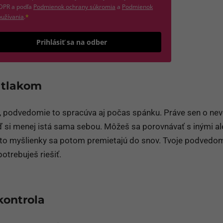
(otvorí sa v novom okne)
DPR a podľa
Podmienok ochrany súkromia
a
Podmienok
(otvorí sa v novom okne)
užívania
.
*
Odošle formulár 
Prihlásiť sa na odber
 tlakom
 podvedomie to spracúva aj počas spánku. Práve sen o nev
ď si menej istá sama sebou. Môžeš sa porovnávať s inými a
Tieto myšlienky sa potom premietajú do snov. Tvoje podvedo
potrebuješ riešiť.
 kontrola