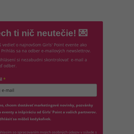
ch ti nič neutečie! 💌
 vedieť o najnovšom Girls' Point evente ako
 Prihlás sa na odber e-mailových newslettrov.
ihlásení si nezabudni skontrolovať e-mail a
ď odber.
il
*
jte platnú e-mailovú adresu
no, chcem dostávať marketingové novinky, pozvánky
 eventy a inšpiráciu od Girls' Point a vašich partnerov.
dhlásiť sa môžeš kedykoľvek.
hlasím so spracovaním mojich osobných údajov v súlade s