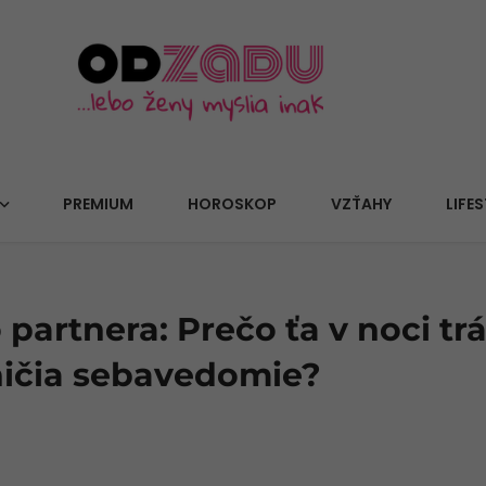
PREMIUM
HOROSKOP
VZŤAHY
LIFES
 partnera: Prečo ťa v noci tr
 ničia sebavedomie?