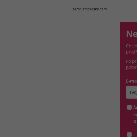
zdroj: stockcake.com
Ne
Chceš
prvá?
Po pr
potvr
E-ma
Zada
Á
na
O
Sú