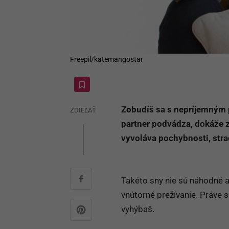
Freepil/katemangostar
Zobudíš sa s nepríjemným po
ZDIEĽAŤ
partner podvádza, dokáže z
vyvoláva pochybnosti, strac
Takéto sny nie sú náhodné a
vnútorné prežívanie. Práve 
vyhýbaš.