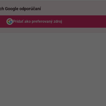
ich Google odporúčaní
Pridať ako preferovaný zdroj
Odzadu, odkaz sa otvorí v novom okne