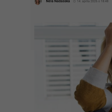
Nela Nádašská
14. apríla 2026 o 18:48