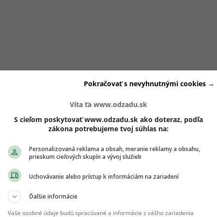
e ruky o tebe prezrádzajú viac, než si myslíš. Staré učenia tvr
Pokračovať s nevyhnutnými cookies →
dhaliť tvoje emócie, vzťahy aj zdravotné predispozície. Najmä
 dané od narodenia.
TU
sa na ňu pozrieš pozornejšie a môžeš 
Víta ťa www.odzadu.sk
S cieľom poskytovať www.odzadu.sk ako doteraz, podľa
zákona potrebujeme tvoj súhlas na:
e o tvoje pocity
Personalizovaná reklama a obsah, meranie reklamy a obsahu,
prieskum cieľových skupín a vývoj služieb
, že takýto sen je varovaním. V skutočnosti však ide o emócie
Uchovávanie alebo prístup k informáciám na zariadení
 často súvisí so strachom zo straty alebo odmietnutia. Môže
Ďalšie informácie
tvoje vlastné pochybnosti. Nemusí to mať nič spoločné s
cítiš ty.
Vaše osobné údaje budú spracúvané a informácie z vášho zariadenia