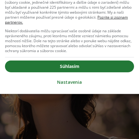
(súbory cookie, jedinečné identifikátory a ďalšie údaje o zariadení) môžu
byť ukladané a používané 225 partnermi a môžu s nimi byť zdieľané alebo
môžu byť využívané konkrétne týmito webovými stránkami. My a naši
partneri môžeme používať presné údaje o geolokácii.
Pozrite si zoznam
partnerov.
Niektorí dodávatelia môžu spracúvať vaše osobné údaje na základe
oprávneného záujmu, proti ktorému môžete vzniesť námietku pomocou
možností nižšie. Dole na tejto stránke alebo v ponuke webu nájdite odkaz,
pomocou ktorého môžete spravovať alebo odvolať súhlas v nastaveniach
ochrany súkromia a súborov cookie.
Súhlasím
Nastavenia