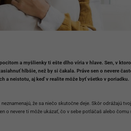
citom a myšlienky ti ešte dlho víria v hlave. Sen, v ktor
asiahnuť hlbšie, než by si čakala. Práve sen o nevere čast
h a neistotu, aj keď v realite môže byť všetko v poriadku.
 neznamenajú, že sa niečo skutočne deje. Skôr odrážajú tvo
sen o nevere ti môže ukázať, čo v sebe potláčaš alebo čomu 