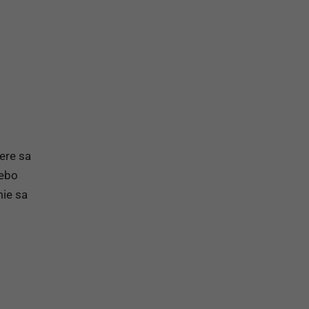
na prihlásenie sa na odber newslettera
ere sa
lebo
mie sa