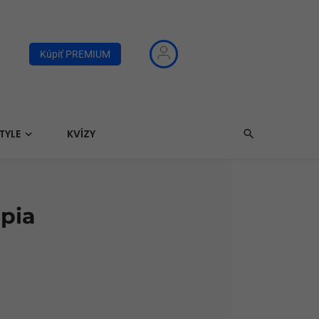
Kúpiť PREMIUM
TYLE
KVÍZY
ápia