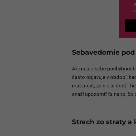
G
po
Sebavedomie pod
Ak máš o sebe pochybnosti,
často objavuje v období, ke
mať pocit, že nie si dosť. 
snaží upozorniť ťa na to, čo 
Strach zo straty a