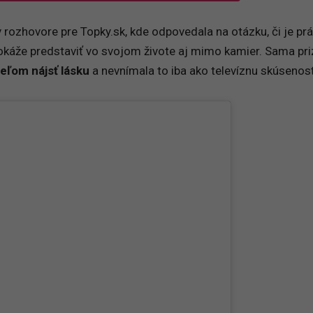
v rozhovore pre Topky.sk, kde odpovedala na otázku, či je pr
káže predstaviť vo svojom živote aj mimo kamier. Sama pri
ieľom nájsť lásku
a nevnímala to iba ako televíznu skúsenosť