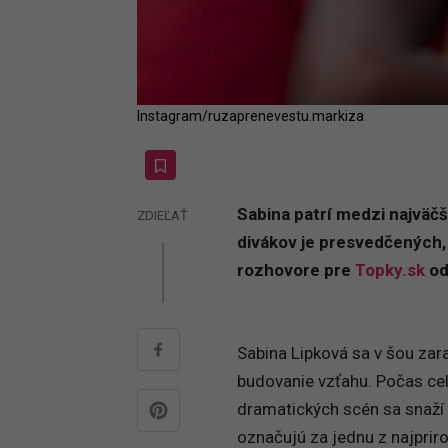
Instagram/ruzaprenevestu.markiza
Sabina patrí medzi najväčš
ZDIEĽAŤ
divákov je presvedčených,
rozhovore pre
Topky.sk
od
Sabina Lipková sa v šou zara
budovanie vzťahu. Počas cel
dramatických scén sa snaží v
označujú za jednu z najpriro