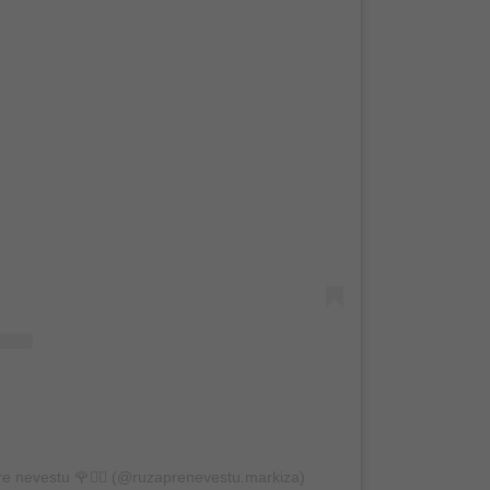
e nevestu 🌹👰‍♀️ (@ruzaprenevestu.markiza)