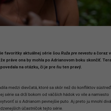
ie favoritky aktuálnej série šou
Ruža pre nevestu
a čoraz v
 že práve ona by mohla po Adrianovom boku skončiť. Ter
povedala na otázku, či je pre ňu ten pravý.
dila medzi dievčatá, ktoré sa skôr než do konfliktov sústre
ej série sa drží bokom od väčších hádok vo vile a namiesto
ytvoriť si s Adrianom pevnejšie puto. Aj preto ju mnohí divá
dzenejších účastníčok tejto série.