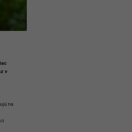
iac
az v
ďujú na
ci