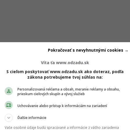
Pokračovať s nevyhnutnými cookies →
ry, romantické momenty a vzájomná energia spôsobili, že sa
radiť medzi najväčšie favoritky
. Na sociálnych sieťach sa 
Víta ťa www.odzadu.sk
, že by mala celú sériu vyhrať.
S cieľom poskytovať www.odzadu.sk ako doteraz, podľa
zákona potrebujeme tvoj súhlas na:
 ich spoločné individuálne rande. Počas nich bolo vidieť, že s
Personalizovaná reklama a obsah, meranie reklamy a obsahu,
prieskum cieľových skupín a vývoj služieb
tuácií. Adrian si Sabinu dokonca opakovane vyberal na dôle
Uchovávanie alebo prístup k informáciám na zariadení
Ďalšie informácie
ch ti nič neutečie! 💌
Vaše osobné údaje budú spracúvané a informácie z vášho zariadenia