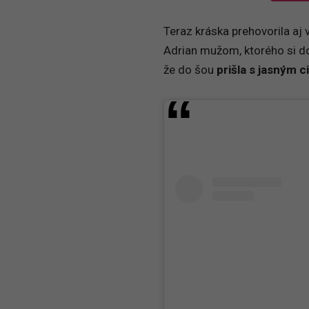
Teraz kráska prehovorila aj 
Adrian mužom, ktorého si do
že do šou
prišla s jasným c