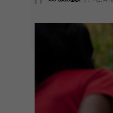
Emma Zemanovičová
26. mája 2026 o 0