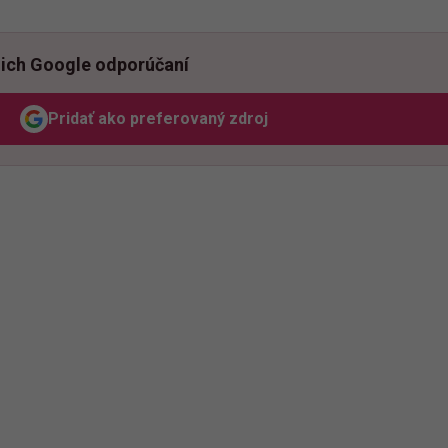
ich Google odporúčaní
Pridať ako preferovaný zdroj
Odzadu, odkaz sa otvorí v novom okne