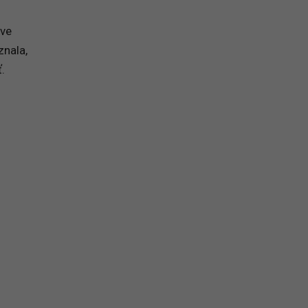
áve
znala,
.