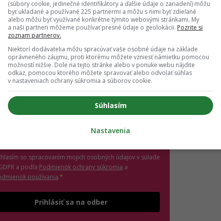
(súbory cookie, jedinečné identifikátory a ďalšie údaje o zariadení) môžu
byť ukladané a používané 225 partnermi a môžu s nimi byť zdieľané
 vedieť o najnovšom Girls' Point evente ako prvá?
alebo môžu byť využívané konkrétne týmito webovými stránkami. My
ás sa na odber e-mailových newslettrov.
a naši partneri môžeme používať presné údaje o geolokácii.
Pozrite si
zoznam partnerov.
ihlásení si nezabudni skontrolovať e-mail a potvrď
.
Niektorí dodávatelia môžu spracúvať vaše osobné údaje na základe
oprávneného záujmu, proti ktorému môžete vzniesť námietku pomocou
možností nižšie. Dole na tejto stránke alebo v ponuke webu nájdite
il
*
odkaz, pomocou ktorého môžete spravovať alebo odvolať súhlas
v nastaveniach ochrany súkromia a súborov cookie.
jte platnú e-mailovú adresu
Súhlasím
no, chcem dostávať marketingové novinky,
ozvánky na eventy a inšpiráciu od Girls' Point a
Nastavenia
ašich partnerov. Odhlásiť sa môžeš kedykoľvek.
úhlasím so spracovaním mojich osobných údajov v súlade
(otvorí sa v novom okne)
 GDPR a podľa
Podmienok ochrany súkromia
a
(otvorí sa v novom okne)
odmienok používania
.
*
Odošle formulár 
Prihlásiť sa na odber