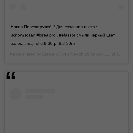
Новая Перезагрузка!!!! Для создания цвета я
использовал #lorealpro . #efassor смыли чёрный цвет
волос, #majirel 6.8-30гр. 6.3-30гр
A post shared by
Евгений Жук
(@ev.zhuk) on
Aug 11, 2019 at 4:26am PDT