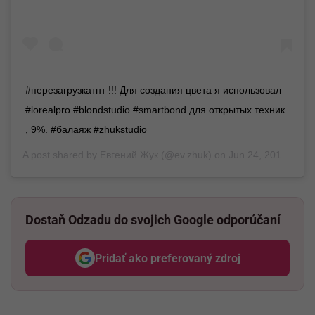
#перезагрузкатнт !!! Для создания цвета я использовал
#lorealpro #blondstudio #smartbond для открытых техник
, 9%. #балаяж #zhukstudio
A post shared by
Евгений Жук
(@ev.zhuk) on
Jun 24, 2018 at 3:01am PDT
Dostaň Odzadu do svojich Google odporúčaní
Pridať ako preferovaný zdroj
Odzadu, odkaz sa otvorí v nov