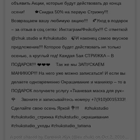
объявить Акции, которые будут действовать до конца
осени! ⠀ ⠀ 🍁Скидка 50% на первую Стрижку!!!
Возвращаем вашу любимую акцию!!! ⠀🍂Уход в подарок
– за отзыв в соц.сетях: Инстаграм/Фейсбук!!! С отметкой
@zhuk.studio и #zhukstudio ⠀🍃И наконец самое вкусное
предложение!!! Которое будет действовать не только
осенью, а круглый год! Каждая 5ая СТРИЖКА – В
ПОДАРОК!!! ❤️❤️❤️ ⠀ Так же мы ЗАПУСКАЕМ
МАНИКЮР!!! На него уже можно записаться! И если вы
делаете одновременно Окрашивание и маникюр – то в
ПОДАРОК получаете услугу «Тканевая маска для рук»
🌹 ⠀ Звоните и записывайтесь номеру +7(910)0015333!
Сделайте свою осень Яркой 💐!!! ⠀ #zhukstudio
#zhukstudio_стрижка #zhukstudio_окрашивание
#zhukstudio_уходы #zhukstudio_tatiana
A post shared by
Евгений Жук
(@ev.zhuk) on
Oct 2, 2018 at 7:34am PDT