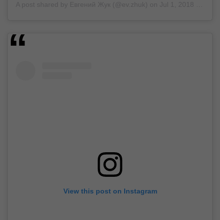
A post shared by
Евгений Жук
(@ev.zhuk) on
Jul 1, 2018 at 3:09am PDT
View this post on Instagram