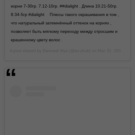
корни 7-30гр. 7.12-10гр. ##dialight . Длина 10.21-50гр.
8.34-5гр #dialight ⠀ Плюсы такого окрашивания в том ,
что натуральный затемнённый оттенок на корнях ,
позволяет быть мягкому переходу между отросшим и
крашенному цвету волос .
A post shared by
Евгений Жук
(@ev.zhuk) on
Mar 31, 2019 at 8:41am PDT