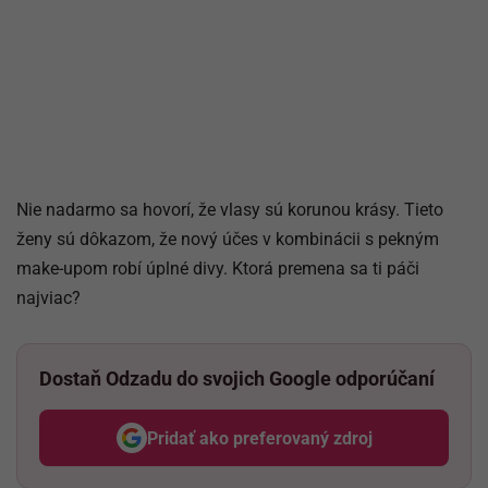
Nie nadarmo sa hovorí, že vlasy sú korunou krásy. Tieto
ženy sú dôkazom, že nový účes v kombinácii s pekným
make-upom robí úplné divy. Ktorá premena sa ti páči
najviac?
Dostaň Odzadu do svojich Google odporúčaní
Pridať ako preferovaný zdroj
Odzadu, odkaz sa otvorí v nov