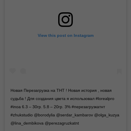
View this post on Instagram
Новая Перезагрузка на ТНТ ! Новая история , новая
судьба ! Для создания цвета я использовал #lorealpro
#inoa 6.3 – 30гр. 5.8 – 20гр. 3% #перезагрузкатнт
#zhukstudio @borodylia @serdar_kambarov @olga_kuzya
@lina_dembikova @perezagruzkatnt