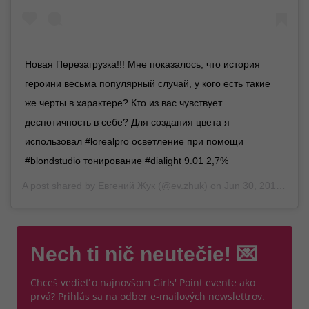
Новая Перезагрузка!!! Мне показалось, что история
героини весьма популярный случай, у кого есть такие
же черты в характере? Кто из вас чувствует
деспотичность в себе? Для создания цвета я
использовал #lorealpro осветление при помощи
#blondstudio тонирование #dialight 9.01 2,7%
A post shared by
Евгений Жук
(@ev.zhuk) on
Jun 30, 2019 at 2:27am PDT
Nech ti nič neutečie! 💌
Chceš vedieť o najnovšom Girls' Point evente ako
prvá? Prihlás sa na odber e-mailových newslettrov.