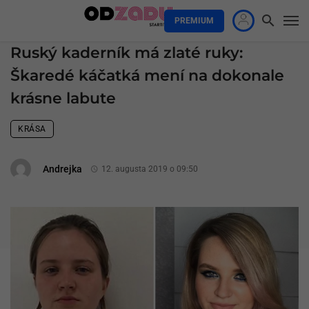
PREMIUM
Ruský kaderník má zlaté ruky:
Škaredé káčatká mení na dokonale
krásne labute
KRÁSA
Andrejka
12. augusta 2019 o 09:50