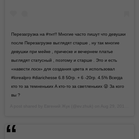
Перезагрузка на #тнт!! Многие часто пишут что девушки
после Перезагрузке выглядят старше , ну так многие
девушки при мейке , прическе и вечернем платье
выглядят статусный , поэтому и старше . Это и есть
«навести лоск» для создания цвета я использовал
#lorealpro #diarichesse 6.8 50гр. + 6 -20гр. 4.5% Всегда
кто то за темненьких А кто-то за светленьких 😜 За кого
вы ?
A post shared by
Евгений Жук
(@ev.zhuk) on
Aug 29, 2018 at 6:07am PDT