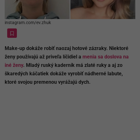
instagram.com/ev.zhuk
Make-up dokáže robiť naozaj hotové zázraky. Niektoré
ženy používajú až priveľa líčidiel a
menia sa doslova na
iné ženy
. Mladý ruský kaderník má zlaté ruky a aj zo
škaredých káčatiek dokáže vyrobiť nádherné labute,
ktoré svojou premenou vyrážajú dych.