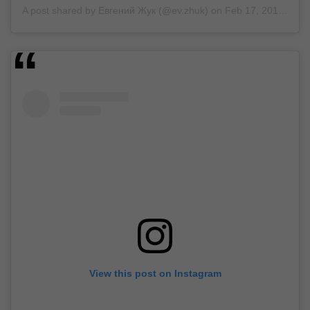
A post shared by
Евгений Жук
(@ev.zhuk) on
Feb 17, 2019 at 2:27am PST
View this post on Instagram