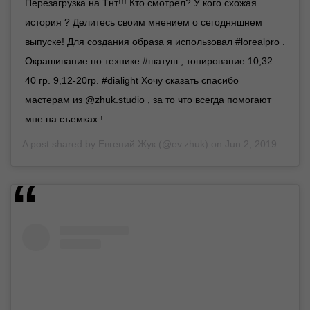
Перезагрузка на Тнт!!! Кто смотрел? У кого схожая
история ? Делитесь своим мнением о сегодняшнем
выпуске! Для создания образа я использовал #lorealpro .
Окрашивание по технике #шатуш , тонирование 10,32 –
40 гр. 9,12-20гр. #dialight Хочу сказать спасибо
мастерам из @zhuk.studio , за то что всегда помогают
мне на съемках !
A post shared by
Евгений Жук
(@ev.zhuk) on
Jun 2, 2019 at 2:24am PDT