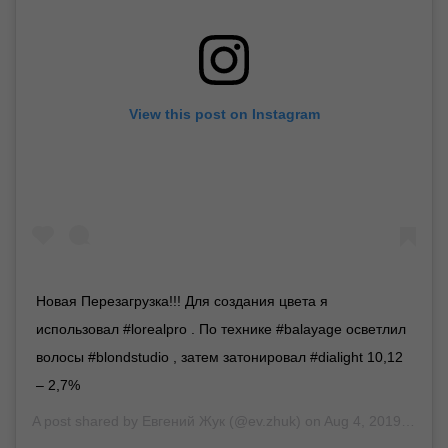
View this post on Instagram
Новая Перезагрузка!!! Для создания цвета я
использовал #lorealpro . По технике #balayage осветлил
волосы #blondstudio , затем затонировал #dialight 10,12
– 2,7%
A post shared by
Евгений Жук
(@ev.zhuk) on
Aug 4, 2019 at 2:04am PDT