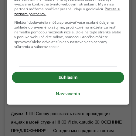
využívané konkrétne týmito webovými stránkami. My a naši
partneri môžeme používať presné údaje o geolokácii.
Pozrite si
zoznam partnerov.
Niektorí dodávatelia môžu spracúvať vaše osobné údaje na
základe oprávneného záujmu, proti ktorému môžete vzniesť
námietku pomocou možností nižšie. Dole na tejto stránke alebo
v ponuke webu nájdite odkaz, pomocou ktorého môžete
spravovať alebo odvolať súhlas v nastaveniach ochrany
súkromia a súborov cookie.
View this post on Instagram
Súhlasím
Nastavenia
Друзья ❗️👍🏼😉 Спешу рассказать вам о проходящих
акциях в моей студии !!!! 👉🏼 @zhuk.studio 👈🏽 ОСЕННИЕ
ПРЕДЛОЖЕНИЯ!!! ⠀ Сегодня мы с радостью хотим