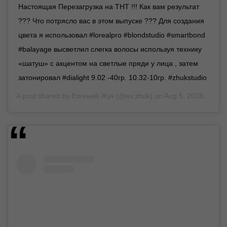
Настоящая Перезагрузка на ТНТ !!! Как вам результат
??? Что потрясло вас в этом выпуске ??? Для создания
цвета я использовал #lorealpro #blondstudio #smartbond
#balayage высветлил слегка волосы используя технику
«шатуш» с акцентом на светлые пряди у лица , затем
затонировал #dialight 9.02 -40гр. 10.32-10гр. #zhukstudio
A post shared by
Евгений Жук
(@ev.zhuk) on
Aug 5, 2018 at 9:01am PDT