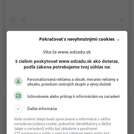
Pokračovať s nevyhnutnými cookies →
А вот и моя работа с моего мастер класса
#жукперсонализация !!! Как вам конкретно этот образ ?
Víta ťa www.odzadu.sk
Получился образ ярче и контрастней ? 😉 @zhuk.studio
S cieľom poskytovať www.odzadu.sk ako doteraz,
#дайнерис
podľa zákona potrebujeme tvoj súhlas na:
A post shared by
Евгений Жук
(@ev.zhuk) on
Nov 1, 2018 at 4:54am PDT
Personalizovaná reklama a obsah, meranie reklamy a
obsahu, prieskum cieľových skupín a vývoj služieb
Uchovávanie alebo prístup k informáciám na zariadení
Ďalšie informácie
Vaše osobné údaje budú spracúvané a informácie z vášho
zariadenia (súbory cookie, jedinečné identifikátory a ďalšie
údaje o zariadení) môžu byť ukladané a používané
225 partnermi a môžu s nimi byť zdieľané alebo môžu byť