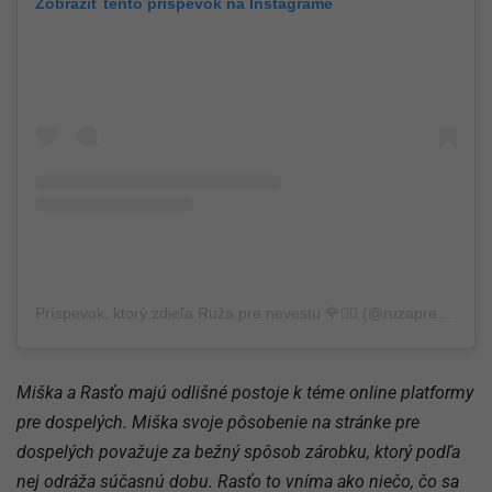
Zobraziť tento príspevok na Instagrame
Príspevok, ktorý zdieľa Ruža pre nevestu 🌹👰‍♀️ (@ruzaprenevestu.markiza)
Miška a Rasťo majú odlišné postoje k téme online platformy
pre dospelých. Miška svoje pôsobenie na stránke pre
dospelých považuje za bežný spôsob zárobku, ktorý podľa
nej odráža súčasnú dobu. Rasťo to vníma ako niečo, čo sa