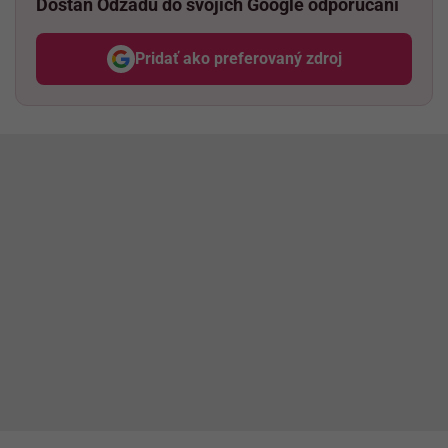
Dostaň Odzadu do svojich Google odporúčaní
Pridať ako preferovaný zdroj
Odzadu, odkaz sa otvorí v nov