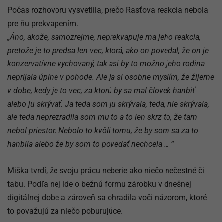
Počas rozhovoru vysvetlila, prečo Rasťova reakcia nebola
pre ňu prekvapením.
„Áno, akože, samozrejme, neprekvapuje ma jeho reakcia,
pretože je to predsa len vec, ktorá, ako on povedal, že on je
konzervatívne vychovaný, tak asi by to možno jeho rodina
neprijala úplne v pohode. Ale ja si osobne myslím, že žijeme
v dobe, kedy je to vec, za ktorú by sa mal človek hanbiť
alebo ju skrývať. Ja teda som ju skrývala, teda, nie skrývala,
ale teda neprezradila som mu to a to len skrz to, že tam
nebol priestor. Nebolo to kvôli tomu, že by som sa za to
hanbila alebo že by som to povedať nechcela … “
Miška tvrdí, že svoju prácu neberie ako niečo nečestné či
tabu. Podľa nej ide o bežnú formu zárobku v dnešnej
digitálnej dobe a zároveň sa ohradila voči názorom, ktoré
to považujú za niečo poburujúce.