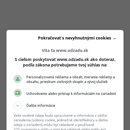
Pokračovať s nevyhnutnými cookies →
Víta ťa www.odzadu.sk
S cieľom poskytovať www.odzadu.sk ako doteraz,
podľa zákona potrebujeme tvoj súhlas na:
Personalizovaná reklama a obsah, meranie reklamy a
obsahu, prieskum cieľových skupín a vývoj služieb
Uchovávanie alebo prístup k informáciám na zariadení
Ďalšie informácie
Vaše osobné údaje budú spracúvané a informácie z vášho
zariadenia (súbory cookie, jedinečné identifikátory a ďalšie
údaje o zariadení) môžu byť ukladané a používané
225 partnermi a môžu s nimi byť zdieľané alebo môžu byť