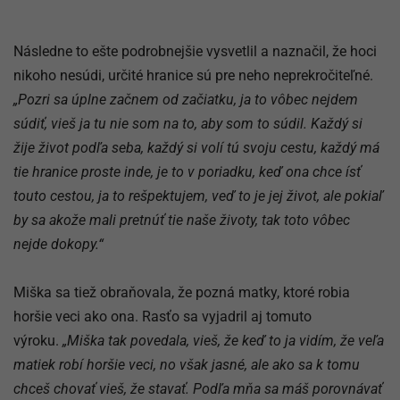
Následne to ešte podrobnejšie vysvetlil a naznačil, že hoci
nikoho nesúdi, určité hranice sú pre neho neprekročiteľné.
„Pozri sa úplne začnem od začiatku, ja to vôbec nejdem
súdiť, vieš ja tu nie som na to, aby som to súdil. Každý si
žije život podľa seba, každý si volí tú svoju cestu, každý má
tie hranice proste inde, je to v poriadku, keď ona chce ísť
touto cestou, ja to rešpektujem, veď to je jej život, ale pokiaľ
by sa akože mali pretnúť tie naše životy, tak toto vôbec
nejde dokopy.“
Miška sa tiež obraňovala, že pozná matky, ktoré robia
horšie veci ako ona. Rasťo sa vyjadril aj tomuto
výroku.
„Miška tak povedala, vieš, že keď to ja vidím, že veľa
matiek robí horšie veci, no však jasné, ale ako sa k tomu
chceš chovať vieš, že stavať. Podľa mňa sa máš porovnávať