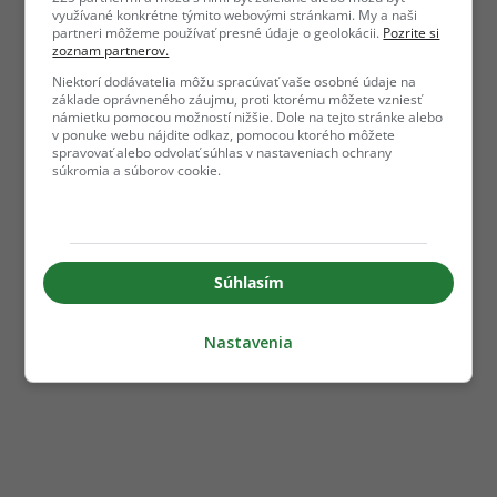
využívané konkrétne týmito webovými stránkami. My a naši
partneri môžeme používať presné údaje o geolokácii.
Pozrite si
zoznam partnerov.
Niektorí dodávatelia môžu spracúvať vaše osobné údaje na
základe oprávneného záujmu, proti ktorému môžete vzniesť
námietku pomocou možností nižšie. Dole na tejto stránke alebo
v ponuke webu nájdite odkaz, pomocou ktorého môžete
spravovať alebo odvolať súhlas v nastaveniach ochrany
súkromia a súborov cookie.
Súhlasím
Nastavenia