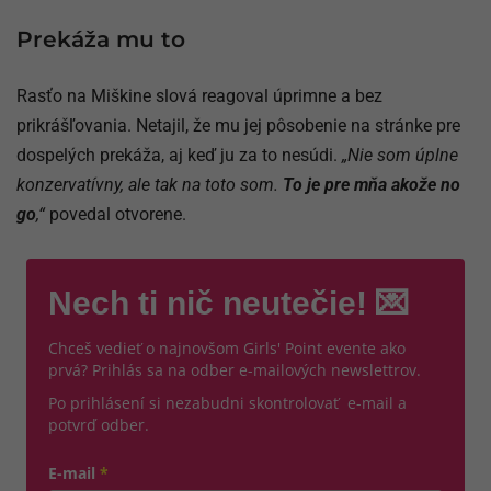
Prekáža mu to
Rasťo na Miškine slová reagoval úprimne a bez
prikrášľovania. Netajil, že mu jej pôsobenie na stránke pre
dospelých prekáža, aj keď ju za to nesúdi.
„Nie som úplne
konzervatívny, ale tak na toto som.
To je pre mňa akože no
go
,“
povedal otvorene.
Nech ti nič neutečie! 💌
Chceš vedieť o najnovšom Girls' Point evente ako
prvá? Prihlás sa na odber e-mailových newslettrov.
Po prihlásení si nezabudni skontrolovať e-mail a
potvrď odber.
E-mail
*