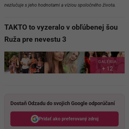
nezlučuje s jeho hodnotami a víziou spoločného života.
TAKTO to vyzeralo v obľúbenej šou
Ruža pre nevestu 3
GALÉRIA
+ 12
Dostaň Odzadu do svojich Google odporúčaní
Pridať ako preferovaný zdroj
Odzadu, odkaz sa otvorí v nov