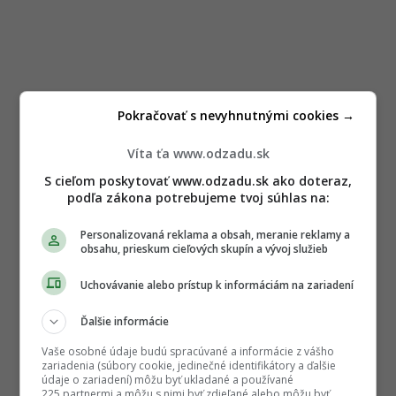
Pokračovať s nevyhnutnými cookies →
Víta ťa www.odzadu.sk
S cieľom poskytovať www.odzadu.sk ako doteraz,
podľa zákona potrebujeme tvoj súhlas na:
Personalizovaná reklama a obsah, meranie reklamy a
obsahu, prieskum cieľových skupín a vývoj služieb
Uchovávanie alebo prístup k informáciám na zariadení
Ďalšie informácie
Vaše osobné údaje budú spracúvané a informácie z vášho
zariadenia (súbory cookie, jedinečné identifikátory a ďalšie
údaje o zariadení) môžu byť ukladané a používané
225 partnermi a môžu s nimi byť zdieľané alebo môžu byť