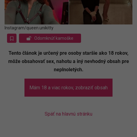
Instagram/queen.unikitty
Odomknúť kamoške
Tento článok je určený pre osoby staršie ako 18 rokov,
môže obsahovať sex, nahotu a iný nevhodný obsah pre
neplnoletých.
Mám 18 a viac rokov, zobraziť obsah
Späť na hlavnú stránku