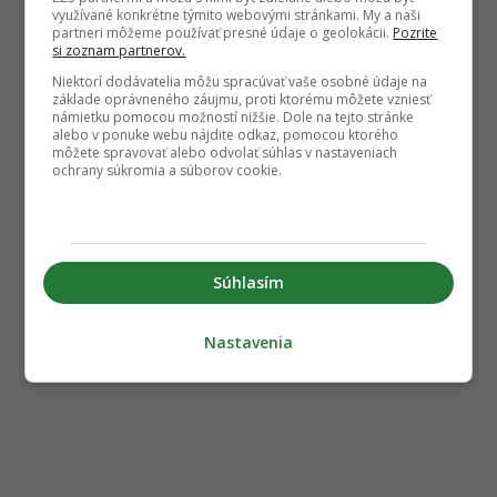
využívané konkrétne týmito webovými stránkami. My a naši
partneri môžeme používať presné údaje o geolokácii.
Pozrite
si zoznam partnerov.
Niektorí dodávatelia môžu spracúvať vaše osobné údaje na
základe oprávneného záujmu, proti ktorému môžete vzniesť
námietku pomocou možností nižšie. Dole na tejto stránke
alebo v ponuke webu nájdite odkaz, pomocou ktorého
môžete spravovať alebo odvolať súhlas v nastaveniach
ochrany súkromia a súborov cookie.
Súhlasím
Nastavenia