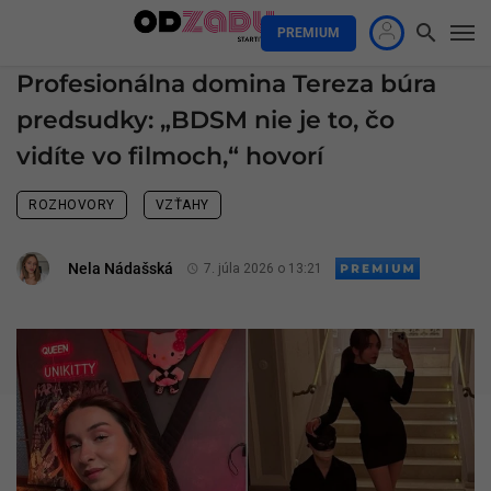
PREMIUM
Profesionálna domina Tereza búra
predsudky: „BDSM nie je to, čo
vidíte vo filmoch,“ hovorí
ROZHOVORY
VZŤAHY
Nela Nádašská
7. júla 2026 o 13:21