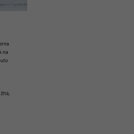
ierna
A na
outo
žltá,