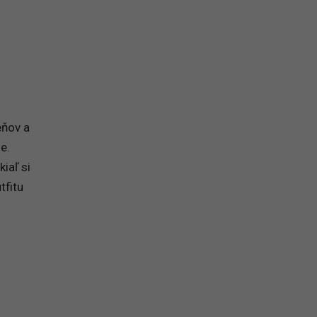
eňov a
ne.
iaľ si
tfitu