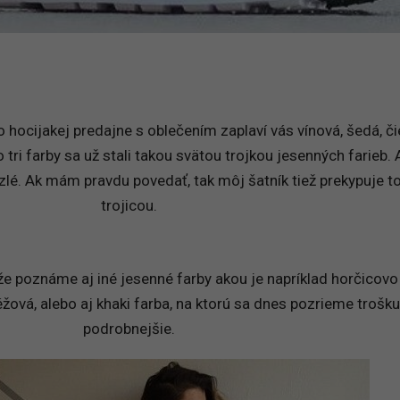
do hocijakej predajne s oblečením zaplaví vás vínová, šedá, č
o tri farby sa už stali takou svätou trojkou jesenných farieb. 
 zlé. Ak mám pravdu povedať, tak môj šatník tiež prekypuje t
trojicou.
 poznáme aj iné jesenné farby akou je napríklad horčicovo 
ová, alebo aj khaki farba, na ktorú sa dnes pozrieme trošku
podrobnejšie.