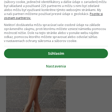
(súbory cookie, jedinečné identifikátory a ďalšie údaje o zariadení) môžu
byť ukladané a používané 225 partnermi a môžu s nimi byť zdieľané
alebo môžu byť využívané konkrétne týmito webovými stránkami. My
a naši partneri môžeme používať presné údaje o geolokácii.
Pozrite si
zoznam partnerov.
Niektorí dodávatelia môžu spracúvať vaše osobné údaje na základe
oprávneného záujmu, proti ktorému môžete vzniesť námietku pomocou
možností nižšie. Dole na tejto stránke alebo v ponuke webu nájdite
odkaz, pomocou ktorého môžete spravovať alebo odvolať súhlas
v nastaveniach ochrany súkromia a súborov cookie.
Súhlasím
Nastavenia