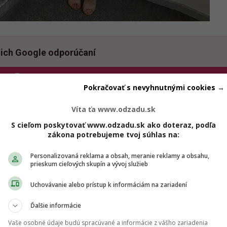
ich Google odporúčaní
Pridať ako preferovaný zdroj
Odzadu, odkaz sa otvorí v novom okne
Pokračovať s nevyhnutnými cookies →
Víta ťa www.odzadu.sk
S cieľom poskytovať www.odzadu.sk ako doteraz, podľa
ej, zelenej, žltej. Je to tlmená farba, ktorá nijako nekričí, pr
zákona potrebujeme tvoj súhlas na:
aj zimné obdobie. Veľmi jednoducho sa kombinuje s neutráln
dá, biela, čierna. Pekne však vyzerá aj s trošku výraznejšou v
Personalizovaná reklama a obsah, meranie reklamy a obsahu,
prieskum cieľových skupín a vývoj služieb
 ste odvážnejšie tak aj s horčicovo žltou.
Uchovávanie alebo prístup k informáciám na zariadení
Ďalšie informácie
Vaše osobné údaje budú spracúvané a informácie z vášho zariadenia