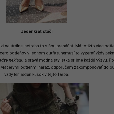
Jedenkrát stačí
zi neutrálne, netreba to s ňou preháňať. Má totižto viac odti
cero odtieňov v jednom outfite, nemusí to vyzerať vždy pek
medze nekladú
a pravá modná stylistka prijme každú výzvu. Pok
 s viacerými odtieňmi naraz, odporúčam zakomponovať do ou
vždy len jeden kúsok v tejto farbe.