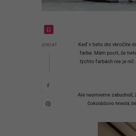
Keď v tieto dni vkročíte 
ZDIEĽAŤ
farba. Mám pocit, že tiet
týchto farbách nie je nič
Ale nesmieme zabudnúť, že
čokoládovo hnedá, béž