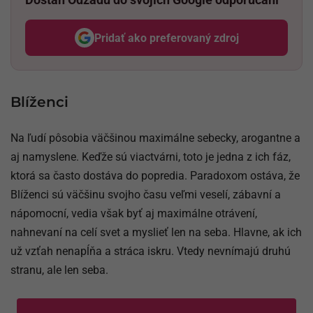
Pridať ako preferovaný zdroj
Odzadu, odkaz sa otvorí v nov
Blíženci
Na ľudí pôsobia väčšinou maximálne sebecky, arogantne a
aj namyslene. Keďže sú viactvárni, toto je jedna z ich fáz,
ktorá sa často dostáva do popredia. Paradoxom ostáva, že
Blíženci sú väčšinu svojho času veľmi veselí, zábavní a
nápomocní, vedia však byť aj maximálne otrávení,
nahnevaní na celí svet a myslieť len na seba. Hlavne, ak ich
už vzťah nenapĺňa a stráca iskru. Vtedy nevnímajú druhú
stranu, ale len seba.