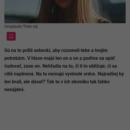
Unsplash/Théo rql
Sú na to príliš sebeckí, aby rozumeli tebe a tvojim
potrebám. V hlave majú len on a on a poďme sa opäť
čudovať, zase on. Nehľadia na to, či ti to ubližuje, či sa
cítiš naplnená. Na to nemajú vyvinuté srdce. Najradšej by
len brali, ale dávať? Tak to v ich slovníku tak ľahko
nenájdeš.