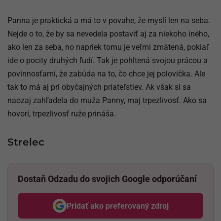
Panna je praktická a má to v povahe, že myslí len na seba.
Nejde o to, že by sa nevedela postaviť aj za niekoho iného,
ako len za seba, no napriek tomu je veľmi zmätená, pokiaľ
ide o pocity druhých ľudí. Tak je pohltená svojou prácou a
povinnosťami, že zabúda na to, čo chce jej polovička. Ale
tak to má aj pri obyčajných priateľstiev. Ak však si sa
naozaj zahľadela do muža Panny, maj trpezlivosť. Ako sa
hovorí, trpezlivosť ruže prináša.
Strelec
Dostaň Odzadu do svojich Google odporúčaní
Pridať ako preferovaný zdroj
Odzadu, odkaz sa otvorí v nov