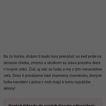
Ba čo horšie, sľubmi ti budú hory prenášať, no keď príde na
lámanie chleba, zmiznú a skutkom sa stáva prázdna diera
v tvojom srdci. Žiaľ, aj takí sú ľudia a my s tým nenarobíme
veľa. Dnes ti prinášame také znamenia zverokruhu, ktorých
ľudia narodení v práve v nich majú k tomu najväčšie
sklony!
Dostaň Odzadu do svojich Google odporúčaní