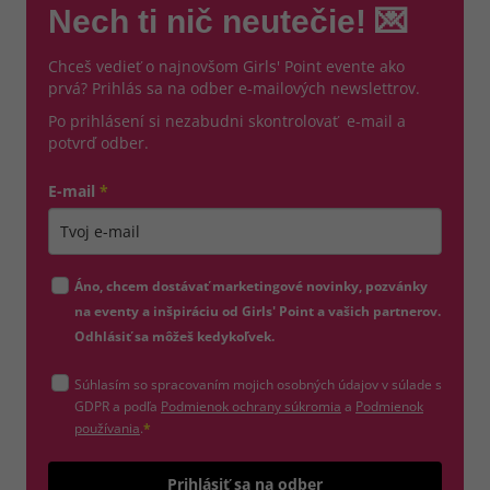
Nech ti nič neutečie! 💌
Chceš vedieť o najnovšom Girls' Point evente ako
prvá? Prihlás sa na odber e-mailových newslettrov.
Po prihlásení si nezabudni skontrolovať e-mail a
potvrď odber.
E-mail
*
Zadajte platnú e-mailovú adresu
Áno, chcem dostávať marketingové novinky, pozvánky
na eventy a inšpiráciu od Girls' Point a vašich partnerov.
Odhlásiť sa môžeš kedykoľvek.
Súhlasím so spracovaním mojich osobných údajov v súlade s
(otvorí sa v novom okne)
GDPR a podľa
Podmienok ochrany súkromia
a
Podmienok
(otvorí sa v novom okne)
používania
.
*
Odošle
Prihlásiť sa na odber