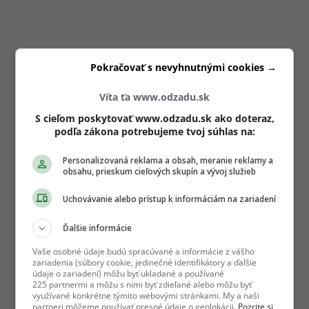
Pokračovať s nevyhnutnými cookies →
Víta ťa www.odzadu.sk
S cieľom poskytovať www.odzadu.sk ako doteraz,
podľa zákona potrebujeme tvoj súhlas na:
Personalizovaná reklama a obsah, meranie reklamy a
obsahu, prieskum cieľových skupín a vývoj služieb
Uchovávanie alebo prístup k informáciám na zariadení
Ďalšie informácie
Vaše osobné údaje budú spracúvané a informácie z vášho
zariadenia (súbory cookie, jedinečné identifikátory a ďalšie
údaje o zariadení) môžu byť ukladané a používané
225 partnermi a môžu s nimi byť zdieľané alebo môžu byť
využívané konkrétne týmito webovými stránkami. My a naši
partneri môžeme používať presné údaje o geolokácii.
Pozrite si