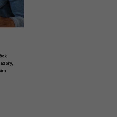
však
názory,
nám