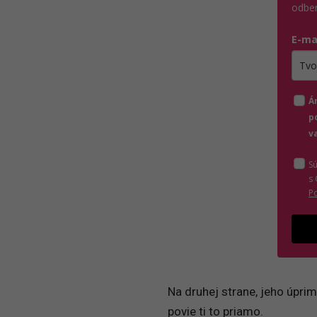
odber
E-ma
Zada
Á
p
v
S
s
P
Na druhej strane, jeho úpri
povie ti to priamo.