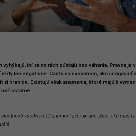
m vyhýbajú, iní sa do nich púšťajú bez váhania. Pravda je 
 vždy len negatívne. Často sú spôsobom, ako si vyjasniť 
iť si hranice. Existujú však znamenia, ktoré majú k výme
e než ostatné.
vlastnosti všetkých 12 znamení zverokruhu. Zisti, akú máš ty.
ušíš.