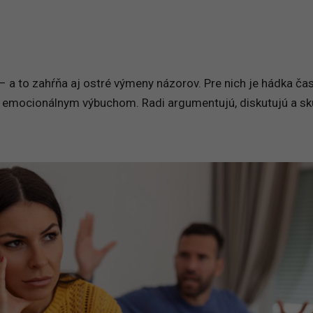
– a to zahŕňa aj ostré výmeny názorov. Pre nich je hádka ča
ž emocionálnym výbuchom. Radi argumentujú, diskutujú a sk