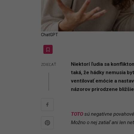
ChatGPT
Niektorí ľudia sa konflikto
ZDIEĽAŤ
taká, že hádky nemusia byť
ventilovať emócie a nastav
názorov prirodzene bližši
TOTO
sú negatívne povahové 
Možno o nej zatiaľ ani len net