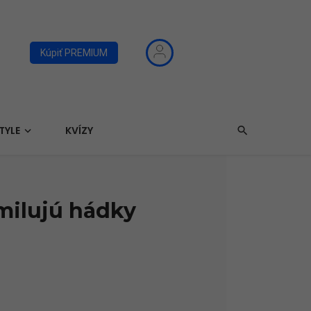
Kúpiť PREMIUM
TYLE
KVÍZY
milujú hádky