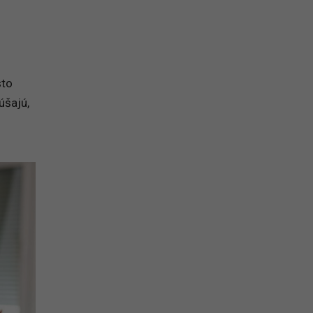
sto
úšajú,