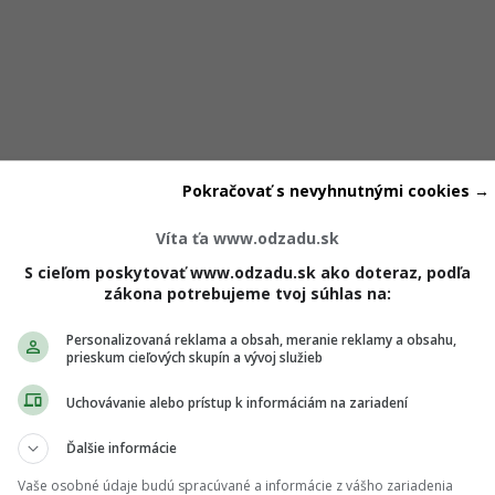
hu, ktoré sa radi hádajú
Pokračovať s nevyhnutnými cookies →
Víta ťa www.odzadu.sk
S cieľom poskytovať www.odzadu.sk ako doteraz, podľa
zákona potrebujeme tvoj súhlas na:
ide do všetkého vždy naplno, je to Baran. Ľudia narodení v 
Personalizovaná reklama a obsah, meranie reklamy a obsahu,
mi a neboja sa povedať svoj názor nahlas – aj keď to môže v
prieskum cieľových skupín a vývoj služieb
e je ničím neobvyklým. Skôr prirodzenou súčasťou komunikáci
Uchovávanie alebo prístup k informáciám na zariadení
Ďalšie informácie
Vaše osobné údaje budú spracúvané a informácie z vášho zariadenia
kvelé správy pre 3 znamenia: Nový týždeň so seb