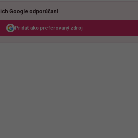
ich Google odporúčaní
Pridať ako preferovaný zdroj
Odzadu, odkaz sa otvorí v novom okne