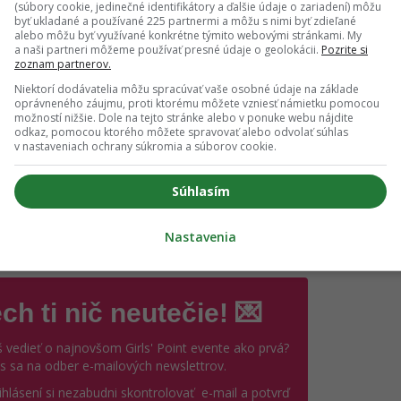
(súbory cookie, jedinečné identifikátory a ďalšie údaje o zariadení) môžu
esie mnoho prekvapení
byť ukladané a používané 225 partnermi a môžu s nimi byť zdieľané
alebo môžu byť využívané konkrétne týmito webovými stránkami. My
a naši partneri môžeme používať presné údaje o geolokácii.
Pozrite si
zoznam partnerov.
šimla si si, že na jar sa ti vždy viac darí? Tieto
Niektorí dodávatelia môžu spracúvať vaše osobné údaje na základe
oprávneného záujmu, proti ktorému môžete vzniesť námietku pomocou
namenia majú toto obdobie v krvi
možností nižšie. Dole na tejto stránke alebo v ponuke webu nájdite
odkaz, pomocou ktorého môžete spravovať alebo odvolať súhlas
v nastaveniach ochrany súkromia a súborov cookie.
ľmi rýchlo, no rovnako rýchlo ho to aj prejde. Problémom vša
Súhlasím
endencie reagovať skôr, než si veci premyslí. V hádke chce 
Nastavenia
stupuje.
ch ti nič neutečie! 💌
 vedieť o najnovšom Girls' Point evente ako prvá?
ás sa na odber e-mailových newslettrov.
ihlásení si nezabudni skontrolovať e-mail a potvrď