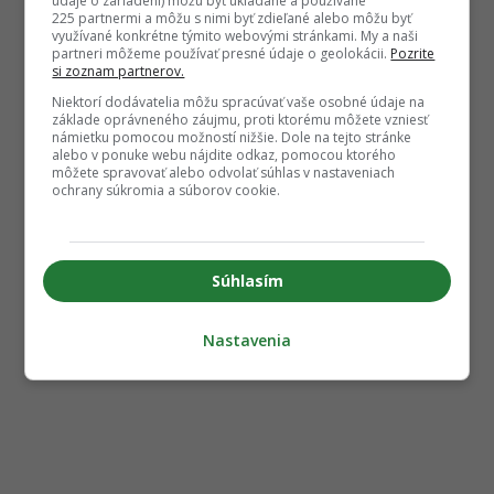
údaje o zariadení) môžu byť ukladané a používané
225 partnermi a môžu s nimi byť zdieľané alebo môžu byť
využívané konkrétne týmito webovými stránkami. My a naši
partneri môžeme používať presné údaje o geolokácii.
Pozrite
si zoznam partnerov.
Niektorí dodávatelia môžu spracúvať vaše osobné údaje na
základe oprávneného záujmu, proti ktorému môžete vzniesť
námietku pomocou možností nižšie. Dole na tejto stránke
alebo v ponuke webu nájdite odkaz, pomocou ktorého
môžete spravovať alebo odvolať súhlas v nastaveniach
ochrany súkromia a súborov cookie.
Súhlasím
Nastavenia