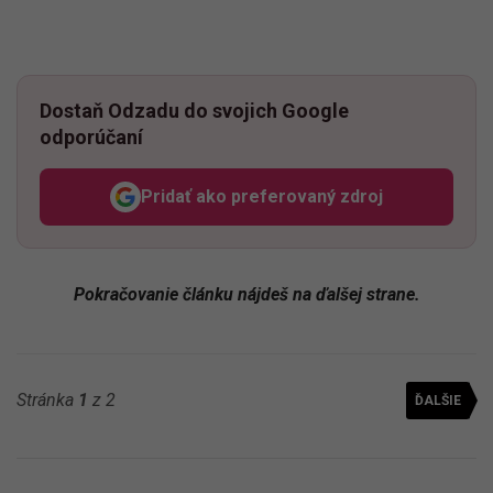
Dostaň Odzadu do svojich Google
odporúčaní
Pridať ako preferovaný zdroj
Odzadu, odkaz sa otvorí v n
Pokračovanie článku nájdeš na ďalšej strane.
Stránka
1
z 2
ĎALŠIE