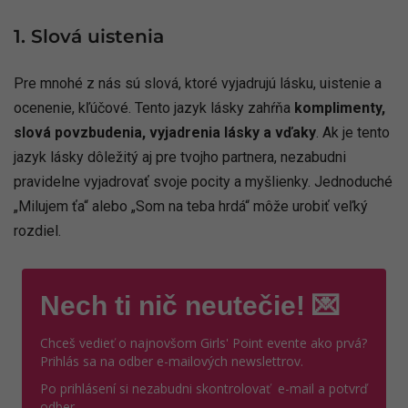
1. Slová uistenia
Pre mnohé z nás sú slová, ktoré vyjadrujú lásku, uistenie a
ocenenie, kľúčové. Tento jazyk lásky zahŕňa
komplimenty,
slová povzbudenia, vyjadrenia lásky a vďaky
. Ak je tento
jazyk lásky dôležitý aj pre tvojho partnera, nezabudni
pravidelne vyjadrovať svoje pocity a myšlienky. Jednoduché
„Milujem ťa“ alebo „Som na teba hrdá“ môže urobiť veľký
rozdiel.
Nech ti nič neutečie! 💌
Chceš vedieť o najnovšom Girls' Point evente ako prvá?
Prihlás sa na odber e-mailových newslettrov.
Po prihlásení si nezabudni skontrolovať e-mail a potvrď
odber.