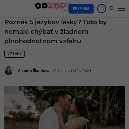
PREMIUM
Poznáš 5 jazykov lásky? Toto by
nemalo chýbať v žiadnom
plnohodnotnom vzťahu
VZŤAHY
Alžbeta Škublová
6. mája 2024 o 16:54