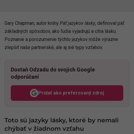
Gary Chapman, autor knihy
Päť jazykov lásky
, definoval päť
základných spôsobov, ako ľudia vyjadrujú a cítia lásku.
Poznanie a porozumenie týchto jazykov môže výrazne
zlepšiť naše partnerské, ale aj iné typy vzťahov.
Dostaň Odzadu do svojich Google
odporúčaní
Pridať ako preferovaný zdroj
Odzadu, odkaz sa otvorí v n
Toto sú jazyky lásky, ktoré by nemali
chýbať v žiadnom vzťahu