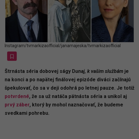
Instagram/tvmarkizaofficial/janamajeska/tvmarkizaofficial
Štrnásta séria dobovej ságy D
unaj, k vašim službám
je
na konci a po napätej finálovej epizóde diváci začínajú
špekulovať, čo sa v deji odohrá po letnej pauze. Je totiž
potvrdené
, že sa už natáča pätnásta séria a unikol aj
prvý záber
, ktorý by mohol naznačovať, že budeme
svedkami pohrebu.