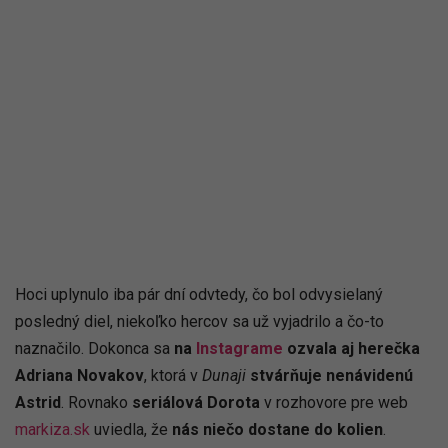
Hoci uplynulo iba pár dní odvtedy, čo bol odvysielaný
posledný diel, niekoľko hercov sa už vyjadrilo a čo-to
naznačilo. Dokonca sa
na
Instagrame
ozvala aj herečka
Adriana Novakov
, ktorá v
Dunaji
stvárňuje nenávidenú
Astrid
. Rovnako
seriálová Dorota
v rozhovore pre web
markiza.sk
uviedla, že
nás niečo dostane do kolien
.