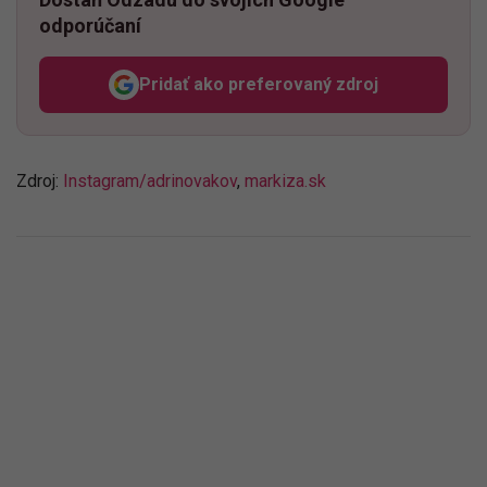
odporúčaní
Pridať ako preferovaný zdroj
Odzadu, odkaz sa otvorí v n
Zdroj:
Instagram/adrinovakov
,
markiza.sk