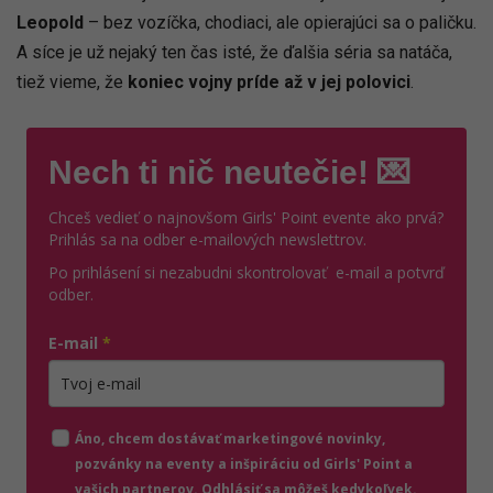
Leopold
– bez vozíčka, chodiaci, ale opierajúci sa o paličku.
A síce je už nejaký ten čas isté, že ďalšia séria sa natáča,
tiež vieme, že
koniec vojny príde až v jej polovici
.
Nech ti nič neutečie! 💌
Chceš vedieť o najnovšom Girls' Point evente ako prvá?
Prihlás sa na odber e-mailových newslettrov.
Po prihlásení si nezabudni skontrolovať e-mail a potvrď
odber.
E-mail
*
Zadajte platnú e-mailovú adresu
Áno, chcem dostávať marketingové novinky,
pozvánky na eventy a inšpiráciu od Girls' Point a
vašich partnerov. Odhlásiť sa môžeš kedykoľvek.