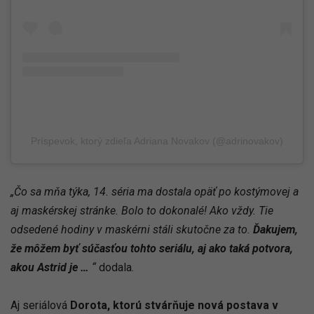
Príspevok, ktorý zdieľa Adriana Novakov (@adrinovakov)
„Čo sa mňa týka, 14. séria ma dostala opäť po kostýmovej a
aj maskérskej stránke. Bolo to dokonalé! Ako vždy. Tie
odsedené hodiny v maskérni stáli skutočne za to.
Ďakujem,
že môžem byť súčasťou tohto seriálu, aj ako taká potvora,
akou Astrid je …
“
dodala.
Aj seriálová
Dorota, ktorú stvárňuje nová postava v