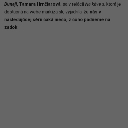
Dunaji
, Tamara Hrnčiarová
, sa v relácii
Na káve s
, ktorá je
dostupná na webe markiza.sk, vyjadrila, že
nás v
nasledujúcej sérii čaká niečo, z čoho padneme na
zadok
.