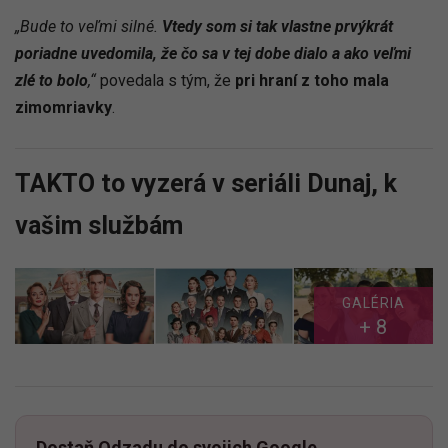
„Bude to veľmi silné.
Vtedy som si tak vlastne prvýkrát
poriadne uvedomila, že čo sa v tej dobe dialo a ako veľmi
zlé to bolo
,“
povedala s tým, že
pri hraní z toho mala
zimomriavky
.
TAKTO to vyzerá v seriáli Dunaj, k
vašim službám
GALÉRIA
+ 8
Dostaň Odzadu do svojich Google