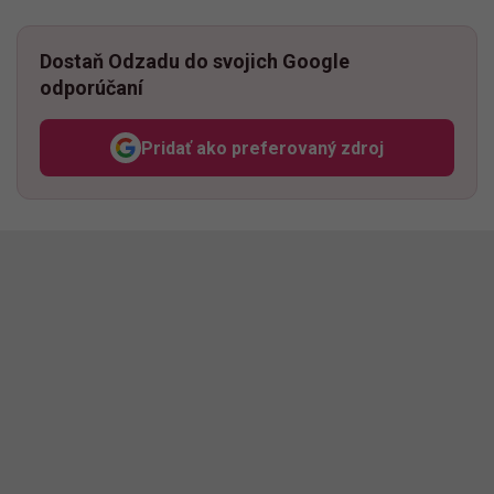
Dostaň Odzadu do svojich Google
odporúčaní
Pridať ako preferovaný zdroj
Odzadu, odkaz sa otvorí v n