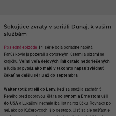
Šokujúce zvraty v seriáli Dunaj, k vašim
službám
Posledná epizóda
14. série bola poriadne napätá.
Fanúšikovia ju pozerali s otvorenými ústami a slzami na
krajíčku.
Veľmi veľa dejových línií ostalo nedoriešených
a ľudia sa pýtajú,
ako majú v takomto napätí zvládnuť
čakať na ďalšiu sériu až do septembra
.
Walter totiž strelil do Leny
, keď sa snažila zachrániť
Reného pred popravou.
Klára so synom a Ernestom ušli
do USA
a Lukášovi nechala iba list na rozlúčku. Rovnako po
nej, ako po Kučerovcoch išlo gestapo. Ujsť sa ale našťastie