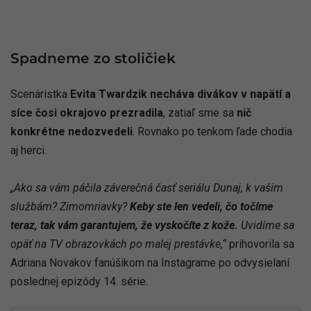
Spadneme zo stoličiek
Scenáristka
Evita Twardzik necháva divákov v napätí a
síce čosi okrajovo prezradila
, zatiaľ sme sa
nič
konkrétne nedozvedeli
. Rovnako po tenkom ľade chodia
aj herci.
„Ako sa vám páčila záverečná časť seriálu Dunaj, k vašim
službám? Zimomriavky?
Keby ste len vedeli, čo točíme
teraz, tak vám garantujem, že vyskočíte z kože.
Uvidíme sa
opäť na TV obrazovkách po malej prestávke,“
prihovorila sa
Adriana Novakov fanúšikom na Instagrame po odvysielaní
poslednej epizódy 14. série.