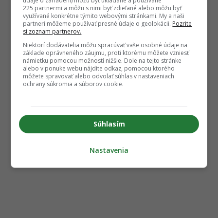
údaje o zariadení) môžu byť ukladané a používané
225 partnermi a môžu s nimi byť zdieľané alebo môžu byť
využívané konkrétne týmito webovými stránkami. My a naši
partneri môžeme používať presné údaje o geolokácii.
Pozrite
si zoznam partnerov.
Niektorí dodávatelia môžu spracúvať vaše osobné údaje na
základe oprávneného záujmu, proti ktorému môžete vzniesť
námietku pomocou možností nižšie. Dole na tejto stránke
alebo v ponuke webu nájdite odkaz, pomocou ktorého
môžete spravovať alebo odvolať súhlas v nastaveniach
ochrany súkromia a súborov cookie.
Súhlasím
Nastavenia