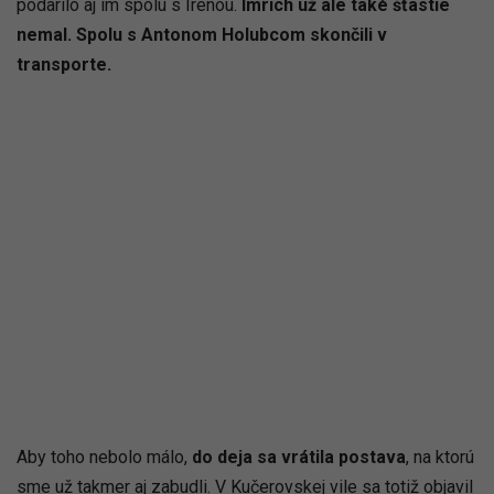
podarilo aj im spolu s Irenou.
Imrich už ale také šťastie
nemal. Spolu s Antonom Holubcom skončili v
transporte.
Aby toho nebolo málo,
do deja sa vrátila postava
, na ktorú
sme už takmer aj zabudli. V Kučerovskej vile sa totiž objavil