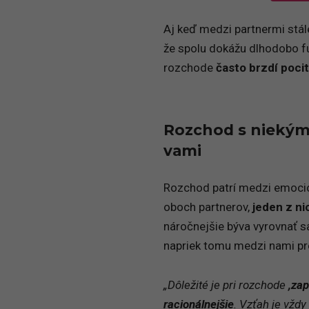
Aj keď medzi partnermi stál
že spolu dokážu dlhodobo fu
rozchode
často brzdí poci
Rozchod s niekým, 
vami
Rozchod patrí medzi emocion
oboch partnerov,
jeden z ni
náročnejšie býva vyrovnať s
napriek tomu medzi nami pr
„Dôležité je pri rozchode
,zap
racionálnejšie
. Vzťah je vždy