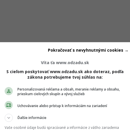
Pokračovať s nevyhnutnými cookies →
Víta ťa www.odzadu.sk
S cieľom poskytovať www.odzadu.sk ako doteraz, podľa
zákona potrebujeme tvoj súhlas na:
šie odísť z pokojného, no nenaplňujúceho vzťahu, než z toxic
rehovorila psychologička
Mgr. Viera Škopová
z online porad
Personalizovaná reklama a obsah, meranie reklamy a obsahu,
prieskum cieľových skupín a vývoj služieb
ľudí zostáva vo vzťahoch dlhšie práve preto, že navono
ne
.
Uchovávanie alebo prístup k informáciám na zariadení
Ďalšie informácie
ch ti nič neutečie! 💌
Vaše osobné údaje budú spracúvané a informácie z vášho zariadenia