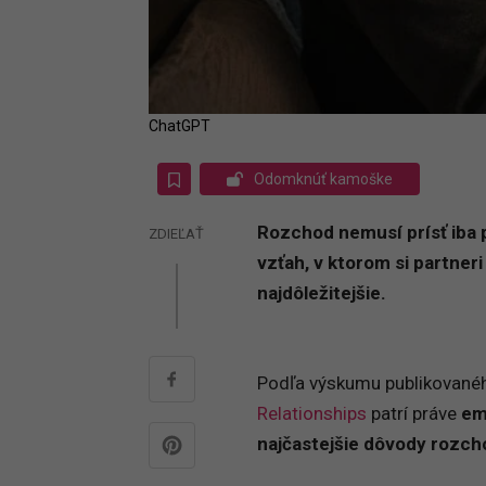
ChatGPT
Odomknúť kamoške
Rozchod nemusí prísť iba p
ZDIEĽAŤ
vzťah, v ktorom si partner
najdôležitejšie.
Podľa výskumu publikované
Relationships
patrí práve
em
najčastejšie dôvody rozc