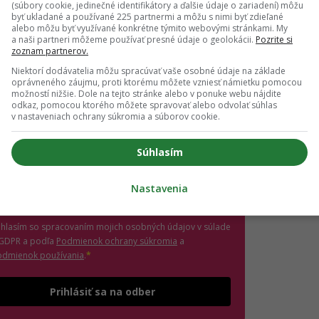
(súbory cookie, jedinečné identifikátory a ďalšie údaje o zariadení) môžu
byť ukladané a používané 225 partnermi a môžu s nimi byť zdieľané
 vedieť o najnovšom Girls' Point evente ako prvá?
alebo môžu byť využívané konkrétne týmito webovými stránkami. My
ás sa na odber e-mailových newslettrov.
a naši partneri môžeme používať presné údaje o geolokácii.
Pozrite si
zoznam partnerov.
ihlásení si nezabudni skontrolovať e-mail a potvrď
.
Niektorí dodávatelia môžu spracúvať vaše osobné údaje na základe
oprávneného záujmu, proti ktorému môžete vzniesť námietku pomocou
možností nižšie. Dole na tejto stránke alebo v ponuke webu nájdite
il
*
odkaz, pomocou ktorého môžete spravovať alebo odvolať súhlas
v nastaveniach ochrany súkromia a súborov cookie.
jte platnú e-mailovú adresu
Súhlasím
no, chcem dostávať marketingové novinky,
ozvánky na eventy a inšpiráciu od Girls' Point a
Nastavenia
ašich partnerov. Odhlásiť sa môžeš kedykoľvek.
úhlasím so spracovaním mojich osobných údajov v súlade
(otvorí sa v novom okne)
 GDPR a podľa
Podmienok ochrany súkromia
a
(otvorí sa v novom okne)
odmienok používania
.
*
Odošle formulár 
Prihlásiť sa na odber