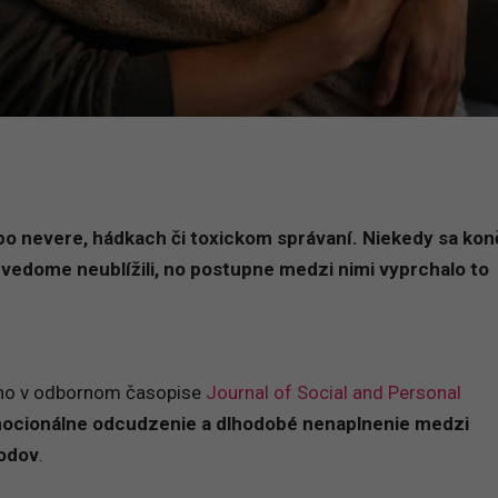
o nevere, hádkach či toxickom správaní. Niekedy sa konč
i vedome neublížili, no postupne medzi nimi vyprchalo to
ho v odbornom časopise
Journal of Social and Personal
ocionálne odcudzenie a dlhodobé nenaplnenie medzi
hodov
.