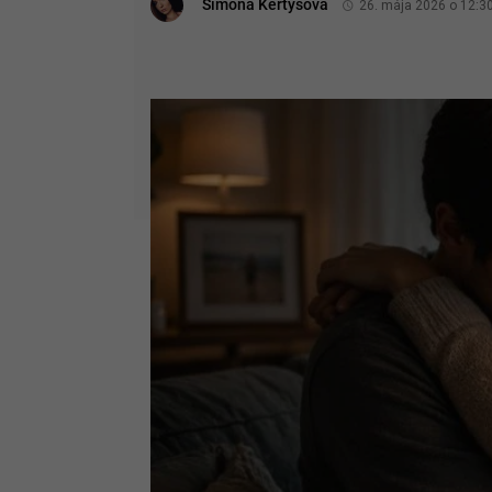
Simona Kertysová
26. mája 2026 o 12:3