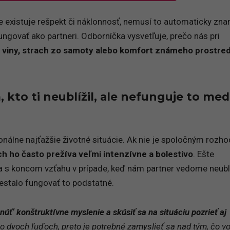
e existuje rešpekt či náklonnosť, nemusí to automaticky zn
ngovať ako partneri. Odborníčka vysvetľuje, prečo nás pri
t viny, strach zo samoty alebo komfort známeho prostred
kto ti neublížil, ale nefunguje to med
álne najťažšie životné situácie. Ak nie je spoločným rozh
ch ho často prežíva veľmi intenzívne a bolestivo
. Ešte
a s koncom vzťahu v prípade, keď nám partner vedome neublí
estalo fungovať to podstatné.
núť‘ konštruktívne myslenie a skúsiť sa na situáciu pozrieť aj
 o dvoch ľuďoch, preto je potrebné zamyslieť sa nad tým, čo v