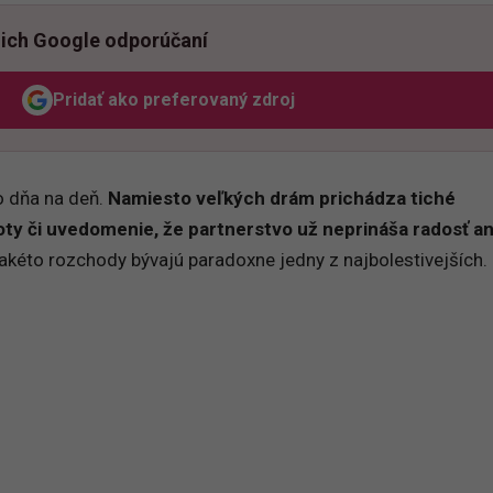
ich Google odporúčaní
Pridať ako preferovaný zdroj
Odzadu, odkaz sa otvorí v novom okne
o dňa na deň.
Namiesto veľkých drám prichádza tiché
ty či uvedomenie, že partnerstvo už neprináša radosť an
 takéto rozchody bývajú paradoxne jedny z najbolestivejších.