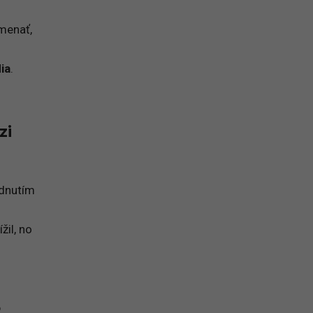
amenať,
ia
.
zi
odnutím
žil, no
o