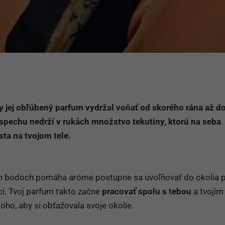
y jej obľúbený parfum vydržal voňať od skorého rána až d
spechu nedrží v rukách množstvo tekutiny, ktorú na seba
esta na tvojom tele.
ch bodoch pomáha aróme postupne sa uvoľňovať do okolia 
i. Tvoj parfum takto začne
pracovať spolu s tebou
a tvojím
ho, aby si obťažovala svoje okolie.