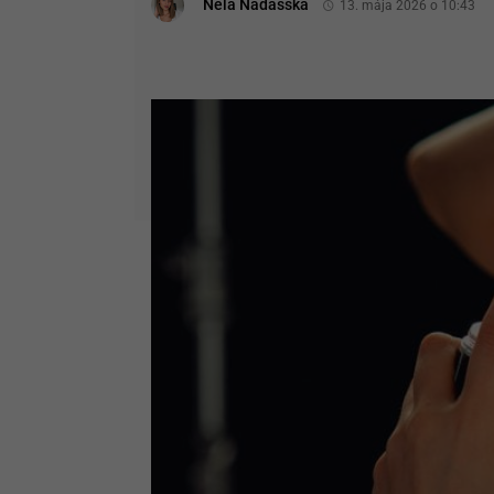
Nela Nádašská
13. mája 2026 o 10:43