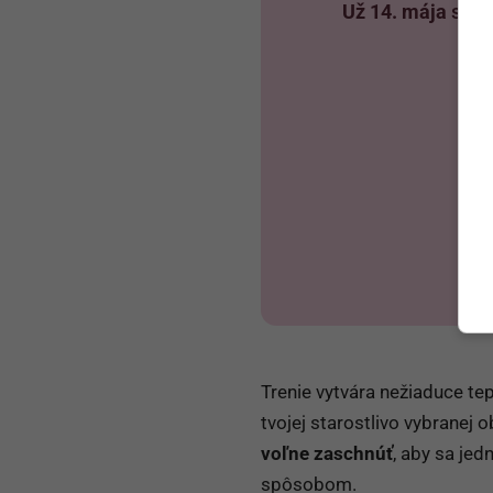
Už 14. mája
sa us
Sv
Trenie vytvára nežiaduce te
tvojej starostlivo vybranej
voľne zaschnúť
, aby sa jed
spôsobom.