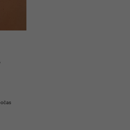
o
počas