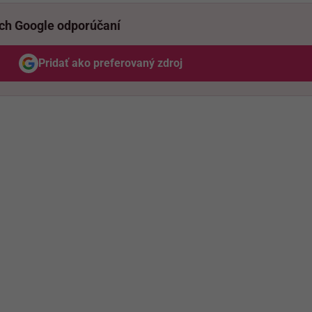
ich Google odporúčaní
Pridať ako preferovaný zdroj
Odzadu, odkaz sa otvorí v novom okne