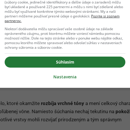
(súbory cookie, jedinečné identifikátory a ďalšie údaje o zariadení) môžu
kutoční jedinečný kvetinový Girls‘ Point: Flowers Era.
byť ukladané a používané 225 partnermi a môžu s nimi byť zdieľané alebo
oj lístok si môžeš zakúpiť
TU
.
Ale pozor
môžu byť využívané konkrétne týmito webovými stránkami. My a naši
partneri môžeme používať presné údaje o geolokácii.
Pozrite si zoznam
partnerov.
počet miest je limitovaný
.
Niektorí dodávatelia môžu spracúvať vaše osobné údaje na základe
oprávneného záujmu, proti ktorému môžete vzniesť námietku pomocou
V cene lístka máš:
možností nižšie. Dole na tejto stránke alebo v ponuke webu nájdite odkaz,
pomocou ktorého môžete spravovať alebo odvolať súhlas v nastaveniach
🌼
kvetinový box
ochrany súkromia a súborov cookie.
🥂
welcome drink
🍹
alko a nealko počas celého večera
Súhlasím
🥪
občerstvenie
🎁
unikátny darček
Nastavenia
plo, ktoré okamžite
rozbíja vrchné tóny
a mení celkový char
 obľúbenej vône. Namiesto šúchania nechaj tekutinu na
pokož
notlivé vrstvy mohli rozvíjať prirodzeným a tým správnym