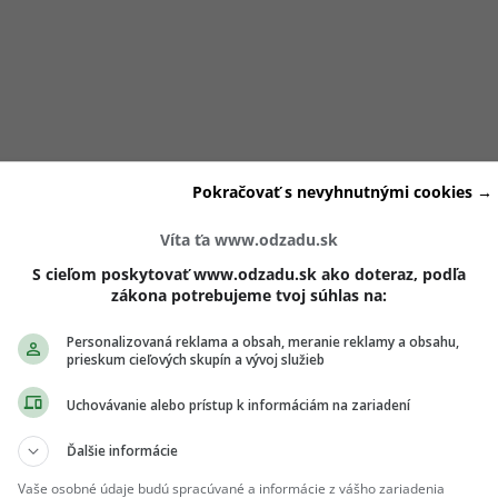
ezd v momente, keď si s partnerom vymeníte prstene, môže ovp
Pokračovať s nevyhnutnými cookies →
? Svadba nie je len o pekných fotkách, je to energetický pod
ny dátum na svadbu? Dočítaš sa
TU
.
Víta ťa www.odzadu.sk
S cieľom poskytovať www.odzadu.sk ako doteraz, podľa
zákona potrebujeme tvoj súhlas na:
rú robíš so zápästiami
Personalizovaná reklama a obsah, meranie reklamy a obsahu,
prieskum cieľových skupín a vývoj služieb
iekaní si
zápästia o seba poriadne pošúchaš
, aby si vôňu
ela. Robíš však obrovskú chybu, pretože týmto pohybom
úp
Uchovávanie alebo prístup k informáciám na zariadení
é tvoj kvalitný a drahý parfum v sebe skrýva.
Ďalšie informácie
Vaše osobné údaje budú spracúvané a informácie z vášho zariadenia