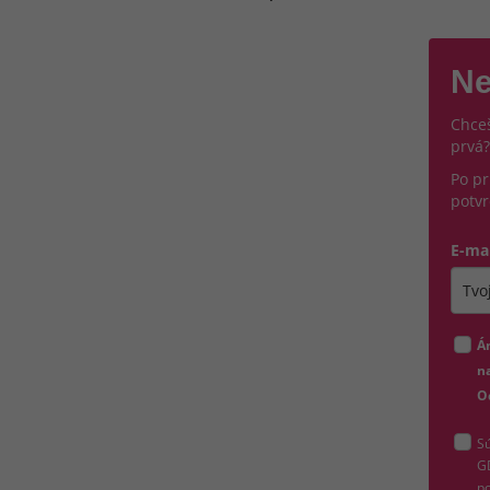
Ne
Chceš
prvá?
Po pr
potvr
E-ma
Zada
Á
na
O
Sú
G
po