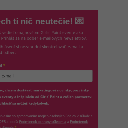
ch ti nič neutečie! 💌
 vedieť o najnovšom Girls' Point evente ako
 Prihlás sa na odber e-mailových newslettrov.
ihlásení si nezabudni skontrolovať e-mail a
ď odber.
il
*
jte platnú e-mailovú adresu
no, chcem dostávať marketingové novinky, pozvánky
 eventy a inšpiráciu od Girls' Point a vašich partnerov.
dhlásiť sa môžeš kedykoľvek.
hlasím so spracovaním mojich osobných údajov v súlade s
(otvorí sa v novom okne)
DPR a podľa
Podmienok ochrany súkromia
a
Podmienok
(otvorí sa v novom okne)
užívania
.
*