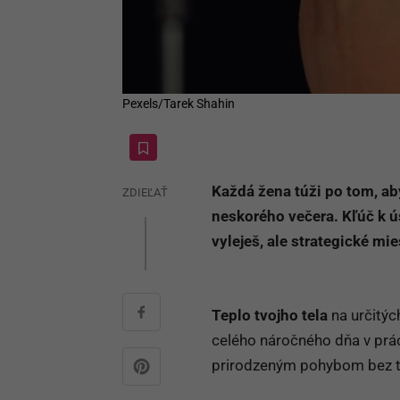
Pexels/Tarek Shahin
Každá žena túži po tom, ab
ZDIEĽAŤ
neskorého večera. Kľúč k ú
vyleješ, ale strategické mi
Teplo tvojho tela
na určitý
celého náročného dňa v prác
prirodzeným pohybom bez to